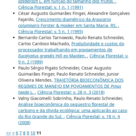
azedarach
L. em função do tamanho dos frutos.
,
Ciência Florestal: v. 1 n. 1 (1991)
César Augusto Guimarães Finger, Alexandre Gonçalves
Fajardo,
Crescimento diamétrico da
Araucaria
columnaris
Forster & Hooker em Santa Maria, RS.
,
Ciência Florestal: v. 5 n. 1 (1995)
Bernardo Carlos Tarnowski, Paulo Renato Schneider,
Carlos Cardoso Machado,
Produtividade e custos do
processador trabalhando em povoamentos de
Eucalyptus grandis
Hill ex Maiden.
,
Ciência Florestal: v.
9 n. 2 (1999)
Paulo Sérgio Pigato Schneider, Cesar Augusto
Guimarães Finger, Paulo Renato Schneider, Junior
Oliveira Mendes,
TRAJETÓRIA BIOECONÔMICA DOS
REGIMES DE MANEJO EM POVOAMENTOS DE
Pinus
taeda
L.
,
Ciência Florestal: v. 28 n. 3 (2018)
Valny Giacomelli Sobrinho, Paulo Renato Schneider,
Análise bioeconômica do seqüestro florestal de
carbono e da dívida ecológica: uma aplicação ao caso
do Rio Grande do Sul.
,
Ciência Florestal: v. 18 n. 4
(2008)
<<
<
6
7
8
9
10
11