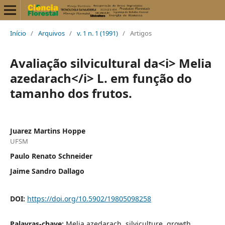
Início
/
Arquivos
/
v. 1 n. 1 (1991)
/
Artigos
Avaliação silvicultural da<i> Melia
azedarach</i> L. em função do
tamanho dos frutos.
Juarez Martins Hoppe
UFSM
Paulo Renato Schneider
Jaime Sandro Dallago
DOI:
https://doi.org/10.5902/19805098258
Palavras-chave:
Melia azedarach, silviculture, growth.