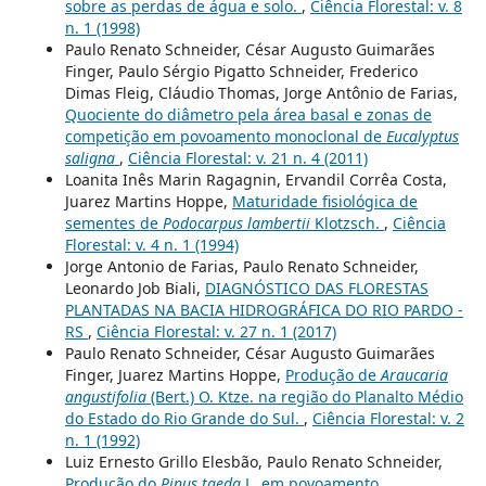
sobre as perdas de água e solo.
,
Ciência Florestal: v. 8
n. 1 (1998)
Paulo Renato Schneider, César Augusto Guimarães
Finger, Paulo Sérgio Pigatto Schneider, Frederico
Dimas Fleig, Cláudio Thomas, Jorge Antônio de Farias,
Quociente do diâmetro pela área basal e zonas de
competição em povoamento monoclonal de
Eucalyptus
saligna
,
Ciência Florestal: v. 21 n. 4 (2011)
Loanita Inês Marin Ragagnin, Ervandil Corrêa Costa,
Juarez Martins Hoppe,
Maturidade fisiológica de
sementes de
Podocarpus lambertii
Klotzsch.
,
Ciência
Florestal: v. 4 n. 1 (1994)
Jorge Antonio de Farias, Paulo Renato Schneider,
Leonardo Job Biali,
DIAGNÓSTICO DAS FLORESTAS
PLANTADAS NA BACIA HIDROGRÁFICA DO RIO PARDO -
RS
,
Ciência Florestal: v. 27 n. 1 (2017)
Paulo Renato Schneider, César Augusto Guimarães
Finger, Juarez Martins Hoppe,
Produção de
Araucaria
angustifolia
(Bert.) O. Ktze. na região do Planalto Médio
do Estado do Rio Grande do Sul.
,
Ciência Florestal: v. 2
n. 1 (1992)
Luiz Ernesto Grillo Elesbão, Paulo Renato Schneider,
Produção do
Pinus taeda
L. em povoamento