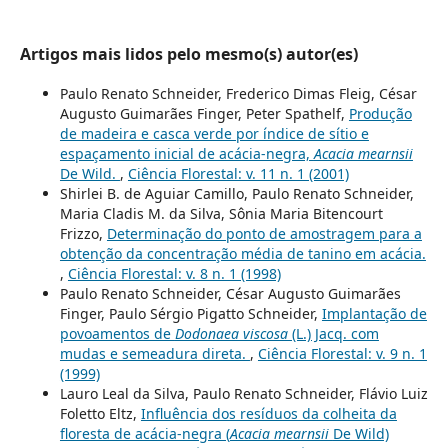
Artigos mais lidos pelo mesmo(s) autor(es)
Paulo Renato Schneider, Frederico Dimas Fleig, César
Augusto Guimarães Finger, Peter Spathelf,
Produção
de madeira e casca verde por índice de sítio e
espaçamento inicial de acácia-negra,
Acacia mearnsii
De Wild.
,
Ciência Florestal: v. 11 n. 1 (2001)
Shirlei B. de Aguiar Camillo, Paulo Renato Schneider,
Maria Cladis M. da Silva, Sônia Maria Bitencourt
Frizzo,
Determinação do ponto de amostragem para a
obtenção da concentração média de tanino em acácia.
,
Ciência Florestal: v. 8 n. 1 (1998)
Paulo Renato Schneider, César Augusto Guimarães
Finger, Paulo Sérgio Pigatto Schneider,
Implantação de
povoamentos de
Dodonaea viscosa
(L.) Jacq. com
mudas e semeadura direta.
,
Ciência Florestal: v. 9 n. 1
(1999)
Lauro Leal da Silva, Paulo Renato Schneider, Flávio Luiz
Foletto Eltz,
Influência dos resíduos da colheita da
floresta de acácia-negra (
Acacia mearnsii
De Wild)