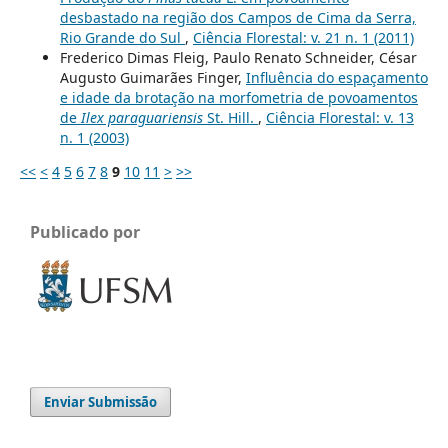
desbastado na região dos Campos de Cima da Serra,
Rio Grande do Sul
,
Ciência Florestal: v. 21 n. 1 (2011)
Frederico Dimas Fleig, Paulo Renato Schneider, César
Augusto Guimarães Finger,
Influência do espaçamento
e idade da brotação na morfometria de povoamentos
de
Ilex paraguariensis
St. Hill.
,
Ciência Florestal: v. 13
n. 1 (2003)
<<
<
4
5
6
7
8
9
10
11
>
>>
Publicado por
Enviar Submissão