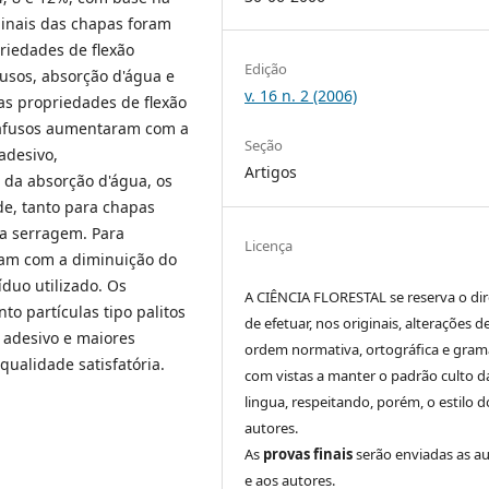
minais das chapas foram
riedades de flexão
Edição
fusos, absorção d'água e
v. 16 n. 2 (2006)
as propriedades de flexão
arafusos aumentaram com a
Seção
adesivo,
Artigos
 da absorção d'água, os
e, tanto para chapas
ra serragem. Para
Licença
am com a diminuição do
íduo utilizado. Os
A CIÊNCIA FLORESTAL se reserva o dir
to partículas tipo palitos
de efetuar, nos originais, alterações d
adesivo e maiores
ordem normativa, ortográfica e grama
ualidade satisfatória.
com vistas a manter o padrão culto d
lingua, respeitando, porém, o estilo d
autores.
As
provas finais
serão enviadas as a
e aos autores.