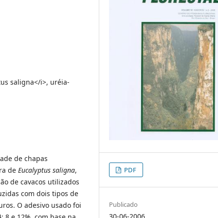
s saligna</i>, uréia-
idade de chapas
ra de
Eucalyptus saligna
,
PDF
ão de cavacos utilizados
zidas com dois tipos de
Publicado
uros. O adesivo usado foi
30-06-2006
4; 8 e 12%, com base na