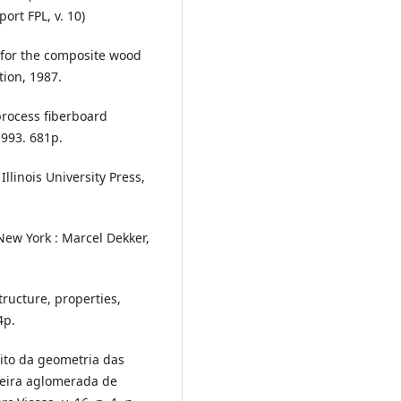
ort FPL, v. 10)
 for the composite wood
tion, 1987.
rocess fiberboard
1993. 681p.
Illinois University Press,
New York : Marcel Dekker,
ructure, properties,
4p.
eito da geometria das
deira aglomerada de