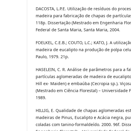
DACOSTA, L.P.E. Utilização de resíduos do proc
madeira para fabricação de chapas de partícula
118p. Dissertação (Mestrado em Engenharia Flor
Federal de Santa Maria, Santa Maria, 2004.
FOELKEL, C.E.B.; COUTO, L.C.; KATO, J. A utiliza
madeira de eucalipto na produção de polpa celul
Paulo, 1979. 21p.
HASELEIN, C. R. Análise de parâmetros para a f
partículas aglomeradas de madeira de eucalipto
Hill ex- Maiden) e embaúba (Cecropia sp.). Viçosa
(Mestrado em Ciência Florestal) – Universidade F
1989.
HILLIG, E. Qualidade de chapas aglomeradas est
madeiras de Pinus, Eucalipto e Acácia negra, pu
coladas com tanino-formaldeído. 2000. 96f. Dis