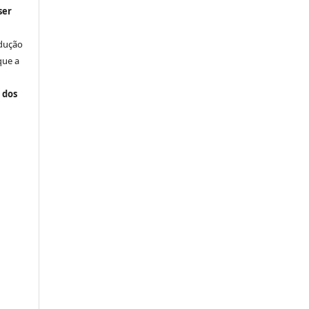
ser
odução
que a
 dos