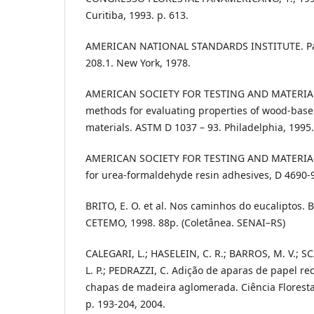
Curitiba, 1993. p. 613.
AMERICAN NATIONAL STANDARDS INSTITUTE. Par
208.1. New York, 1978.
AMERICAN SOCIETY FOR TESTING AND MATERIALS
methods for evaluating properties of wood-base 
materials. ASTM D 1037 – 93. Philadelphia, 1995.
AMERICAN SOCIETY FOR TESTING AND MATERIALS.
for urea-formaldehyde resin adhesives, D 4690-9
BRITO, E. O. et al. Nos caminhos do eucaliptos. 
CETEMO, 1998. 88p. (Coletânea. SENAI–RS)
CALEGARI, L.; HASELEIN, C. R.; BARROS, M. V.; SC
L. P.; PEDRAZZI, C. Adição de aparas de papel rec
chapas de madeira aglomerada. Ciência Florestal,
p. 193-204, 2004.