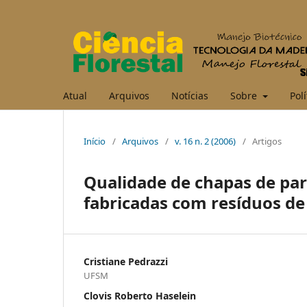
Atual
Arquivos
Notícias
Sobre
Polí
Início
/
Arquivos
/
v. 16 n. 2 (2006)
/
Artigos
Qualidade de chapas de pa
fabricadas com resíduos de
Cristiane Pedrazzi
UFSM
Clovis Roberto Haselein