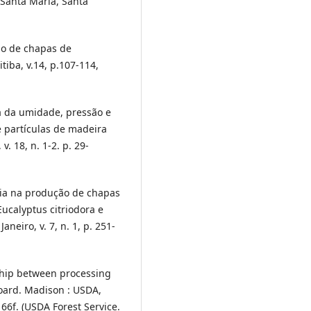
 Santa Maria, Santa
ão de chapas de
tiba, v.14, p.107-114,
ia da umidade, pressão e
partículas de madeira
v. 18, n. 1-2. p. 29-
aria na produção de chapas
ucalyptus citriodora e
aneiro, v. 7, n. 1, p. 251-
onship between processing
board. Madison : USDA,
 66f. (USDA Forest Service.