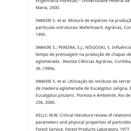
Engenharia Florestal) – Universidade Federal de
Maria, 2000.
IWAKIRI S. et al. Mistura de espécies na produç
partículas estruturais Waferboard. Agrárias, Curi
1995.
IWAKIRI S.; PEREIRA, S.J.; NISGOSKI, S. Influênc
tempo de prensagem na produção de chapas de 
aglomerada . Revista Ciências Agrárias, Curitiba, 
36.,1999a.
IWAKIRI S. et al. Utilização de resíduos de serr
de madeira aglomerada de Eucalyptus saligna, E
Eucalyptus pilularis. Floresta e Ambiente, Rio de J
256, 2000.
KELLY, M.W. Critical literature review of relati
parameters and physical properties of particle
Forest Service, Forest Products Laboratory, 1977.