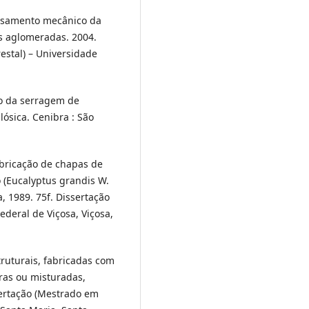
essamento mecânico da
s aglomeradas. 2004.
estal) – Universidade
ção da serragem de
ósica. Cenibra : São
abricação de chapas de
 (Eucalyptus grandis W.
, 1989. 75f. Dissertação
ederal de Viçosa, Viçosa,
ruturais, fabricadas com
ras ou misturadas,
sertação (Mestrado em