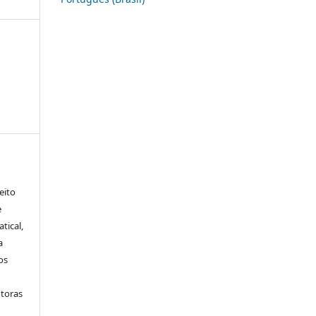
eito
e
tical,
a
os
utoras