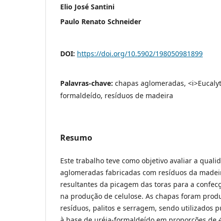
Elio José Santini
Paulo Renato Schneider
DOI:
https://doi.org/10.5902/198050981899
Palavras-chave:
chapas aglomeradas, <i>Eucalytu
formaldeído, resíduos de madeira
Resumo
Este trabalho teve como objetivo avaliar a qual
aglomeradas fabricadas com resíduos da madei
resultantes da picagem das toras para a confecç
na produção de celulose. As chapas foram produ
resíduos, palitos e serragem, sendo utilizados p
à base de uréia-formaldeído em proporções de 