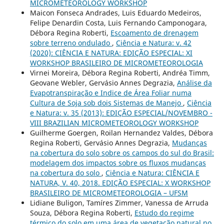
MICROMETEOROLOGY WORKSHOP
Maicon Fonseca Andrades, Luis Eduardo Medeiros,
Felipe Denardin Costa, Luis Fernando Camponogara,
Débora Regina Roberti,
Escoamento de drenagem
sobre terreno ondulado
,
Ciência e Natura: v. 42
(2020): CIÊNCIA E NATURA: EDIÇÃO ESPECIAL: XI
WORKSHOP BRASILEIRO DE MICROMETEOROLOGIA
Virnei Moreira, Débora Regina Roberti, Andréa Timm,
Geovane Webler, Gervásio Annes Degrazia,
Análise da
Evapotranspiração e Indice de Área Foliar numa
Cultura de Soja sob dois Sistemas de Manejo
,
Ciência
e Natura: v. 35 (2013): EDIÇÃO ESPECIAL/NOVEMBRO -
VIII BRAZILIAN MICROMETEOROLOGY WORKSHOP
Guilherme Goergen, Roilan Hernandez Valdes, Débora
Regina Roberti, Gervásio Annes Degrazia,
Mudanças
na cobertura do solo sobre os campos do sul do Brasil:
modelagem dos impactos sobre os fluxos mudanças
na cobertura do solo
,
Ciência e Natura: CIÊNCIA E
NATURA, V. 40, 2018. EDIÇÃO ESPECIAL: X WORKSHOP
BRASILEIRO DE MICROMETEOROLOGIA – UFSM
Lidiane Buligon, Tamíres Zimmer, Vanessa de Arruda
Souza, Débora Regina Roberti,
Estudo do regime
térmico do solo em uma área de vegetação natural no