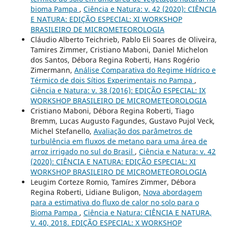
bioma Pampa
,
Ciência e Natura: v. 42 (2020): CIÊNCIA
E NATURA: EDIÇÃO ESPECIAL: XI WORKSHOP
BRASILEIRO DE MICROMETEOROLOGIA
Cláudio Alberto Teichrieb, Pablo Eli Soares de Oliveira,
Tamires Zimmer, Cristiano Maboni, Daniel Michelon
dos Santos, Débora Regina Roberti, Hans Rogério
Zimermann,
Análise Comparativa do Regime Hídrico e
Térmico de dois Sítios Experimentais no Pampa
,
Ciência e Natura: v. 38 (2016): EDIÇÃO ESPECIAL: IX
WORKSHOP BRASILEIRO DE MICROMETEOROLOGIA
Cristiano Maboni, Débora Regina Roberti, Tiago
Bremm, Lucas Augusto Fagundes, Gustavo Pujol Veck,
Michel Stefanello,
Avaliação dos parâmetros de
turbulência em fluxos de metano para uma área de
arroz irrigado no sul do Brasil
,
Ciência e Natura: v. 42
(2020): CIÊNCIA E NATURA: EDIÇÃO ESPECIAL: XI
WORKSHOP BRASILEIRO DE MICROMETEOROLOGIA
Leugim Corteze Romio, Tamíres Zimmer, Débora
Regina Roberti, Lidiane Buligon,
Nova abordagem
para a estimativa do fluxo de calor no solo para o
Bioma Pampa
,
Ciência e Natura: CIÊNCIA E NATURA,
V. 40, 2018. EDIÇÃO ESPECIAL: X WORKSHOP