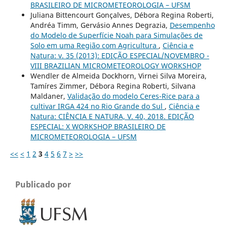
BRASILEIRO DE MICROMETEOROLOGIA – UFSM
Juliana Bittencourt Gonçalves, Débora Regina Roberti,
Andréa Timm, Gervásio Annes Degrazia,
Desempenho
do Modelo de Superfície Noah para Simulações de
Solo em uma Região com Agricultura
,
Ciência e
Natura: v. 35 (2013): EDIÇÃO ESPECIAL/NOVEMBRO -
VIII BRAZILIAN MICROMETEOROLOGY WORKSHOP
Wendler de Almeida Dockhorn, Virnei Silva Moreira,
Tamíres Zimmer, Débora Regina Roberti, Silvana
Maldaner,
Validação do modelo Ceres-Rice para a
cultivar IRGA 424 no Rio Grande do Sul
,
Ciência e
Natura: CIÊNCIA E NATURA, V. 40, 2018. EDIÇÃO
ESPECIAL: X WORKSHOP BRASILEIRO DE
MICROMETEOROLOGIA – UFSM
<<
<
1
2
3
4
5
6
7
>
>>
Publicado por