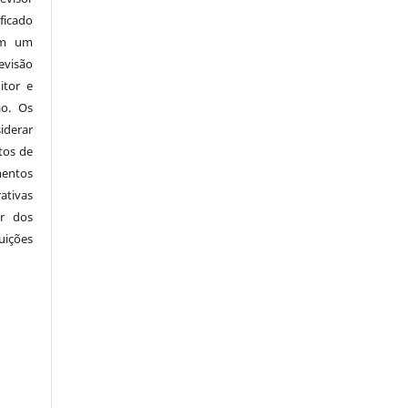
ficado
em um
evisão
itor e
ão. Os
derar
tos de
mentos
ativas
r dos
ições