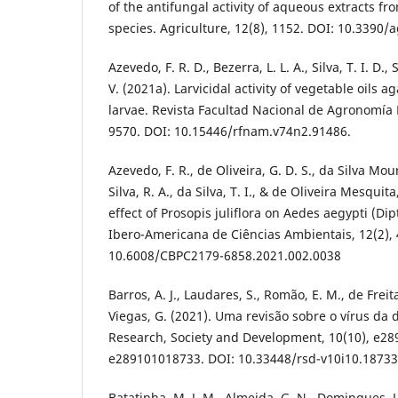
of the antifungal activity of aqueous extracts fr
species. Agriculture, 12(8), 1152. DOI: 10.3390/
Azevedo, F. R. D., Bezerra, L. L. A., Silva, T. I. D., S
V. (2021a). Larvicidal activity of vegetable oils 
larvae. Revista Facultad Nacional de Agronomía 
9570. DOI: 10.15446/rfnam.v74n2.91486.
Azevedo, F. R., de Oliveira, G. D. S., da Silva Mou
Silva, R. A., da Silva, T. I., & de Oliveira Mesquita
effect of Prosopis juliflora on Aedes aegypti (Dip
Ibero-Americana de Ciências Ambientais, 12(2), 
10.6008/CBPC2179-6858.2021.002.0038
Barros, A. J., Laudares, S., Romão, E. M., de Freitas
Viegas, G. (2021). Uma revisão sobre o vírus da 
Research, Society and Development, 10(10), e2
e289101018733. DOI: 10.33448/rsd-v10i10.18733
Batatinha, M. J. M., Almeida, G. N., Domingues, L.