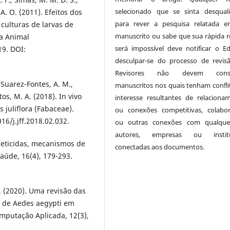
selecionado que se sinta desquali
 A. O. (2011). Efeitos dos
para rever a pesquisa relatada 
culturas de larvas de
manuscrito ou sabe que sua rápida r
ia Animal
será impossível deve notificar o Ed
19. DOI:
desculpar-se do processo de revis
Revisores não devem consi
, Suarez-Fontes, A. M.,
manuscritos nos quais tenham confli
ntos, M. A. (2018). In vivo
interesse resultantes de relaciona
s juliflora (Fabaceae).
ou conexões competitivas, colabor
16/j.jff.2018.02.032.
ou outras conexões com qualque
autores, empresas ou institu
inseticidas, mecanismos de
conectadas aos documentos.
saúde, 16(4), 179-293.
. L. (2020). Uma revisão das
s de Aedes aegypti em
mputação Aplicada, 12(3),