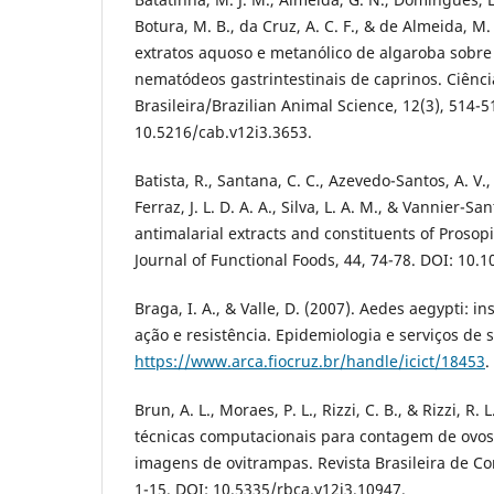
Botura, M. B., da Cruz, A. C. F., & de Almeida, M.
extratos aquoso e metanólico de algaroba sobre 
nematódeos gastrintestinais de caprinos. Ciênc
Brasileira/Brazilian Animal Science, 12(3), 514-5
10.5216/cab.v12i3.3653.
Batista, R., Santana, C. C., Azevedo-Santos, A. V.
Ferraz, J. L. D. A. A., Silva, L. A. M., & Vannier-Sa
antimalarial extracts and constituents of Prosopi
Journal of Functional Foods, 44, 74-78. DOI: 10.10
Braga, I. A., & Valle, D. (2007). Aedes aegypti: 
ação e resistência. Epidemiologia e serviços de 
https://www.arca.fiocruz.br/handle/icict/18453
.
Brun, A. L., Moraes, P. L., Rizzi, C. B., & Rizzi, R
técnicas computacionais para contagem de ovo
imagens de ovitrampas. Revista Brasileira de Co
1-15. DOI: 10.5335/rbca.v12i3.10947.