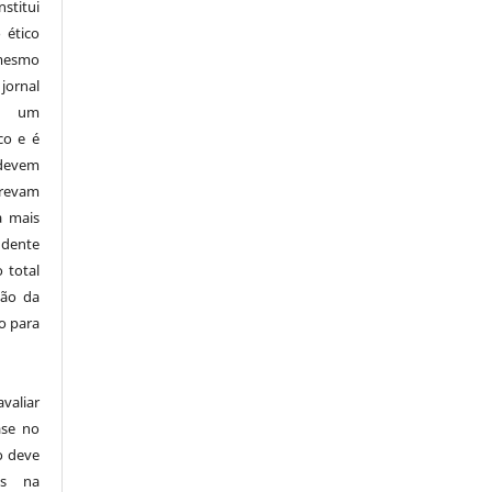
stitui
 ético
mesmo
ornal
i um
co e é
devem
revam
a mais
ndente
 total
ção da
o para
aliar
ase no
o deve
as na