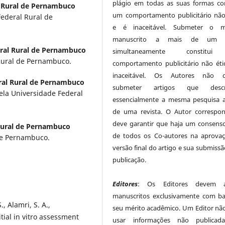
plágio em todas as suas formas con
l Rural de Pernambuco
um comportamento publicitário não
ederal Rural de
e é inaceitável. Submeter o 
manuscrito a mais de um j
ral Rural de Pernambuco
simultaneamente constitu
Rural de Pernambuco.
comportamento publicitário não éti
inaceitável. Os Autores não 
ral Rural de Pernambuco
submeter artigos que desc
ela Universidade Federal
essencialmente a mesma pesquisa 
de uma revista. O Autor correspo
deve garantir que haja um consenso
Rural de Pernambuco
de todos os Co-autores na aprova
de Pernambuco.
versão final do artigo e sua submissã
publicação.
Editores
: Os Editores devem av
manuscritos exclusivamente com b
., Alamri, S. A.,
seu mérito acadêmico. Um Editor nã
itial in vitro assessment
usar informações não publicad