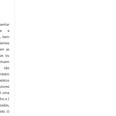
entar
bre a
a, bem
ientes
zam as
tas ou
tituem
e são
também
elatos
utores
 é uma
lho e /
zadas,
ido. O