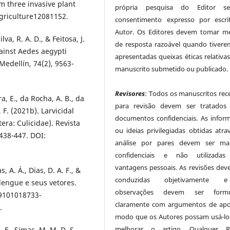
om three invasive plant
própria pesquisa do Editor 
agriculture12081152.
consentimento expresso por escr
Autor. Os Editores devem tomar m
ilva, R. A. D., & Feitosa, J.
de resposta razoável quando tivere
against Aedes aegypti
apresentadas queixas éticas relativa
Medellín, 74(2), 9563-
manuscrito submetido ou publicado.
Revisores
: Todos os manuscritos rec
ra, E., da Rocha, A. B., da
para revisão devem ser tratados
, F. (2021b). Larvicidal
documentos confidenciais. As infor
tera: Culicidae). Revista
ou ideias privilegiadas obtidas atra
438-447. DOI:
análise por pares devem ser man
confidenciais e não utilizadas
vantagens pessoais. As revisões dev
, A. Á., Dias, D. A. F., &
conduzidas objetivamente
dengue e seus vetores.
observações devem ser formu
89101018733-
claramente com argumentos de apo
.
modo que os Autores possam usá-lo
melhorar o artigo. Qualquer Re
 F., Simas, M. M. D. S.,