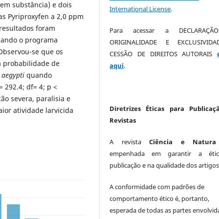
sem substância) e dois
International License
.
as Pyriproxyfen a 2,0 ppm
esultados foram
Para acessar a DECLARAÇÃ
usando o programa
ORIGINALIDADE E EXCLUSIVID
Observou-se que os
CESSÃO DE DIREITOS AUTORAIS
a probabilidade de
aqui
.
 aegypti
quando
= 292.4; df= 4; p <
o severa, paralisia e
Diretrizes Éticas para Publicaç
or atividade larvicida
Revistas
A revista
Ciência e Natura
empenhada em garantir a éti
publicação e na qualidade dos artigos
A conformidade com padrões de
comportamento ético é, portanto,
esperada de todas as partes envolvid