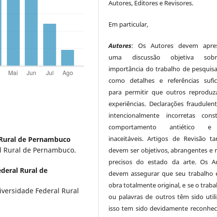
Autores, Editores e Revisores.
Em particular,
Autores
: Os Autores devem apres
uma discussão objetiva so
importância do trabalho de pesquis
como detalhes e referências sufic
para permitir que outros reprodu
experiências. Declarações fraudulen
intencionalmente incorretas cons
comportamento antiético 
inaceitáveis. Artigos de Revisão 
 Rural de Pernambuco
l Rural de Pernambuco.
devem ser objetivos, abrangentes e r
precisos do estado da arte. Os A
deral Rural de
devem assegurar que seu trabalho
obra totalmente original, e se o traba
versidade Federal Rural
ou palavras de outros têm sido utili
isso tem sido devidamente reconhec