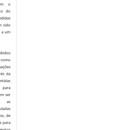
sem o
ito do
edidas
m sido
s a um
ebidos
 como
mações
vés da
tidas
 para
em ser
 e as
ladas
io, de
s para
visor