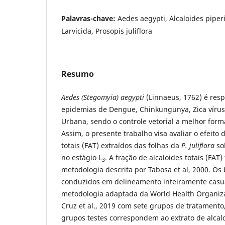
Palavras-chave:
Aedes aegypti, Alcaloides piper
Larvicida, Prosopis juliflora
Resumo
Aedes (Stegomyia) aegypti
(Linnaeus, 1762) é resp
epidemias de Dengue, Chinkungunya, Zica vírus
Urbana, sendo o controle vetorial a melhor form
Assim, o presente trabalho visa avaliar o efeito 
totais (FAT) extraídos das folhas da
P. juliflora
so
no estágio L
. A fração de alcaloides totais (FAT) 
3
metodologia descrita por Tabosa et al, 2000. Os
conduzidos em delineamento inteiramente casua
metodologia adaptada da World Health Organizat
Cruz et al., 2019 com sete grupos de tratamento
grupos testes correspondem ao extrato de alcal