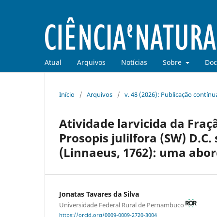
Atual
Arquivos
Notícias
Sobre
Doc
Início
/
Arquivos
/
v. 48 (2026): Publicação contínu
Atividade larvicida da Fraç
Prosopis julilfora (SW) D.C
(Linnaeus, 1762): uma abor
Jonatas Tavares da Silva
Universidade Federal Rural de Pernambuco
https://orcid.org/0009-0009-2720-3004