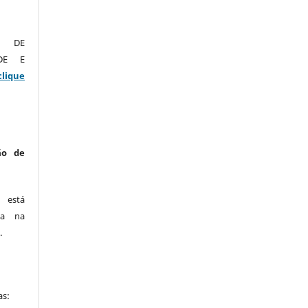
O DE
ADE E
clique
ão de
está
ca na
.
as: