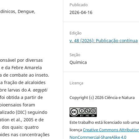
Publicado
idínicos, Dengue,
2026-04-16
Edição
v. 48 (2026): Publicação contínua
Seção
onsável por diversas
Química
 e da Febre Amarela
a de combate ao inseto.
da fração de alcaloides
Licença
bre larvas do
A. aegypti
foi obtida a partir de
Copyright (c) 2026 Ciência e Natura
 bioensaios foram
lizado (DIC) seguindo
ion et al., 2005 e de
Este trabalho está licenciado sob um
, dos quais: quatro
licença
Creative Commons Attribution
oides nas concentrações
NonCommercial-ShareAlike 4.0