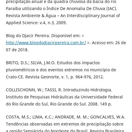
precipitação anual e da quadra chuvosa da bacia do rio
Paraíba utilizando o Índice De Anomalia De Chuva (IAC).
Revista Ambiente & Água – An Interdisciplinary Journal of
Applied Science: v.4, n.3, 2009.
Blog do Djacir Pereira. Disponível em: <
http://www.blogdodjacirpereira.com.br/
>. Acesso em: 26 de
07 de 2018.
BRITO, D.S.; SILVA, J.M.O. Estudos dos impactos
pluviométricos e dos eventos extremos no município de
Crato-CE. Revista Geonorte, v. 1, p. 964-976, 2012.
COLLISCHONN, W.; TASSI, R. Introduzindo Hidrologia.
Instituto de Pesquisas Hidráulicas da Universidade Federal
do Rio Grande do Sul, Rio Grande do Sul. 2008. 149 p.
COSTA, M.S.; LIMA, K.C.; ANDRADE, M. M.; GONCALVES, W.A.
Tendências observadas em extremos de precipitação sobre
a região Semiárida do Nordeste do Brasil. Revista Brasileira