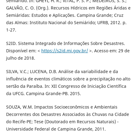
semiárido. In: GHEYI, H. R.; VITAL, P. S. P.; MEDEIROS, S. S.;
GALVÃO, C. O. (Org.). Recursos Hídricos em Regiões Áridas e
Semiáridas: Estudos e Aplicações. Campina Grande; Cruz
das Almas: Instituto Nacional do Semiárido; UFRB, 2012. p.
1-27.
S2ID. Sistema Integrado de Informações Sobre Desastres.
Disponível em: <
https://s2id.mi.gov.br/
>. Acesso em: 29 de
julho de 2018.
SILVA, V.C.; LUCENA, D.B. Análise da variabilidade e da
influência de eventos climáticos sobre a precipitação no alto
sertão da Paraíba. In: XII Congresso de Iniciação Científica
da UFCG. Campina Grande-PB. 2015.
SOUZA, W.M. Impactos Socioeconômicos e Ambientais
Decorrentes dos Desastres Associados às Chuvas na Cidade
do Recife-PE; Tese (Doutorado em Recursos Naturais) -
Universidade Federal de Campina Grande, 2011.