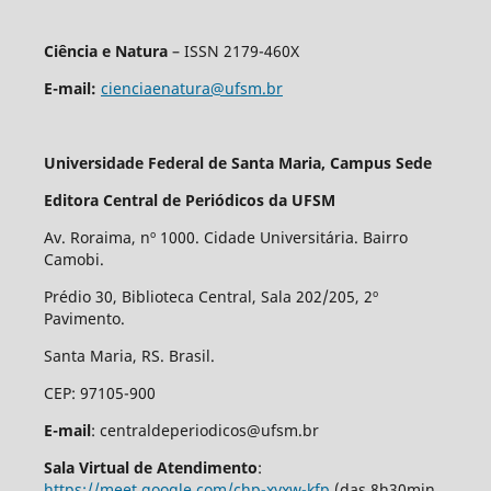
Ciência e Natura
– ISSN 2179-460X
E-mail:
cienciaenatura@ufsm.br
Universidade Federal de Santa Maria, Campus Sede
Editora Central de Periódicos da UFSM
Av. Roraima, nº 1000. Cidade Universitária. Bairro
Camobi.
Prédio 30, Biblioteca Central, Sala 202/205, 2º
Pavimento.
Santa Maria, RS. Brasil.
CEP: 97105-900
E-mail
: centraldeperiodicos@ufsm.br
Sala Virtual de Atendimento
:
https://meet.google.com/chp-xyxw-kfp
(das 8h30min