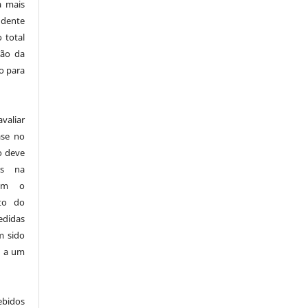
a mais
ndente
 total
ção da
o para
aliar
ase no
o deve
as na
sem o
ito do
edidas
m sido
s a um
ebidos