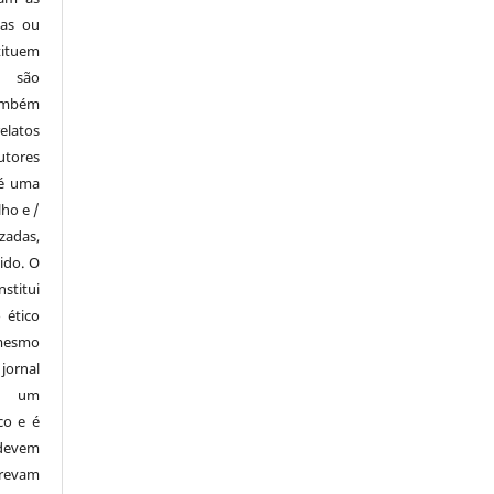
tas ou
tituem
e são
também
elatos
utores
 é uma
lho e /
zadas,
ido. O
stitui
 ético
mesmo
ornal
i um
co e é
devem
revam