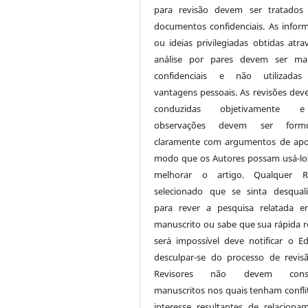
para revisão devem ser tratados
documentos confidenciais. As infor
ou ideias privilegiadas obtidas atra
análise por pares devem ser man
confidenciais e não utilizadas
vantagens pessoais. As revisões dev
conduzidas objetivamente
observações devem ser formu
claramente com argumentos de apo
modo que os Autores possam usá-lo
melhorar o artigo. Qualquer Re
selecionado que se sinta desquali
para rever a pesquisa relatada 
manuscrito ou sabe que sua rápida r
será impossível deve notificar o Ed
desculpar-se do processo de revis
Revisores não devem consi
manuscritos nos quais tenham confli
interesse resultantes de relaciona