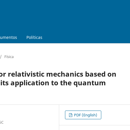
umentos
Políticas
/
Física
or relativistic mechanics based on
ts application to the quantum
PDF (English)
 SC