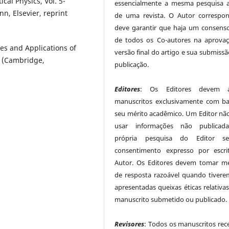
cal Physics, Vol. 5-
essencialmente a mesma pesquisa 
nn, Elsevier, reprint
de uma revista. O Autor correspo
deve garantir que haja um consenso
de todos os Co-autores na aprova
es and Applications of
versão final do artigo e sua submissã
, (Cambridge,
publicação.
Editores
: Os Editores devem av
manuscritos exclusivamente com b
seu mérito acadêmico. Um Editor nã
usar informações não publicad
própria pesquisa do Editor 
consentimento expresso por escr
Autor. Os Editores devem tomar m
de resposta razoável quando tivere
apresentadas queixas éticas relativa
manuscrito submetido ou publicado.
Revisores
: Todos os manuscritos rec