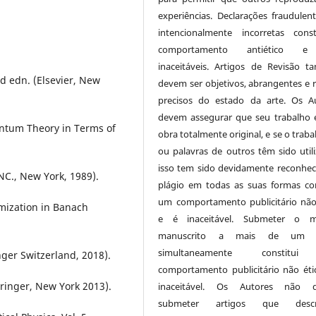
experiências. Declarações fraudulen
intencionalmente incorretas cons
comportamento antiético 
inaceitáveis. Artigos de Revisão 
d edn. (Elsevier, New
devem ser objetivos, abrangentes e r
precisos do estado da arte. Os A
devem assegurar que seu trabalho
antum Theory in Terms of
obra totalmente original, e se o traba
ou palavras de outros têm sido utili
isso tem sido devidamente reconhec
C., New York, 1989).
plágio em todas as suas formas con
um comportamento publicitário não
imization in Banach
e é inaceitável. Submeter o 
manuscrito a mais de um j
simultaneamente constitu
nger Switzerland, 2018).
comportamento publicitário não éti
ringer, New York 2013).
inaceitável. Os Autores não 
submeter artigos que desc