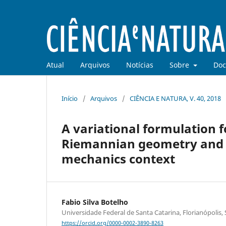
Atual
Arquivos
Notícias
Sobre
Doc
Início
/
Arquivos
/
CIÊNCIA E NATURA, V. 40, 2018
A variational formulation f
Riemannian geometry and i
mechanics context
Fabio Silva Botelho
Universidade Federal de Santa Catarina, Florianópolis,
https://orcid.org/0000-0002-3890-8263