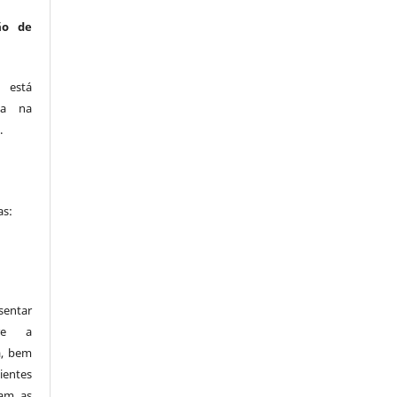
ão de
está
ca na
.
as:
entar
bre a
a, bem
ientes
zam as