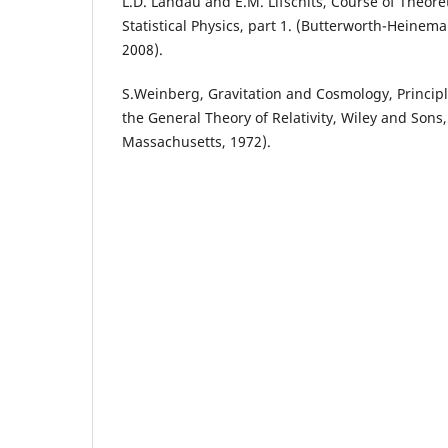
L.D. Landau and E.M. Lifschits, Course of Theoreti
Statistical Physics, part 1. (Butterworth-Heinema
2008).
S.Weinberg, Gravitation and Cosmology, Principl
the General Theory of Relativity, Wiley and Sons
Massachusetts, 1972).