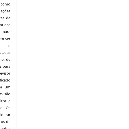
 como
mações
vés da
tidas
 para
em ser
 e as
ladas
io, de
s para
visor
ficado
em um
evisão
itor e
ão. Os
derar
tos de
mentos