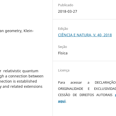
Publicado
2018-03-27
Edição
n geometry, Klein-
CIÊNCIA E NATURA, V. 40, 2018
Seção
Física
Licença
or relativistic quantum
ugh a connection between
ection is established
Para acessar a DECLARAÇÃ
 and related extensions
ORIGINALIDADE E EXCLUSIVID
CESSÃO DE DIREITOS AUTORAIS
aqui
.