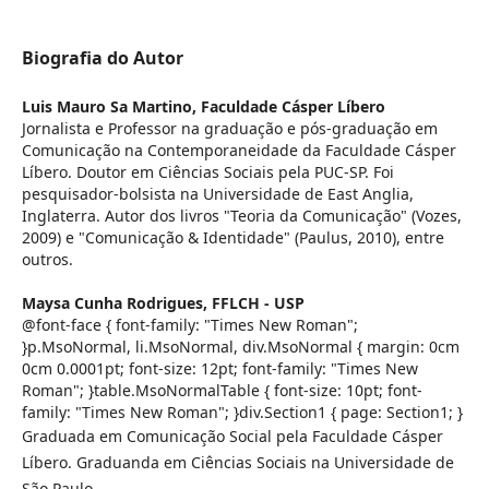
Biografia do Autor
Luis Mauro Sa Martino,
Faculdade Cásper Líbero
Jornalista e Professor na graduação e pós-graduação em
Comunicação na Contemporaneidade da Faculdade Cásper
Líbero. Doutor em Ciências Sociais pela PUC-SP. Foi
pesquisador-bolsista na Universidade de East Anglia,
Inglaterra. Autor dos livros "Teoria da Comunicação" (Vozes,
2009) e "Comunicação & Identidade" (Paulus, 2010), entre
outros.
Maysa Cunha Rodrigues,
FFLCH - USP
@font-face { font-family: "Times New Roman";
}p.MsoNormal, li.MsoNormal, div.MsoNormal { margin: 0cm
0cm 0.0001pt; font-size: 12pt; font-family: "Times New
Roman"; }table.MsoNormalTable { font-size: 10pt; font-
family: "Times New Roman"; }div.Section1 { page: Section1; }
Graduada em Comunicação Social pela Faculdade Cásper
Líbero. Graduanda em Ciências Sociais na Universidade de
São Paulo.