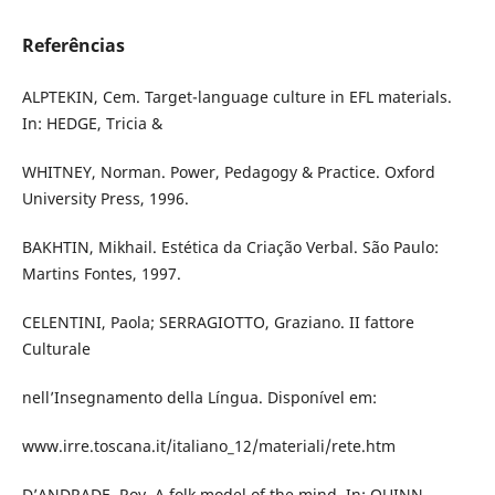
Referências
ALPTEKIN, Cem. Target-language culture in EFL materials.
In: HEDGE, Tricia &
WHITNEY, Norman. Power, Pedagogy & Practice. Oxford
University Press, 1996.
BAKHTIN, Mikhail. Estética da Criação Verbal. São Paulo:
Martins Fontes, 1997.
CELENTINI, Paola; SERRAGIOTTO, Graziano. II fattore
Culturale
nell’Insegnamento della Língua. Disponível em:
www.irre.toscana.it/italiano_12/materiali/rete.htm
D’ANDRADE, Roy. A folk model of the mind. In: QUINN,