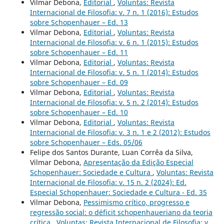
Vilmar Debona,
Editorial
,
Voluntas: Revista
Internacional de Filosofia: v. 7 n. 1 (2016): Estudos
sobre Schopenhauer – Ed. 13
Vilmar Debona,
Editorial
,
Voluntas: Revista
Internacional de Filosofia: v. 6 n. 1 (2015): Estudos
sobre Schopenhauer – Ed. 11
Vilmar Debona,
Editorial
,
Voluntas: Revista
Internacional de Filosofia: v. 5 n. 1 (2014): Estudos
sobre Schopenhauer – Ed. 09
Vilmar Debona,
Editorial
,
Voluntas: Revista
Internacional de Filosofia: v. 5 n. 2 (2014): Estudos
sobre Schopenhauer – Ed. 10
Vilmar Debona,
Editorial
,
Voluntas: Revista
Internacional de Filosofia: v. 3 n. 1 e 2 (2012): Estudos
sobre Schopenhauer – Eds. 05/06
Felipe dos Santos Durante, Luan Corrêa da Silva,
Vilmar Debona,
Apresentação da Edição Especial
Schopenhauer: Sociedade e Cultura
,
Voluntas: Revista
Internacional de Filosofia: v. 15 n. 2 (2024): Ed.
Especial Schopenhauer: Sociedade e Cultura - Ed. 35
Vilmar Debona,
Pessimismo crítico, progresso e
regressão social: o déficit schopenhaueriano da teoria
crítica
,
Voluntas: Revista Internacional de Filosofia: v.