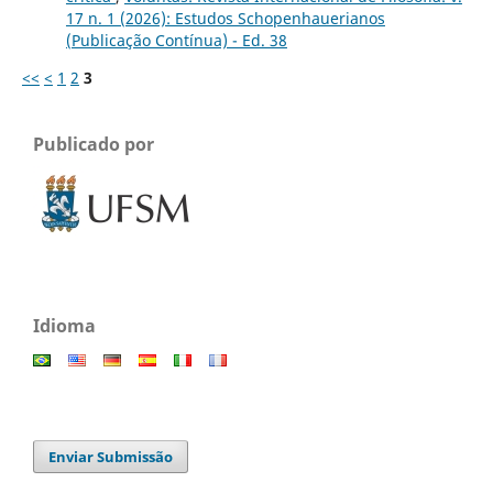
17 n. 1 (2026): Estudos Schopenhauerianos
(Publicação Contínua) - Ed. 38
<<
<
1
2
3
Publicado por
Idioma
Enviar Submissão