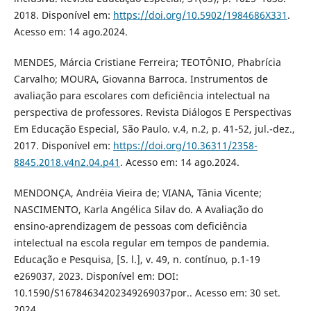
2018. Disponível em:
https://doi.org/10.5902/1984686X331
.
Acesso em: 14 ago.2024.
MENDES, Márcia Cristiane Ferreira; TEOTÔNIO, Phabrícia
Carvalho; MOURA, Giovanna Barroca. Instrumentos de
avaliação para escolares com deficiência intelectual na
perspectiva de professores. Revista Diálogos E Perspectivas
Em Educação Especial, São Paulo. v.4, n.2, p. 41-52, jul.-dez.,
2017. Disponível em:
https://doi.org/10.36311/2358-
8845.2018.v4n2.04.p41
. Acesso em: 14 ago.2024.
MENDONÇA, Andréia Vieira de; VIANA, Tânia Vicente;
NASCIMENTO, Karla Angélica Silav do. A Avaliação do
ensino-aprendizagem de pessoas com deficiência
intelectual na escola regular em tempos de pandemia.
Educação e Pesquisa, [S. l.], v. 49, n. contínuo, p.1-19
e269037, 2023. Disponível em: DOI:
10.1590/S16784634202349269037por.. Acesso em: 30 set.
2024.