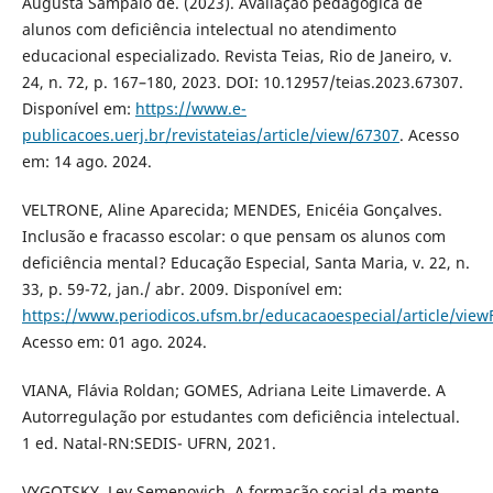
Augusta Sampaio de. (2023). Avaliação pedagógica de
alunos com deficiência intelectual no atendimento
educacional especializado. Revista Teias, Rio de Janeiro, v.
24, n. 72, p. 167–180, 2023. DOI: 10.12957/teias.2023.67307.
Disponível em:
https://www.e-
publicacoes.uerj.br/revistateias/article/view/67307
. Acesso
em: 14 ago. 2024.
VELTRONE, Aline Aparecida; MENDES, Enicéia Gonçalves.
Inclusão e fracasso escolar: o que pensam os alunos com
deficiência mental? Educação Especial, Santa Maria, v. 22, n.
33, p. 59-72, jan./ abr. 2009. Disponível em:
https://www.periodicos.ufsm.br/educacaoespecial/article/view
Acesso em: 01 ago. 2024.
VIANA, Flávia Roldan; GOMES, Adriana Leite Limaverde. A
Autorregulação por estudantes com deficiência intelectual.
1 ed. Natal-RN:SEDIS- UFRN, 2021.
VYGOTSKY, Lev Semenovich. A formação social da mente.