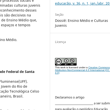
e processos sociais e
educação, v. 36, n. 1, jan./abr. 2
inadas culturas juvenis
reconhecimento desses
Seção
is são decisivos na
a de Ensino Médio que,
Dossiê: Ensino Médio e Culturas
s espaços e tempos
Juvenis
sino Médio.
Licença
This work is licensed under a
Creative Commons
Attribution-NonCommercial 4.0 International (C
ade Federal de Santa
4.0)
Fluminense(UFF).
 Jovem do Rio de
cação Tecnológica Celso
neiro, Brasil.
Declaramos o artigo
_______________________________ a ser sub
para avaliação o periódico Educação