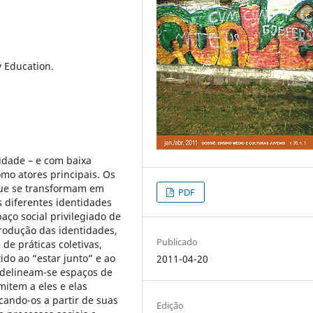
y Education.
idade – e com baixa
omo atores principais. Os
 que se transformam em
PDF
s diferentes identidades
aço social privilegiado de
produção das identidades,
Publicado
de práticas coletivas,
do ao “estar junto” e ao
2011-04-20
s delineam-se espaços de
item a eles e elas
ando-os a partir de suas
Edição