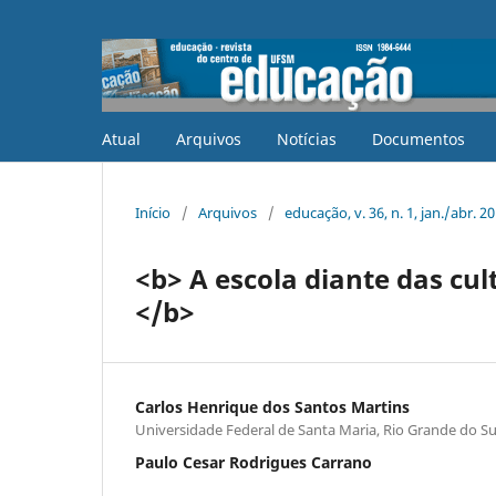
Atual
Arquivos
Notícias
Documentos
Início
/
Arquivos
/
educação, v. 36, n. 1, jan./abr. 2
<b> A escola diante das cul
</b>
Carlos Henrique dos Santos Martins
Universidade Federal de Santa Maria, Rio Grande do Su
Paulo Cesar Rodrigues Carrano