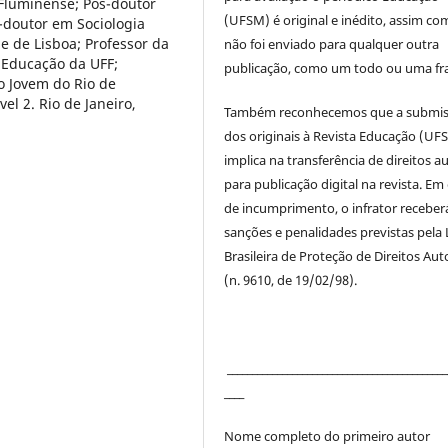
Fluminense; Pós-doutor
(UFSM) é original e inédito, assim co
-doutor em Sociologia
de de Lisboa; Professor da
não foi enviado para qualquer outra
Educação da UFF;
publicação, como um todo ou uma fr
o Jovem do Rio de
el 2. Rio de Janeiro,
Também reconhecemos que a submi
dos originais à Revista Educação (UF
implica na transferência de direitos a
para publicação digital na revista. Em
de incumprimento, o infrator receber
sanções e penalidades previstas pela 
Brasileira de Proteção de Direitos Aut
(n. 9610, de 19/02/98).
____________________________________________
____
Nome completo do primeiro autor