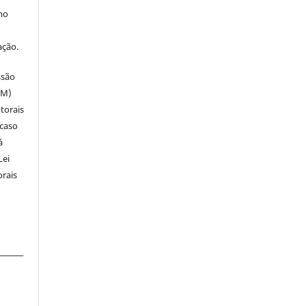
mo
ação.
ssão
SM)
utorais
 caso
á
Lei
orais
_______