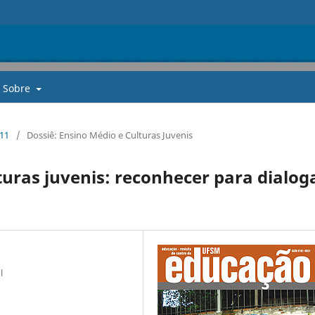
Sobre
011
/
Dossiê: Ensino Médio e Culturas Juvenis
turas juvenis: reconhecer para dialog
l