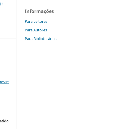
011
Informações
Para Leitores
Para Autores
Para Bibliotecários
C BY-NC
metido