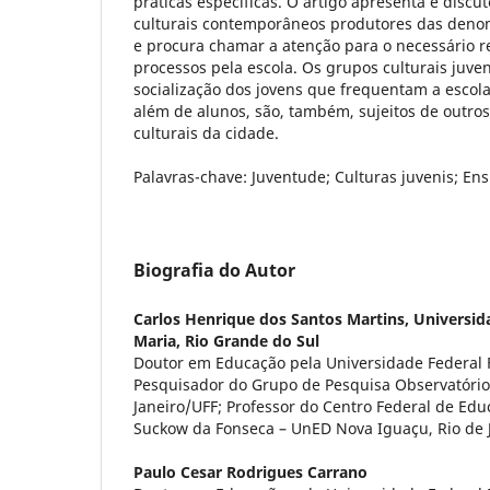
práticas específicas. O artigo apresenta e discut
culturais contemporâneos produtores das denom
e procura chamar a atenção para o necessário 
processos pela escola. Os grupos culturais juven
socialização dos jovens que frequentam a escol
além de alunos, são, também, sujeitos de outro
culturais da cidade.
Palavras-chave: Juventude; Culturas juvenis; En
Biografia do Autor
Carlos Henrique dos Santos Martins,
Universid
Maria, Rio Grande do Sul
Doutor em Educação pela Universidade Federal 
Pesquisador do Grupo de Pesquisa Observatório
Janeiro/UFF; Professor do Centro Federal de Edu
Suckow da Fonseca – UnED Nova Iguaçu, Rio de Ja
Paulo Cesar Rodrigues Carrano