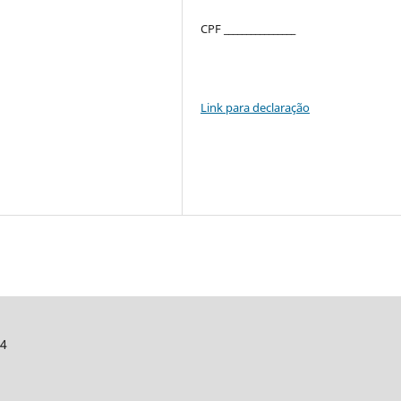
CPF ________________
Link para declaração
44