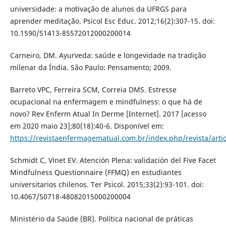
universidade: a motivação de alunos da UFRGS para
aprender meditação. Psicol Esc Educ. 2012;16(2):307-15. doi:
10.1590/S1413-85572012000200014
Carneiro, DM. Ayurveda: saúde e longevidade na tradição
milenar da Índia. São Paulo: Pensamento; 2009.
Barreto VPC, Ferreira SCM, Correia DMS. Estresse
ocupacional na enfermagem e mindfulness: o que há de
novo? Rev Enferm Atual In Derme [Internet]. 2017 [acesso
em 2020 maio 23];80(18):40-6. Disponível em:
https://revistaenfermagematual.com.br/index.php/revista/arti
Schmidt C, Vinet EV. Atención Plena: validación del Five Facet
Mindfulness Questionnaire (FFMQ) en estudiantes
universitarios chilenos. Ter Psicol. 2015;33(2):93-101. doi:
10.4067/S0718-48082015000200004
Ministério da Saúde (BR). Política nacional de práticas