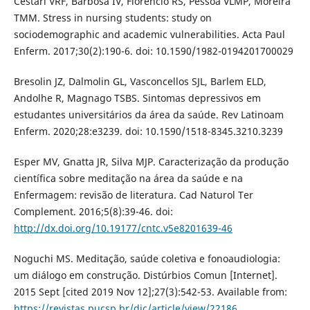
Cestari VRF, Barbosa IV, Florêncio RS, Pessoa VLMP, Moreira
TMM. Stress in nursing students: study on
sociodemographic and academic vulnerabilities. Acta Paul
Enferm. 2017;30(2):190-6. doi: 10.1590/1982-0194201700029
Bresolin JZ, Dalmolin GL, Vasconcellos SJL, Barlem ELD,
Andolhe R, Magnago TSBS. Sintomas depressivos em
estudantes universitários da área da saúde. Rev Latinoam
Enferm. 2020;28:e3239. doi: 10.1590/1518-8345.3210.3239
Esper MV, Gnatta JR, Silva MJP. Caracterização da produção
científica sobre meditação na área da saúde e na
Enfermagem: revisão de literatura. Cad Naturol Ter
Complement. 2016;5(8):39-46. doi:
http://dx.doi.org/10.19177/cntc.v5e8201639-46
Noguchi MS. Meditação, saúde coletiva e fonoaudiologia:
um diálogo em construção. Distúrbios Comun [Internet].
2015 Sept [cited 2019 Nov 12];27(3):542-53. Available from:
https://revistas.pucsp.br/dic/article/view/22186