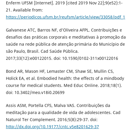
Enferm UFSM [Internet]. 2019 [cited 2019 Nov 22];9(e52):1-
21. Available from:
https://periodicos.ufsm.br/reufsm/article/view/33058/pdf_1
Galvanese ATC, Barros NF, d’Oliveira AFPL. Contribuições e
desafios das práticas corporais e meditativas à promoção da
saúde na rede pública de atenção primária do Município de
são Paulo, Brasil. Cad Saúde Pública.
2017;33(12):e00122015. doi: 10.1590/0102-311x00122016
Bond AR, Mason HF, Lemaster CM, Shaw SE, Mullin CS,
Holick EA, et al. Embodied health: the effects of a mindbody
course for medical students. Med Educ Online. 2018;18(1).
doi: 10.3402/meo.v18i0.20699
Assis ASM, Portella CFS, Malva VAS. Contribuições da
meditação para a qualidade de vida de adolescentes. Cad
Naturol Ter Complement. 2016;5(8):29-37. doi:
http://dx.doi.org/10.19177/cntc.v5e8201629-37