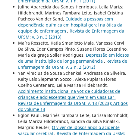
Enfermagem da UFSM: v. 1 n. 1 (2011)
Juline Aparecida dos Santos Henriques, Leila Mariza
Hildebrandt, Marines Tambara Leite, Isabel Cristina
Pacheco Van der Sand,
Cuidado a pessoas com
dependência química em hospital geral na ótica da
equipe de enfermagem
,
Revista de Enfermagem da
UFSM: v. 3 n. 3 (2013)
Maíra Rossetto, Katia Smaniotto Maia, Vanessa Cervi
Da Silva, Éder Campos Pinto, Susane Flores Cosentino,
Maria da graça Soller Rodrigues,
Depressão em idosos
de uma instituição de longa permanência
,
Revista de
Enfermagem da UFSM: v. 2 n. 2 (2012)
Yan Vinícius de Souza Schenkel, Andressa da Silveira,
Keity Laís Siepmann Soccol, Alexa Pupiara Flores
Coelho Centenaro, Leila Mariza Hildebrandt,
Acolhimento institucional na voz de cuidadoras de
crianças e adolescentes que vivem em Casa Lar
,
Revista de Enfermagem da UFSM: v. 13 (2023): Artigos
do volume 13
Eglon Pauli, Marinês Tambara Leite, Larissa Bornholdt,
Leila Mariza Hildebrandt, Sandra da Silva Kinalski,
Margrid Beuter,
O viver de idosos após o acidente
vascular cerebral
,
Revista de Enfermagem da UFSM: