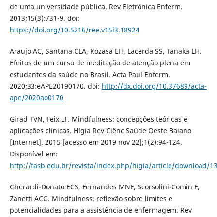
de uma universidade pública. Rev Eletrônica Enferm.
2013;15(3):731-9. doi:
https://doi.org/10.5216/ree.v15i3.18924
Araujo AC, Santana CLA, Kozasa EH, Lacerda SS, Tanaka LH.
Efeitos de um curso de meditação de atenção plena em
estudantes da saúde no Brasil. Acta Paul Enferm.
2020;33:eAPE20190170. doi:
http://dx.doi.org/10.37689/acta-
ape/2020ao0170
Girad TVN, Feix LF. Mindfulness: concepções teóricas e
aplicações clínicas. Hígia Rev Ciênc Saúde Oeste Baiano
[Internet]. 2015 [acesso em 2019 nov 22];1(2):94-124.
Disponível em:
http://fasb.edu.br/revista/index.php/higia/article/download/1
Gherardi-Donato ECS, Fernandes MNF, Scorsolini-Comin F,
Zanetti ACG. Mindfulness: reflexão sobre limites e
potencialidades para a assistência de enfermagem. Rev