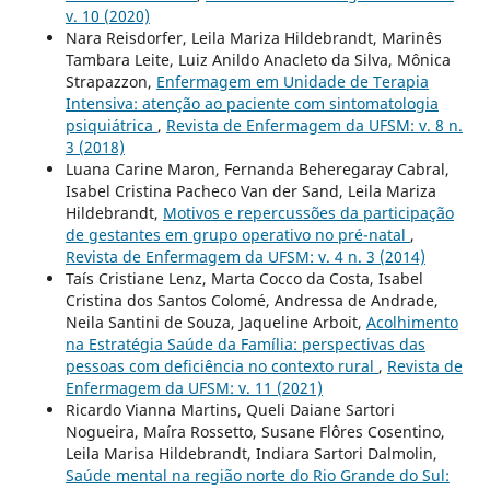
v. 10 (2020)
Nara Reisdorfer, Leila Mariza Hildebrandt, Marinês
Tambara Leite, Luiz Anildo Anacleto da Silva, Mônica
Strapazzon,
Enfermagem em Unidade de Terapia
Intensiva: atenção ao paciente com sintomatologia
psiquiátrica
,
Revista de Enfermagem da UFSM: v. 8 n.
3 (2018)
Luana Carine Maron, Fernanda Beheregaray Cabral,
Isabel Cristina Pacheco Van der Sand, Leila Mariza
Hildebrandt,
Motivos e repercussões da participação
de gestantes em grupo operativo no pré-natal
,
Revista de Enfermagem da UFSM: v. 4 n. 3 (2014)
Taís Cristiane Lenz, Marta Cocco da Costa, Isabel
Cristina dos Santos Colomé, Andressa de Andrade,
Neila Santini de Souza, Jaqueline Arboit,
Acolhimento
na Estratégia Saúde da Família: perspectivas das
pessoas com deficiência no contexto rural
,
Revista de
Enfermagem da UFSM: v. 11 (2021)
Ricardo Vianna Martins, Queli Daiane Sartori
Nogueira, Maíra Rossetto, Susane Flôres Cosentino,
Leila Marisa Hildebrandt, Indiara Sartori Dalmolin,
Saúde mental na região norte do Rio Grande do Sul: