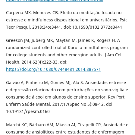
Carpena MX, Menezes CB. Efeito da meditação focada no
estresse e mindfulness disposicional em universitários. Psic
Teor Pesqui. 2018;34:e3441. doi: 10.1590/0102.3772e3441
Greeson JM, Juberg MK, Maytan M, James K, Rogers H. A
randomized controlled trial of Koru: a mindfulness program
for college students and other emerging adults. J Am Coll
Health. 2014;62(4):222-33. doi:
https://doi.org/10.1080/07448481.2014.887571
Galvão A, Pinheiro M, Gomes MJ, Ala S. Ansiedade, estresse
e depressão relacionado com perturbações do sono-vigília e
consumo de álcool em alunos do ensino superior. Rev Port
Enferm Saúde Mental. 2017;17(Spec No 5):08-12. doi:
10.19131/rpesm.0160
Marchi KC, Bárbaro AM, Miasso AI, Tirapelli CR. Ansiedade e
consumo de ansiolíticos entre estudantes de enfermagem