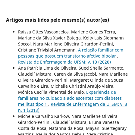
Artigos mais lidos pelo mesmo(s) autor(es)
Raíssa Ottes Vasconcelos, Marlene Gomes Terra,
Mariane da Silva Xavier Botega, Keity Lais Siepmann
Soccol, Nara Marilene Oliveira Girardon-Perlini,
Cristiane Trivisiol Arnemann,
A relação familiar com
pessoas que possuem transtorno afetivo bipolar
,
Revista de Enfermagem da UFSM: v. 10 (2020)
Ana Patrícia Lima de Oliveira, Sued Sheila Sarmento,
Claudelí Mistura, Caren da Silva Jacobi, Nara Marilene
Oliveira Girardon-Perlini, Margaret Olinda de Souza
Carvalho e Lira, Michelle Christini Araújo Vieira,
Mônica Cecília Pimentel de Melo,
Experiência de
familiares no cuidado a adolescentes com diabetes
mellitus tipo 1
,
Revista de Enfermagem da UFSM: v. 3
n. 1 (2013)
Michele Carvalho Karkow, Nara Marilene Oliveira
Girardon-Perlini, Claudelí Mistura, Bruna Vanessa
Costa da Rosa, Natanna da Rosa, Mayani Suertegaray
Martins, Paula dos Santos Debus, Vera Cristina