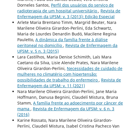
Dorneles Santos,
Perfil dos usuários do serviço de
radioterapia de um hospital universitário
,
Revista de
Enfermagem da UFSM: v. 3 (2013): Edição Especial
Arlete Maria Brentano Timm, Margrid Beuter, Nara
Marilene Oliveira Girardon-Perlini, Eda Schwartz,
Maria de Lourdes Denardin Budó, Macilene Regina
Pauletto,
A dinâmica da família frente à diálise
peritoneal no domicílio
,
Revista de Enfermagem da
UFSM: v. 5 n. 3 (2015)
Lara Castilhos, Maria Denise Schimith, Laís Mara
Caetano da Silva, Lisie Alende Prates, Nara Marilene
Oliveira Girardon-Perlini,
Necessidades de cuidado de
mulheres no climatério com hipertensão:
possibilidades de trabalho do enfermeiro
,
Revista de
Enfermagem da UFSM: v. 11 (2021)
Nara Marilene Oliveira Girardon-Perlini, Jane Maria
Hoffmann, Danusa Begnini, Claudelí Mistura, Bruna
Stamm,
A família frente ao adoecimento por câncer de
mama
,
Revista de Enfermagem da UFSM: v. 6 n. 3
(2016)
Karine Rossato, Nara Marilene Oliveira Girardon-
Perlini, Claudelí Mistura, Isabel Cristina Pacheco Van