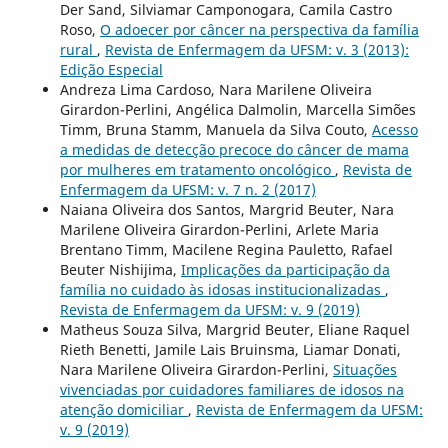
Der Sand, Silviamar Camponogara, Camila Castro
Roso,
O adoecer por câncer na perspectiva da família
rural
,
Revista de Enfermagem da UFSM: v. 3 (2013):
Edição Especial
Andreza Lima Cardoso, Nara Marilene Oliveira
Girardon-Perlini, Angélica Dalmolin, Marcella Simões
Timm, Bruna Stamm, Manuela da Silva Couto,
Acesso
a medidas de detecção precoce do câncer de mama
por mulheres em tratamento oncológico
,
Revista de
Enfermagem da UFSM: v. 7 n. 2 (2017)
Naiana Oliveira dos Santos, Margrid Beuter, Nara
Marilene Oliveira Girardon-Perlini, Arlete Maria
Brentano Timm, Macilene Regina Pauletto, Rafael
Beuter Nishijima,
Implicações da participação da
família no cuidado às idosas institucionalizadas
,
Revista de Enfermagem da UFSM: v. 9 (2019)
Matheus Souza Silva, Margrid Beuter, Eliane Raquel
Rieth Benetti, Jamile Lais Bruinsma, Liamar Donati,
Nara Marilene Oliveira Girardon-Perlini,
Situações
vivenciadas por cuidadores familiares de idosos na
atenção domiciliar
,
Revista de Enfermagem da UFSM:
v. 9 (2019)