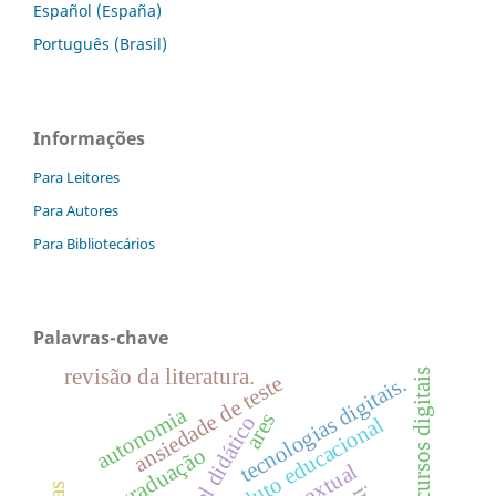
Español (España)
Português (Brasil)
Informações
Para Leitores
Para Autores
Para Bibliotecários
Palavras-chave
revisão da literatura.
recursos digitais
ansiedade de teste
tecnologias digitais.
autonomia
ares
material didático
produto educacional
pós-graduação