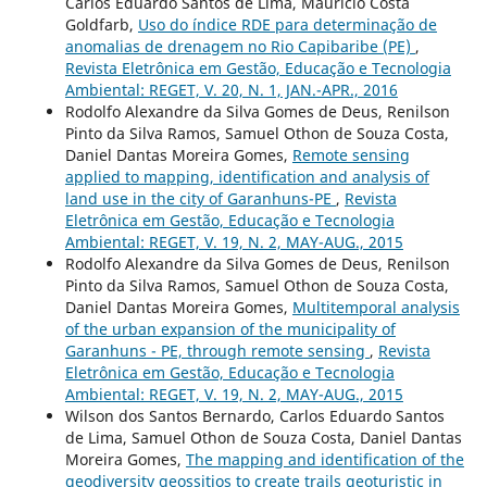
Carlos Eduardo Santos de Lima, Mauricio Costa
Goldfarb,
Uso do índice RDE para determinação de
anomalias de drenagem no Rio Capibaribe (PE)
,
Revista Eletrônica em Gestão, Educação e Tecnologia
Ambiental: REGET, V. 20, N. 1, JAN.-APR., 2016
Rodolfo Alexandre da Silva Gomes de Deus, Renilson
Pinto da Silva Ramos, Samuel Othon de Souza Costa,
Daniel Dantas Moreira Gomes,
Remote sensing
applied to mapping, identification and analysis of
land use in the city of Garanhuns-PE
,
Revista
Eletrônica em Gestão, Educação e Tecnologia
Ambiental: REGET, V. 19, N. 2, MAY-AUG., 2015
Rodolfo Alexandre da Silva Gomes de Deus, Renilson
Pinto da Silva Ramos, Samuel Othon de Souza Costa,
Daniel Dantas Moreira Gomes,
Multitemporal analysis
of the urban expansion of the municipality of
Garanhuns - PE, through remote sensing
,
Revista
Eletrônica em Gestão, Educação e Tecnologia
Ambiental: REGET, V. 19, N. 2, MAY-AUG., 2015
Wilson dos Santos Bernardo, Carlos Eduardo Santos
de Lima, Samuel Othon de Souza Costa, Daniel Dantas
Moreira Gomes,
The mapping and identification of the
geodiversity geossitios to create trails geoturistic in