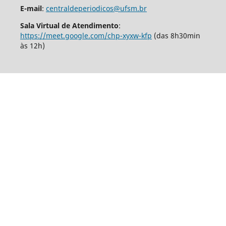
E-mail
:
centraldeperiodicos@ufsm.br
Sala Virtual de Atendimento
:
https://meet.google.com/chp-xyxw-kfp
(das 8h30min
às 12h)