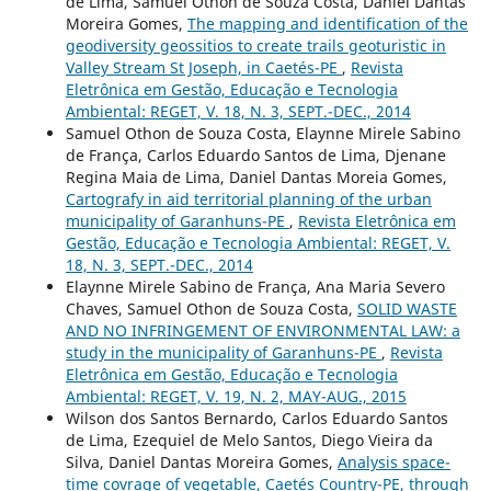
de Lima, Samuel Othon de Souza Costa, Daniel Dantas
Moreira Gomes,
The mapping and identification of the
geodiversity geossitios to create trails geoturistic in
Valley Stream St Joseph, in Caetés-PE
,
Revista
Eletrônica em Gestão, Educação e Tecnologia
Ambiental: REGET, V. 18, N. 3, SEPT.-DEC., 2014
Samuel Othon de Souza Costa, Elaynne Mirele Sabino
de França, Carlos Eduardo Santos de Lima, Djenane
Regina Maia de Lima, Daniel Dantas Moreia Gomes,
Cartografy in aid territorial planning of the urban
municipality of Garanhuns-PE
,
Revista Eletrônica em
Gestão, Educação e Tecnologia Ambiental: REGET, V.
18, N. 3, SEPT.-DEC., 2014
Elaynne Mirele Sabino de França, Ana Maria Severo
Chaves, Samuel Othon de Souza Costa,
SOLID WASTE
AND NO INFRINGEMENT OF ENVIRONMENTAL LAW: a
study in the municipality of Garanhuns-PE
,
Revista
Eletrônica em Gestão, Educação e Tecnologia
Ambiental: REGET, V. 19, N. 2, MAY-AUG., 2015
Wilson dos Santos Bernardo, Carlos Eduardo Santos
de Lima, Ezequiel de Melo Santos, Diego Vieira da
Silva, Daniel Dantas Moreira Gomes,
Analysis space-
time covrage of vegetable, Caetés Country-PE, through