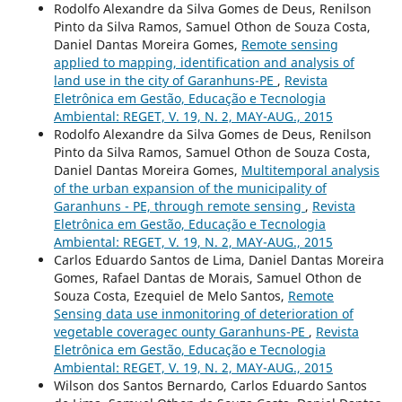
Rodolfo Alexandre da Silva Gomes de Deus, Renilson
Pinto da Silva Ramos, Samuel Othon de Souza Costa,
Daniel Dantas Moreira Gomes,
Remote sensing
applied to mapping, identification and analysis of
land use in the city of Garanhuns-PE
,
Revista
Eletrônica em Gestão, Educação e Tecnologia
Ambiental: REGET, V. 19, N. 2, MAY-AUG., 2015
Rodolfo Alexandre da Silva Gomes de Deus, Renilson
Pinto da Silva Ramos, Samuel Othon de Souza Costa,
Daniel Dantas Moreira Gomes,
Multitemporal analysis
of the urban expansion of the municipality of
Garanhuns - PE, through remote sensing
,
Revista
Eletrônica em Gestão, Educação e Tecnologia
Ambiental: REGET, V. 19, N. 2, MAY-AUG., 2015
Carlos Eduardo Santos de Lima, Daniel Dantas Moreira
Gomes, Rafael Dantas de Morais, Samuel Othon de
Souza Costa, Ezequiel de Melo Santos,
Remote
Sensing data use inmonitoring of deterioration of
vegetable coveragec ounty Garanhuns-PE
,
Revista
Eletrônica em Gestão, Educação e Tecnologia
Ambiental: REGET, V. 19, N. 2, MAY-AUG., 2015
Wilson dos Santos Bernardo, Carlos Eduardo Santos