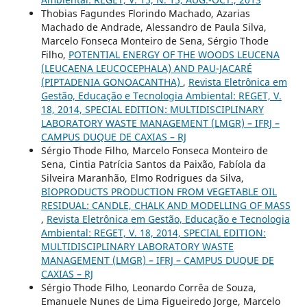
Thobias Fagundes Florindo Machado, Azarias
Machado de Andrade, Alessandro de Paula Silva,
Marcelo Fonseca Monteiro de Sena, Sérgio Thode
Filho,
POTENTIAL ENERGY OF THE WOODS LEUCENA
(LEUCAENA LEUCOCEPHALA) AND PAU-JACARÉ
(PIPTADENIA GONOACANTHA)
,
Revista Eletrônica em
Gestão, Educação e Tecnologia Ambiental: REGET, V.
18, 2014, SPECIAL EDITION: MULTIDISCIPLINARY
LABORATORY WASTE MANAGEMENT (LMGR) – IFRJ –
CAMPUS DUQUE DE CAXIAS – RJ
Sérgio Thode Filho, Marcelo Fonseca Monteiro de
Sena, Cintia Patrícia Santos da Paixão, Fabíola da
Silveira Maranhão, Elmo Rodrigues da Silva,
BIOPRODUCTS PRODUCTION FROM VEGETABLE OIL
RESIDUAL: CANDLE, CHALK AND MODELLING OF MASS
,
Revista Eletrônica em Gestão, Educação e Tecnologia
Ambiental: REGET, V. 18, 2014, SPECIAL EDITION:
MULTIDISCIPLINARY LABORATORY WASTE
MANAGEMENT (LMGR) – IFRJ – CAMPUS DUQUE DE
CAXIAS – RJ
Sérgio Thode Filho, Leonardo Corrêa de Souza,
Emanuele Nunes de Lima Figueiredo Jorge, Marcelo