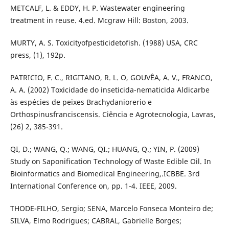
METCALF, L. & EDDY, H. P. Wastewater engineering
treatment in reuse. 4.ed. Mcgraw Hill: Boston, 2003.
MURTY, A. S. Toxicityofpesticidetofish. (1988) USA, CRC
press, (1), 192p.
PATRICIO, F. C., RIGITANO, R. L. O, GOUVÊA, A. V., FRANCO,
A. A. (2002) Toxicidade do inseticida-nematicida Aldicarbe
às espécies de peixes Brachydaniorerio e
Orthospinusfranciscensis. Ciência e Agrotecnologia, Lavras,
(26) 2, 385-391.
QI, D.; WANG, Q.; WANG, QI.; HUANG, Q.; YIN, P. (2009)
Study on Saponification Technology of Waste Edible Oil. In
Bioinformatics and Biomedical Engineering,.ICBBE. 3rd
International Conference on, pp. 1-4. IEEE, 2009.
THODE-FILHO, Sergio; SENA, Marcelo Fonseca Monteiro de;
SILVA, Elmo Rodrigues; CABRAL, Gabrielle Borges;