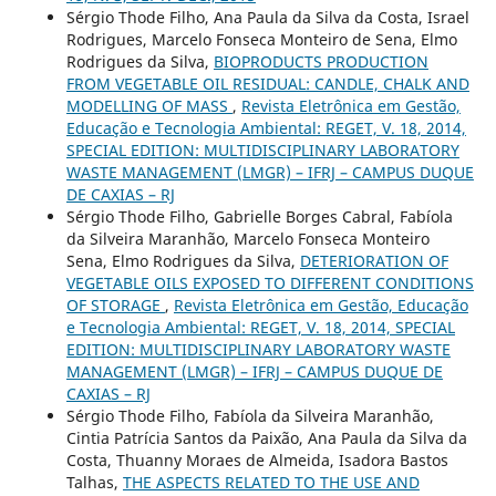
Sérgio Thode Filho, Ana Paula da Silva da Costa, Israel
Rodrigues, Marcelo Fonseca Monteiro de Sena, Elmo
Rodrigues da Silva,
BIOPRODUCTS PRODUCTION
FROM VEGETABLE OIL RESIDUAL: CANDLE, CHALK AND
MODELLING OF MASS
,
Revista Eletrônica em Gestão,
Educação e Tecnologia Ambiental: REGET, V. 18, 2014,
SPECIAL EDITION: MULTIDISCIPLINARY LABORATORY
WASTE MANAGEMENT (LMGR) – IFRJ – CAMPUS DUQUE
DE CAXIAS – RJ
Sérgio Thode Filho, Gabrielle Borges Cabral, Fabíola
da Silveira Maranhão, Marcelo Fonseca Monteiro
Sena, Elmo Rodrigues da Silva,
DETERIORATION OF
VEGETABLE OILS EXPOSED TO DIFFERENT CONDITIONS
OF STORAGE
,
Revista Eletrônica em Gestão, Educação
e Tecnologia Ambiental: REGET, V. 18, 2014, SPECIAL
EDITION: MULTIDISCIPLINARY LABORATORY WASTE
MANAGEMENT (LMGR) – IFRJ – CAMPUS DUQUE DE
CAXIAS – RJ
Sérgio Thode Filho, Fabíola da Silveira Maranhão,
Cintia Patrícia Santos da Paixão, Ana Paula da Silva da
Costa, Thuanny Moraes de Almeida, Isadora Bastos
Talhas,
THE ASPECTS RELATED TO THE USE AND