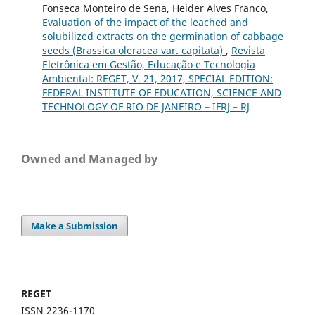
Fonseca Monteiro de Sena, Heider Alves Franco,
Evaluation of the impact of the leached and
solubilized extracts on the germination of cabbage
seeds (Brassica oleracea var. capitata)
,
Revista
Eletrônica em Gestão, Educação e Tecnologia
Ambiental: REGET, V. 21, 2017, SPECIAL EDITION:
FEDERAL INSTITUTE OF EDUCATION, SCIENCE AND
TECHNOLOGY OF RIO DE JANEIRO – IFRJ – RJ
Owned and Managed by
Make a Submission
REGET
ISSN 2236-1170