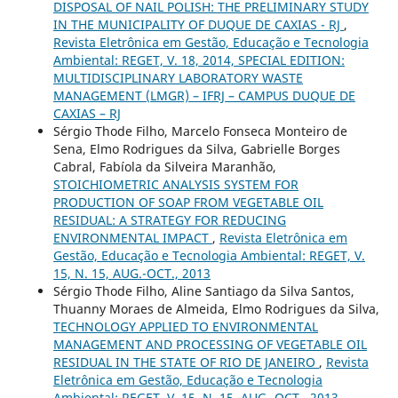
DISPOSAL OF NAIL POLISH: THE PRELIMINARY STUDY
IN THE MUNICIPALITY OF DUQUE DE CAXIAS - RJ
,
Revista Eletrônica em Gestão, Educação e Tecnologia
Ambiental: REGET, V. 18, 2014, SPECIAL EDITION:
MULTIDISCIPLINARY LABORATORY WASTE
MANAGEMENT (LMGR) – IFRJ – CAMPUS DUQUE DE
CAXIAS – RJ
Sérgio Thode Filho, Marcelo Fonseca Monteiro de
Sena, Elmo Rodrigues da Silva, Gabrielle Borges
Cabral, Fabíola da Silveira Maranhão,
STOICHIOMETRIC ANALYSIS SYSTEM FOR
PRODUCTION OF SOAP FROM VEGETABLE OIL
RESIDUAL: A STRATEGY FOR REDUCING
ENVIRONMENTAL IMPACT
,
Revista Eletrônica em
Gestão, Educação e Tecnologia Ambiental: REGET, V.
15, N. 15, AUG.-OCT., 2013
Sérgio Thode Filho, Aline Santiago da Silva Santos,
Thuanny Moraes de Almeida, Elmo Rodrigues da Silva,
TECHNOLOGY APPLIED TO ENVIRONMENTAL
MANAGEMENT AND PROCESSING OF VEGETABLE OIL
RESIDUAL IN THE STATE OF RIO DE JANEIRO
,
Revista
Eletrônica em Gestão, Educação e Tecnologia
Ambiental: REGET, V. 15, N. 15, AUG.-OCT., 2013