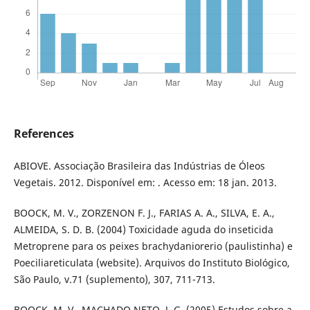
References
ABIOVE. Associação Brasileira das Indústrias de Óleos
Vegetais. 2012. Disponível em: . Acesso em: 18 jan. 2013.
BOOCK, M. V., ZORZENON F. J., FARIAS A. A., SILVA, E. A.,
ALMEIDA, S. D. B. (2004) Toxicidade aguda do inseticida
Metroprene para os peixes brachydaniorerio (paulistinha) e
Poeciliareticulata (website). Arquivos do Instituto Biológico,
São Paulo, v.71 (suplemento), 307, 711-713.
BOOCK, M. V., MACHADO NETO, J. G. (2005) Estudos sobre a