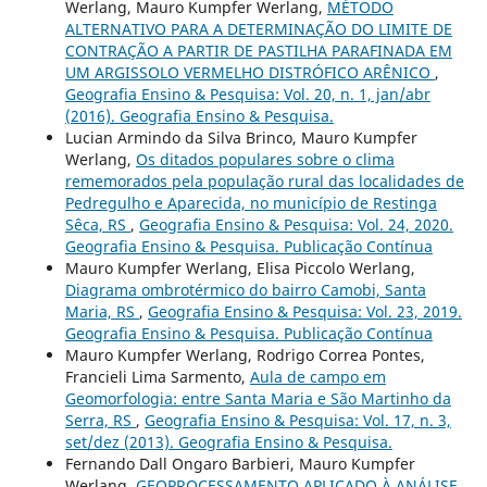
Werlang, Mauro Kumpfer Werlang,
MÉTODO
ALTERNATIVO PARA A DETERMINAÇÃO DO LIMITE DE
CONTRAÇÃO A PARTIR DE PASTILHA PARAFINADA EM
UM ARGISSOLO VERMELHO DISTRÓFICO ARÊNICO
,
Geografia Ensino & Pesquisa: Vol. 20, n. 1, jan/abr
(2016). Geografia Ensino & Pesquisa.
Lucian Armindo da Silva Brinco, Mauro Kumpfer
Werlang,
Os ditados populares sobre o clima
rememorados pela população rural das localidades de
Pedregulho e Aparecida, no município de Restinga
Sêca, RS
,
Geografia Ensino & Pesquisa: Vol. 24, 2020.
Geografia Ensino & Pesquisa. Publicação Contínua
Mauro Kumpfer Werlang, Elisa Piccolo Werlang,
Diagrama ombrotérmico do bairro Camobi, Santa
Maria, RS
,
Geografia Ensino & Pesquisa: Vol. 23, 2019.
Geografia Ensino & Pesquisa. Publicação Contínua
Mauro Kumpfer Werlang, Rodrigo Correa Pontes,
Francieli Lima Sarmento,
Aula de campo em
Geomorfologia: entre Santa Maria e São Martinho da
Serra, RS
,
Geografia Ensino & Pesquisa: Vol. 17, n. 3,
set/dez (2013). Geografia Ensino & Pesquisa.
Fernando Dall Ongaro Barbieri, Mauro Kumpfer
Werlang,
GEOPROCESSAMENTO APLICADO À ANÁLISE