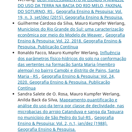
DO USO DA TERRA NA BACIA DO RIO MELO, FAXINAL
DO SOTURNO, RS
,
Geografia Ensino & Pesquisa: Vol.
19, n. 3, set/dez (2015). Geografia Ensino & Pesquisa.
Guilherme Cardoso da Silva, Mauro Kumpfer Werlang,
Municípios do Rio Grande do Sul: uma caracterização
econômica por meio do Modelo de Weaver
,
Geografia
Ensino & Pesquisa: Vol. 22, 2018. Geografia Ensino &
Pesquisa. Publicação Contínua
Ronaldo Facco, Mauro Kumpfer Werlang,
Influência
dos parâmetros físico-hídricos do solo na conformação
das vertentes na formação Santa Maria (membro
alemoa) no bairro Camobi e distrito de Pains, Santa
Maria - RS
,
Geografia Ensino & Pesquisa: Vol. 24,
2020. Geografia Ensino & Pesquisa. Publicação
Contínua
Sandra Salete de O. Rosa, Mauro Kumpfer Werlang,
Anilda Back da Silva,
Mapeamento,quantificação e
análise do uso da terra por classe de declividade, nas
microbacias do arroio Catanduva e sanga da Taquara
no município de São Pedro do Sul-RS
,
Geografia
Ensino & Pesquisa: Vol. 2, n.1, jan/dez (1988).
Geografia Ensino & Pesquisa.