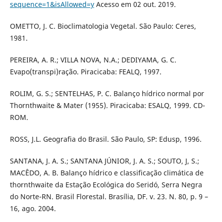
sequence=1&isAllowed=y
Acesso em 02 out. 2019.
OMETTO, J. C. Bioclimatologia Vegetal. São Paulo: Ceres,
1981.
PEREIRA, A. R.; VILLA NOVA, N.A.; DEDIYAMA, G. C.
Evapo(transpi)ração. Piracicaba: FEALQ, 1997.
ROLIM, G. S.; SENTELHAS, P. C. Balanço hídrico normal por
Thornthwaite & Mater (1955). Piracicaba: ESALQ, 1999. CD-
ROM.
ROSS, J.L. Geografia do Brasil. São Paulo, SP: Edusp, 1996.
SANTANA, J. A. S.; SANTANA JÚNIOR, J. A. S.; SOUTO, J, S.;
MACÊDO, A. B. Balanço hídrico e classificação climática de
thornthwaite da Estação Ecológica do Seridó, Serra Negra
do Norte-RN. Brasil Florestal. Brasília, DF. v. 23. N. 80, p. 9 –
16, ago. 2004.