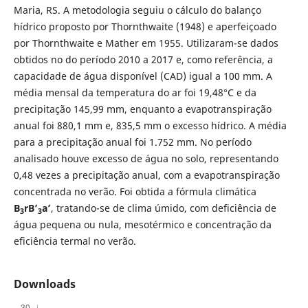
Maria, RS. A metodologia seguiu o cálculo do balanço
hídrico proposto por Thornthwaite (1948) e aperfeiçoado
por Thornthwaite e Mather em 1955. Utilizaram-se dados
obtidos no do período 2010 a 2017 e, como referência, a
capacidade de água disponível (CAD) igual a 100 mm. A
média mensal da temperatura do ar foi 19,48°C e da
precipitação 145,99 mm, enquanto a evapotranspiração
anual foi 880,1 mm e, 835,5 mm o excesso hídrico. A média
para a precipitação anual foi 1.752 mm. No período
analisado houve excesso de água no solo, representando
0,48 vezes a precipitação anual, com a evapotranspiração
concentrada no verão. Foi obtida a fórmula climática
B
rB’
a’
, tratando-se de clima úmido, com deficiência de
3
3
água pequena ou nula, mesotérmico e concentração da
eficiência termal no verão.
Downloads