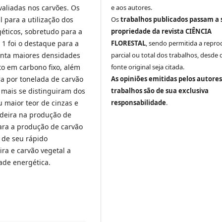
e aos autores.
valiadas nos carvões. Os
Os
trabalhos publicados passam a 
 para a utilização dos
propriedade da revista CIÊNCIA
éticos, sobretudo para a
FLORESTAL
, sendo permitida a repr
 1 foi o destaque para a
parcial ou total dos trabalhos, desde 
enta maiores densidades
fonte original seja citada.
to em carbono fixo, além
As opiniões emitidas pelos autores
a por tonelada de carvão
trabalhos são de sua exclusiva
 mais se distinguiram dos
responsabilidade
.
 maior teor de cinzas e
deira na produção de
ra a produção de carvão
 de seu rápido
ra e carvão vegetal a
dade energética.