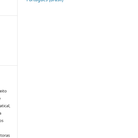
eito
e
tical,
a
os
utoras