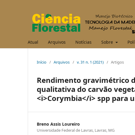
Atual
Arquivos
Notícias
Sobre
Polí
Início
/
Arquivos
/
v. 31 n. 1 (2021)
/
Artigos
Rendimento gravimétrico d
qualitativa do carvão veget
<i>Corymbia</i> spp para u
Breno Assis Loureiro
Universidade Federal de Lavras, Lavras, MG