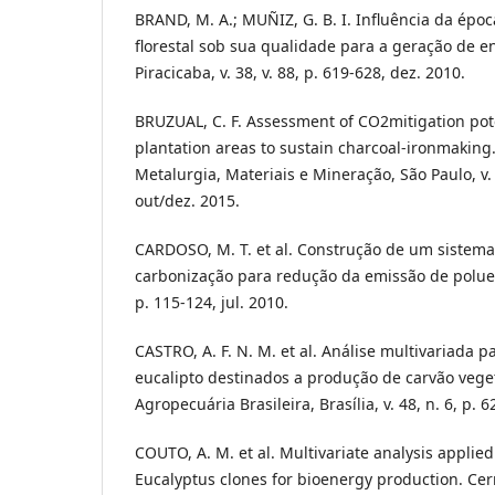
BRAND, M. A.; MUÑIZ, G. B. I. Influência da épo
florestal sob sua qualidade para a geração de ene
Piracicaba, v. 38, v. 88, p. 619-628, dez. 2010.
BRUZUAL, C. F. Assessment of CO2mitigation pot
plantation areas to sustain charcoal-ironmaking
Metalurgia, Materiais e Mineração, São Paulo, v. 
out/dez. 2015.
CARDOSO, M. T. et al. Construção de um sistem
carbonização para redução da emissão de poluent
p. 115-124, jul. 2010.
CASTRO, A. F. N. M. et al. Análise multivariada p
eucalipto destinados a produção de carvão vege
Agropecuária Brasileira, Brasília, v. 48, n. 6, p. 
COUTO, A. M. et al. Multivariate analysis applied
Eucalyptus clones for bioenergy production. Cerne