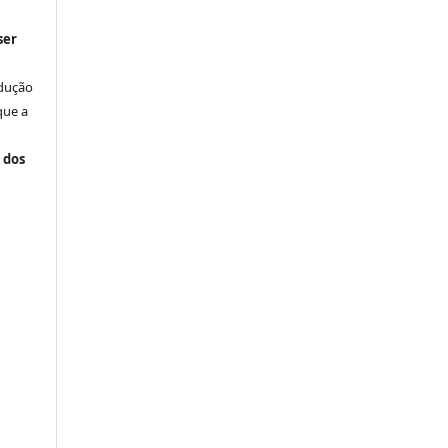
ser
odução
que a
 dos