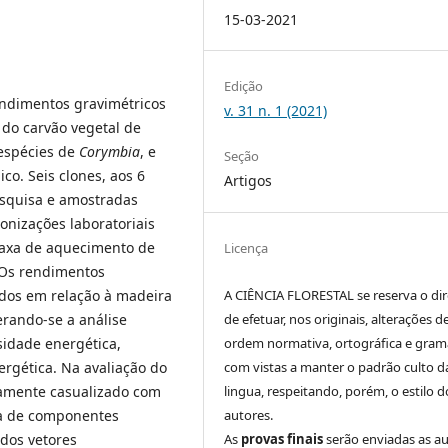
15-03-2021
Edição
endimentos gravimétricos
v. 31 n. 1 (2021)
s do carvão vegetal de
 espécies de
Corymbia
, e
Seção
co. Seis clones, aos 6
Artigos
esquisa e amostradas
onizações laboratoriais
 taxa de aquecimento de
Licença
 Os rendimentos
A CIÊNCIA FLORESTAL se reserva o dir
dos em relação à madeira
de efetuar, nos originais, alterações d
erando-se a análise
ordem normativa, ortográfica e grama
sidade energética,
com vistas a manter o padrão culto d
ergética. Na avaliação do
lingua, respeitando, porém, o estilo d
iramente casualizado com
autores.
ada de componentes
As
provas finais
serão enviadas as a
 dos vetores