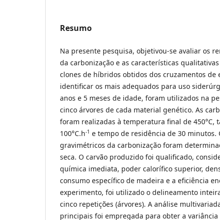
Resumo
Na presente pesquisa, objetivou-se avaliar os r
da carbonização e as características qualitativa
clones de híbridos obtidos dos cruzamentos de
identificar os mais adequados para uso siderúrgi
anos e 5 meses de idade, foram utilizados na p
cinco árvores de cada material genético. As carb
foram realizadas à temperatura final de 450°C,
-1
100°C.h
e tempo de residência de 30 minutos.
gravimétricos da carbonização foram determina
seca. O carvão produzido foi qualificado, consid
química imediata, poder calorífico superior, den
consumo específico de madeira e a eficiência en
experimento, foi utilizado o delineamento inte
cinco repetições (árvores). A análise multivari
principais foi empregada para obter a variância