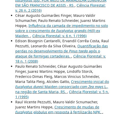
Eucalyptus
spp. POR MEIO DE ARMADILHA LUMINOSA
EM SÃO FRANCISCO DE ASSIS - RS
,
Ciência Florestal:
v. 26 n. 2 (2016)
César Augusto Guimarães Finger, Mauro Valdir
Schumacher, Paulo Renato Schneider, Juarez Martins
Hoppe,
Influência da camada de impedimento no solo
sobre o crescimento de
Eucalyptus grandis
(Hill) ex
Maiden.
,
Ciência Florestal: v. 6 n. 1 (1996)
Edison Bisognin Cantarelli, Ervandil Corrêa Costa, Raul
Pezzutti, Leonardo da Silva Oliveira,
Quantificação das
perdas no desenvolvimento de
Pinus taeda
após o
ataque de formigas cortadeiras.
,
Ciência Florestal: v.
18 n. 1 (2008)
Paulo Renato Schneider, César Augusto Guimarães
Finger, Juarez Martins Hoppe, Lindolfo Storck,
Frederico Dimas Fleig, Marcos Vinicius Schneider,
Maria Talita Fleig, Alcides Gatto,
Crescimento inicial do
Eucalyptus dunnii
Maiden consorciado com
Zea mays
L.,
na região de Santa Maria, RS.
,
Ciência Florestal: v. 5 n.
1 (1995)
Raul Vicente Pezzutti, Mauro Valdir Scnumacher,
Juarez Martins Hoppe,
Crescimento de mudas de
Eucalyptus globulus
em resposta à fertilização NPK.
,