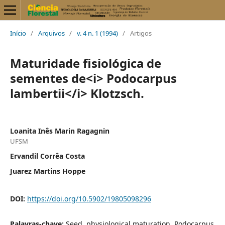
Início
/
Arquivos
/
v. 4 n. 1 (1994)
/
Artigos
Maturidade fisiológica de
sementes de<i> Podocarpus
lambertii</i> Klotzsch.
Loanita Inês Marin Ragagnin
UFSM
Ervandil Corrêa Costa
Juarez Martins Hoppe
DOI:
https://doi.org/10.5902/19805098296
Palavras-chave:
Seed, physiological maturation, Podocarpus