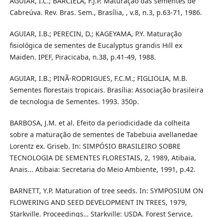
AGUIAR, I.C.; BARCIELA, F.J.P. Maturação das sementes de
Cabreúva. Rev. Bras. Sem., Brasília, , v.8, n.3, p.63-71, 1986.
AGUIAR, I.B.; PERECIN, D.; KAGEYAMA, P.Y. Maturação
fisiológica de sementes de Eucalyptus grandis Hill ex
Maiden. IPEF, Piracicaba, n.38, p.41-49, 1988.
AGUIAR, I.B.; PINÃ-RODRIGUES, F.C.M.; FIGLIOLIA, M.B.
Sementes florestais tropicais. Brasília: Associação brasileira
de tecnologia de Sementes. 1993. 350p.
BARBOSA, J.M. et al. Efeito da periodicidade da colheita
sobre a maturação de sementes de Tabebuia avellanedae
Lorentz ex. Griseb. In: SIMPÓSIO BRASILEIRO SOBRE
TECNOLOGIA DE SEMENTES FLORESTAIS, 2, 1989, Atibaia,
Anais... Atibaia: Secretaria do Meio Ambiente, 1991, p.42.
BARNETT, Y.P. Maturation of tree seeds. In: SYMPOSIUM ON
FLOWERING AND SEED DEVELOPMENT IN TREES, 1979,
Starkville. Proceedings… Starkville: USDA. Forest Service,