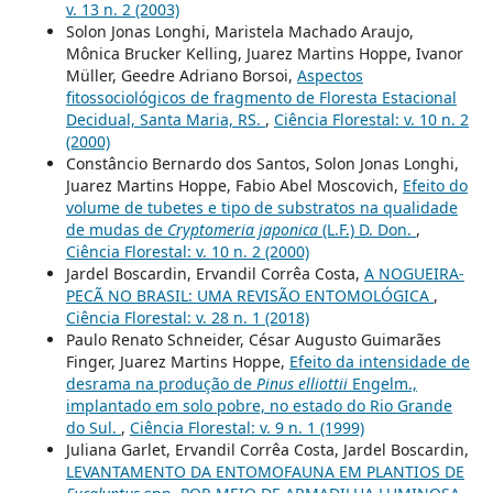
v. 13 n. 2 (2003)
Solon Jonas Longhi, Maristela Machado Araujo,
Mônica Brucker Kelling, Juarez Martins Hoppe, Ivanor
Müller, Geedre Adriano Borsoi,
Aspectos
fitossociológicos de fragmento de Floresta Estacional
Decidual, Santa Maria, RS.
,
Ciência Florestal: v. 10 n. 2
(2000)
Constâncio Bernardo dos Santos, Solon Jonas Longhi,
Juarez Martins Hoppe, Fabio Abel Moscovich,
Efeito do
volume de tubetes e tipo de substratos na qualidade
de mudas de
Cryptomeria japonica
(L.F.) D. Don.
,
Ciência Florestal: v. 10 n. 2 (2000)
Jardel Boscardin, Ervandil Corrêa Costa,
A NOGUEIRA-
PECÃ NO BRASIL: UMA REVISÃO ENTOMOLÓGICA
,
Ciência Florestal: v. 28 n. 1 (2018)
Paulo Renato Schneider, César Augusto Guimarães
Finger, Juarez Martins Hoppe,
Efeito da intensidade de
desrama na produção de
Pinus elliottii
Engelm.,
implantado em solo pobre, no estado do Rio Grande
do Sul.
,
Ciência Florestal: v. 9 n. 1 (1999)
Juliana Garlet, Ervandil Corrêa Costa, Jardel Boscardin,
LEVANTAMENTO DA ENTOMOFAUNA EM PLANTIOS DE