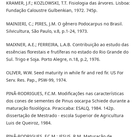
KRAMER, J.F.; KOZLOWSKI, T.T. Fisiologia das árvores. Lisboa:
Fundação Caloustre Gulbenkian, 1972. 745p.
MAINIERI, C.; PIRES, J.M. O gênero Podocarpus no Brasil.
Silvicultura, São Paulo, v.8, p.1-24, 1973.
MAIXNER, A.E.; FERREIRA, L.A.B. Contribuição ao estudo das
essências florestais e frutíferas no estado do Rio Grande do
Sul. Trigo e Soja. Porto Alegre, n.18, p.2, 1976.
OLIVER, W.W. Seed maturity in while fir and red fir. US For
Serv. Res. Pap., PSW-99, 1974.
PINÃ-RODRIGUES, F.C.M. Modificações nas características
dos cones de sementes de Pinus oocarpa Schiede durante a
maturação fisiológica. Piracicaba: ESALQ, 1984. 142p.
dissertação de Mestrado - escola Superior de Agricultura
Luis de Queiroz, 1984.
PINÃ-RODRIGUES, F.C.M.; JESUS, R.M. Maturação de