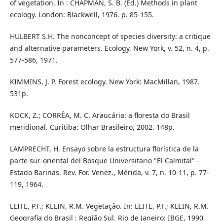
of vegetation. In : CHAPMAN, S. B. (Ed.) Methods in plant
ecology. London: Blackwell, 1976. p. 85-155.
HULBERT S.H. The nonconcept of species diversity: a critique
and alternative parameters. Ecology, New York, v. 52, n. 4, p.
577-586, 1971.
KIMMINS, J. P. Forest ecology. New York: MacMillan, 1987.
531p.
KOCK, Z.; CORRÊA, M. C. Araucária: a floresta do Brasil
meridional. Curitiba: Olhar Brasileiro, 2002. 148p.
LAMPRECHT, H. Ensayo sobre la estructura florística de la
parte sur-oriental del Bosque Universitario "El Calmital" -
Estado Barinas. Rev. For. Venez., Mérida, v. 7, n. 10-11, p. 77-
119, 1964.
LEITE, P.F.; KLEIN, R.M. Vegetação. In: LEITE, P.F.; KLEIN, R.M.
Geografia do Brasil : Região Sul. Rio de Janeiro: IBGE, 1990.