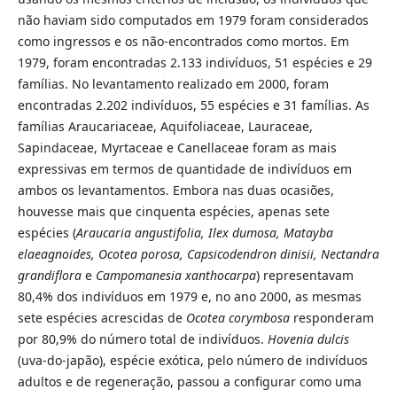
não haviam sido computados em 1979 foram considerados
como ingressos e os não-encontrados como mortos. Em
1979, foram encontradas 2.133 indivíduos, 51 espécies e 29
famílias. No levantamento realizado em 2000, foram
encontradas 2.202 indivíduos, 55 espécies e 31 famílias. As
famílias Araucariaceae, Aquifoliaceae, Lauraceae,
Sapindaceae, Myrtaceae e Canellaceae foram as mais
expressivas em termos de quantidade de indivíduos em
ambos os levantamentos. Embora nas duas ocasiões,
houvesse mais que cinquenta espécies, apenas sete
espécies (
Araucaria angustifolia, Ilex dumosa, Matayba
elaeagnoides, Ocotea porosa, Capsicodendron dinisii, Nectandra
grandiflora
e
Campomanesia xanthocarpa
) representavam
80,4% dos indivíduos em 1979 e, no ano 2000, as mesmas
sete espécies acrescidas de
Ocotea corymbosa
responderam
por 80,9% do número total de indivíduos.
Hovenia
dulcis
(uva-do-japão), espécie exótica, pelo número de indivíduos
adultos e de regeneração, passou a configurar como uma