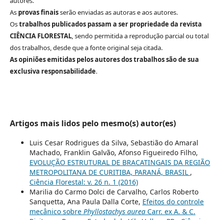
autores.
As
provas finais
serão enviadas as autoras e aos autores.
Os
trabalhos publicados passam a ser propriedade da revista
CIÊNCIA FLORESTAL
, sendo permitida a reprodução parcial ou total
dos trabalhos, desde que a fonte original seja citada.
As opiniões emitidas pelos autores dos trabalhos são de sua
exclusiva responsabilidade
.
Artigos mais lidos pelo mesmo(s) autor(es)
Luis Cesar Rodrigues da Silva, Sebastião do Amaral
Machado, Franklin Galvão, Afonso Figueiredo Filho,
EVOLUÇÃO ESTRUTURAL DE BRACATINGAIS DA REGIÃO
METROPOLITANA DE CURITIBA, PARANÁ, BRASIL
,
Ciência Florestal: v. 26 n. 1 (2016)
Marilia do Carmo Dolci de Carvalho, Carlos Roberto
Sanquetta, Ana Paula Dalla Corte,
Efeitos do controle
mecânico sobre
Phyllostachys aurea
Carr. ex A. & C.