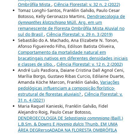
Ombrófila Mista
,
Ciência Florestal: v. 32 n. 2 (2022)
Tomaz Longhi-Santos, Franklin Galvão, Paulo Cesar
Botosso, Kelly Geronazzo Martins,
Dendroecologia de
Gymnanthes klotzschiana
Müll. Arg. em um
remanescente de Floresta Ombrófila Mista Aluvial no
sul do Brasil
,
Ciência Florestal: v. 29 n. 3 (2019)
Sebastião do A. Machado, Ana Elizabete N. Tonon,
Afonso Figueiredo Filho, Edilson Batista Oliveira,
Comportamento da mortalidade natural em
bracatingais nativos em diferentes densidades iniciais
e classes de sítio.
,
Ciência Florestal: v. 12 n. 2 (2002)
André Luís Pasdiora, Daiane Cristina Dall Agnol Ceni,
Marília Borgo, Gustavo Ribas Curcio, Edilaine Duarte,
Amanda Köche Marcon, Franklin Galvão,
Variações
pedológicas influenciam a composição florístico-
estrutural de florestas aluviais?
,
Ciência Florestal: v.
31 n. 4 (2021)
Maria Raquel Kanieski, Franklin Galvão, Fidel
Alejandro Roig, Paulo Cesar Botosso,
DENDROECOLOGIA DE
Sebastiania commniana
(Baill.)
L.B.Sm. & Downs E
Hovenia dulcis
Thunb. EM UMA
ÁREA DEGRersoADADA NA FLORESTA OMBRÓFILA