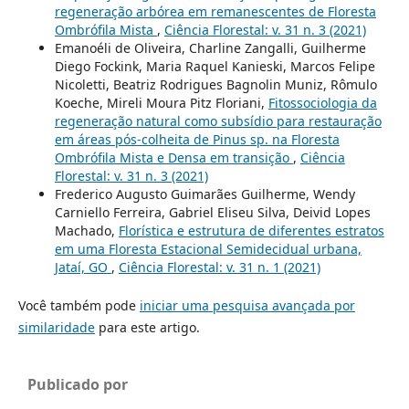
regeneração arbórea em remanescentes de Floresta
Ombrófila Mista
,
Ciência Florestal: v. 31 n. 3 (2021)
Emanoéli de Oliveira, Charline Zangalli, Guilherme
Diego Fockink, Maria Raquel Kanieski, Marcos Felipe
Nicoletti, Beatriz Rodrigues Bagnolin Muniz, Rômulo
Koeche, Mireli Moura Pitz Floriani,
Fitossociologia da
regeneração natural como subsídio para restauração
em áreas pós-colheita de Pinus sp. na Floresta
Ombrófila Mista e Densa em transição
,
Ciência
Florestal: v. 31 n. 3 (2021)
Frederico Augusto Guimarães Guilherme, Wendy
Carniello Ferreira, Gabriel Eliseu Silva, Deivid Lopes
Machado,
Florística e estrutura de diferentes estratos
em uma Floresta Estacional Semidecidual urbana,
Jataí, GO
,
Ciência Florestal: v. 31 n. 1 (2021)
Você também pode
iniciar uma pesquisa avançada por
similaridade
para este artigo.
Publicado por