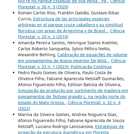
Rivi're no Parque Estadual de Vila Velha - PR
,
Ciência
Florestal: v. 30 n. 3 (2020)
Román Carlos Ríos, Franklin Galvão, Gustavo Ribas
Curcio,
Estructura de las principales especies
arbóreas en el parque cruce caballero y su similitud
floristica con areas de Argentina y de Brasil.
,
Ciência
Florestal: v. 20 n. 2 (2010)
Amanda Pereira Santos, Henrique Soares Koehler,
Carlos Roberto Sanquetta, Sylvio Péllico Netto,
Alexandre Behling,
Calibração de equações de volume
em povoamentos de
Acacia mearnsii
De Wild.
,
Ciência
Florestal: v. 33 n. 1 (2023): Publicação Contínua
Pedro Paulo Gomes de Oliveira, Paulo Costa de
Oliveira Filho, Fabiane Aparecida Retslaff Guimarães,
Afonso Figueiredo Filho, Edilson Batista de Oliveira,
Simulação da produção por sortimento de madeira em
povoamentos de
Tectona grandis
L. na região norte do
estado do Mato Grosso
,
Ciência Florestal: v. 32 n. 4
(2022)
Marina da Silveira Gomes, Andrea Nogueira Dias,
Afonso Figueiredo Filho, Fabiane Aparecida de Souza
Retslaff, Luciano Rodrigo Lanssanova,
Estratégias de
projeção da estrutura diamétrica em Floresta