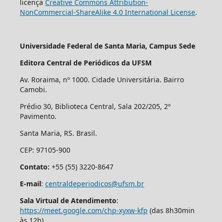
licença
Creative Commons Attribution-
NonCommercial-ShareAlike 4.0 International License
.
Universidade Federal de Santa Maria, Campus Sede
Editora Central de Periódicos da UFSM
Av. Roraima, nº 1000. Cidade Universitária. Bairro
Camobi.
Prédio 30, Biblioteca Central, Sala 202/205, 2º
Pavimento.
Santa Maria, RS. Brasil.
CEP: 97105-900
Contato:
+55 (55) 3220-8647
E-mail
:
centraldeperiodicos@ufsm.br
Sala Virtual de Atendimento
:
https://meet.google.com/chp-xyxw-kfp
(das 8h30min
às 12h)