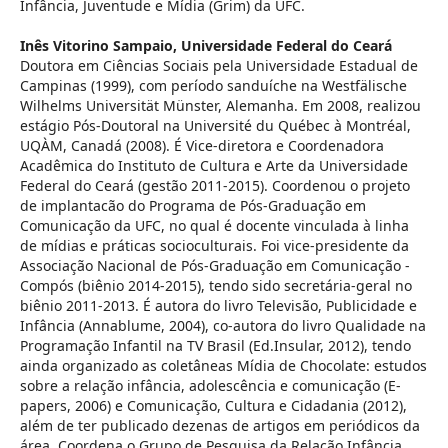
Infância, Juventude e Mídia (Grim) da UFC.
Inês Vitorino Sampaio,
Universidade Federal do Ceará
Doutora em Ciências Sociais pela Universidade Estadual de
Campinas (1999), com período sanduíche na Westfälische
Wilhelms Universität Münster, Alemanha. Em 2008, realizou
estágio Pós-Doutoral na Université du Québec à Montréal,
UQÀM, Canadá (2008). É Vice-diretora e Coordenadora
Acadêmica do Instituto de Cultura e Arte da Universidade
Federal do Ceará (gestão 2011-2015). Coordenou o projeto
de implantacão do Programa de Pós-Graduação em
Comunicação da UFC, no qual é docente vinculada à linha
de mídias e práticas socioculturais. Foi vice-presidente da
Associação Nacional de Pós-Graduação em Comunicação -
Compós (biênio 2014-2015), tendo sido secretária-geral no
biênio 2011-2013. É autora do livro Televisão, Publicidade e
Infância (Annablume, 2004), co-autora do livro Qualidade na
Programação Infantil na TV Brasil (Ed.Insular, 2012), tendo
ainda organizado as coletâneas Mídia de Chocolate: estudos
sobre a relação infância, adolescência e comunicação (E-
papers, 2006) e Comunicação, Cultura e Cidadania (2012),
além de ter publicado dezenas de artigos em periódicos da
área. Coordena o Grupo de Pesquisa da Relação Infância,