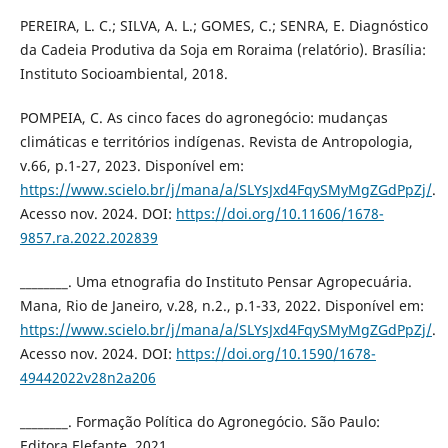
PEREIRA, L. C.; SILVA, A. L.; GOMES, C.; SENRA, E. Diagnóstico
da Cadeia Produtiva da Soja em Roraima (relatório). Brasília:
Instituto Socioambiental, 2018.
POMPEIA, C. As cinco faces do agronegócio: mudanças
climáticas e territórios indígenas. Revista de Antropologia,
v.66, p.1-27, 2023. Disponível em:
https://www.scielo.br/j/mana/a/SLYsJxd4FqySMyMgZGdPpZj/
.
Acesso nov. 2024. DOI:
https://doi.org/10.11606/1678-
9857.ra.2022.202839
________. Uma etnografia do Instituto Pensar Agropecuária.
Mana, Rio de Janeiro, v.28, n.2., p.1-33, 2022. Disponível em:
https://www.scielo.br/j/mana/a/SLYsJxd4FqySMyMgZGdPpZj/
.
Acesso nov. 2024. DOI:
https://doi.org/10.1590/1678-
49442022v28n2a206
________. Formação Política do Agronegócio. São Paulo:
Editora Elefante, 2021.