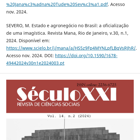
%20Jana%c3%adna%20Tude%20Sev%c3%a1.pdf
. Acesso
nov. 2024.
SEVERO, M. Estado e agronegócio no Brasil: a oficialização
de uma imagística. Revista Mana, Rio de Janeiro, v.30, n.1,
2024. Disponível em:
https://www.scielo.br/j/mana/a/HS5z9Fp4MYNLpfLBqVsRJhR/
.
Acesso nov. 2024. DOI:
https://doi.org/10.1590/1678-
49442024v30n1e2024003.pt