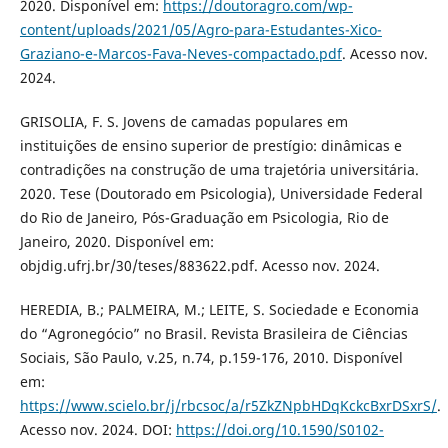
2020. Disponível em:
https://doutoragro.com/wp-
content/uploads/2021/05/Agro-para-Estudantes-Xico-
Graziano-e-Marcos-Fava-Neves-compactado.pdf
. Acesso nov.
2024.
GRISOLIA, F. S. Jovens de camadas populares em
instituições de ensino superior de prestígio: dinâmicas e
contradições na construção de uma trajetória universitária.
2020. Tese (Doutorado em Psicologia), Universidade Federal
do Rio de Janeiro, Pós-Graduação em Psicologia, Rio de
Janeiro, 2020. Disponível em:
objdig.ufrj.br/30/teses/883622.pdf. Acesso nov. 2024.
HEREDIA, B.; PALMEIRA, M.; LEITE, S. Sociedade e Economia
do “Agronegócio” no Brasil. Revista Brasileira de Ciências
Sociais, São Paulo, v.25, n.74, p.159-176, 2010. Disponível
em:
https://www.scielo.br/j/rbcsoc/a/r5ZkZNpbHDqKckcBxrDSxrS/
.
Acesso nov. 2024. DOI:
https://doi.org/10.1590/S0102-