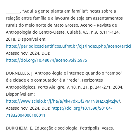
________. “Aqui a gente planta em família”: notas sobre a
relação entre família e a lavoura de soja em assentamentos
rurais do meio norte de Mato Grosso. Aceno – Revista de
Antropologia do Centro-Oeste, Cuiabá, v.5, n.9, p.111-124,
2018. Disponível em:
https://periodicoscientificos.ufmt.br/ojs/index.php/aceno/arti
Acesso nov. 2024. DOI:
https://doi.org/10.48074/aceno.v5i9.5975
DORNELLES, J. Antropo¬logia e internet: quando o “campo”
é a cidade e o computador é a “rede”. Horizontes
Antropológicos, Porto Ale¬gre, v. 10, n. 21, p. 241-271, 2004.
Disponível em:
https://www.scielo.br/j/ha/a/Xk47dxQf3PMrN8HZXqktZjw/
.
Acesso nov. 2024. DOI:
https://doi.org/10.1590/S0104-
71832004000100011
DURKHEIM, É. Educação e sociologia. Petrópolis: Vozes,