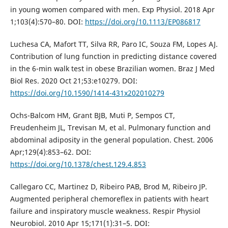
in young women compared with men. Exp Physiol. 2018 Apr
1;103(4):570–80. DOI:
https://doi.org/10.1113/EP086817
Luchesa CA, Mafort TT, Silva RR, Paro IC, Souza FM, Lopes AJ.
Contribution of lung function in predicting distance covered
in the 6-min walk test in obese Brazilian women. Braz J Med
Biol Res. 2020 Oct 21;53:e10279. DOI:
https://doi.org/10.1590/1414-431x202010279
Ochs-Balcom HM, Grant BJB, Muti P, Sempos CT,
Freudenheim JL, Trevisan M, et al. Pulmonary function and
abdominal adiposity in the general population. Chest. 2006
Apr;129(4):853–62. DOI:
https://doi.org/10.1378/chest.129.4.853
Callegaro CC, Martinez D, Ribeiro PAB, Brod M, Ribeiro JP.
Augmented peripheral chemoreflex in patients with heart
failure and inspiratory muscle weakness. Respir Physiol
Neurobiol. 2010 Apr 15;171(1):31–5. DOI: