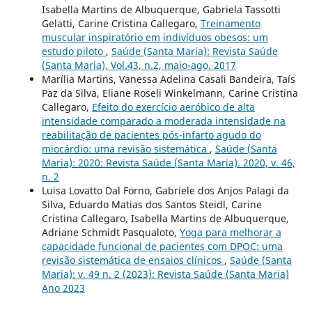
Isabella Martins de Albuquerque, Gabriela Tassotti
Gelatti, Carine Cristina Callegaro,
Treinamento
muscular inspiratório em indivíduos obesos: um
estudo piloto
,
Saúde (Santa Maria): Revista Saúde
(Santa Maria), Vol.43, n.2, maio-ago. 2017
Marília Martins, Vanessa Adelina Casali Bandeira, Taís
Paz da Silva, Eliane Roseli Winkelmann, Carine Cristina
Callegaro,
Efeito do exercício aeróbico de alta
intensidade comparado a moderada intensidade na
reabilitação de pacientes pós-infarto agudo do
miocárdio: uma revisão sistemática
,
Saúde (Santa
Maria): 2020: Revista Saúde (Santa Maria). 2020, v. 46,
n. 2
Luisa Lovatto Dal Forno, Gabriele dos Anjos Palagi da
Silva, Eduardo Matias dos Santos Steidl, Carine
Cristina Callegaro, Isabella Martins de Albuquerque,
Adriane Schmidt Pasqualoto,
Yoga para melhorar a
capacidade funcional de pacientes com DPOC: uma
revisão sistemática de ensaios clínicos
,
Saúde (Santa
Maria): v. 49 n. 2 (2023): Revista Saúde (Santa Maria)
Ano 2023