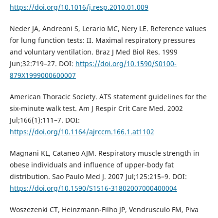
https://doi.org/10.1016/j.resp.2010.01.009
Neder JA, Andreoni S, Lerario MC, Nery LE. Reference values
for lung function tests: II. Maximal respiratory pressures
and voluntary ventilation. Braz J Med Biol Res. 1999
Jun;32:719–27. DOI:
https://doi.org/10.1590/S0100-
879X1999000600007
American Thoracic Society. ATS statement guidelines for the
six-minute walk test. Am J Respir Crit Care Med. 2002
Jul;166(1):111–7. DOI:
https://doi.org/10.1164/ajrccm.166.1.at1102
Magnani KL, Cataneo AJM. Respiratory muscle strength in
obese individuals and influence of upper-body fat
distribution. Sao Paulo Med J. 2007 Jul;125:215–9. DOI:
https://doi.org/10.1590/S1516-31802007000400004
Woszezenki CT, Heinzmann-Filho JP, Vendrusculo FM, Piva