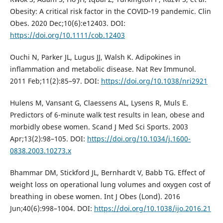
Obesity: A critical risk factor in the COVID‐19 pandemic. Clin
Obes. 2020 Dec;10(6):e12403. DOI:
https://doi.org/10.1111/cob.12403
Ouchi N, Parker JL, Lugus JJ, Walsh K. Adipokines in
inflammation and metabolic disease. Nat Rev Immunol.
2011 Feb;11(2):85–97. DOI:
https://doi.org/10.1038/nri2921
Hulens M, Vansant G, Claessens AL, Lysens R, Muls E.
Predictors of 6-minute walk test results in lean, obese and
morbidly obese women. Scand J Med Sci Sports. 2003
Apr;13(2):98–105. DOI:
https://doi.org/10.1034/j.1600-
0838.2003.10273.x
Bhammar DM, Stickford JL, Bernhardt V, Babb TG. Effect of
weight loss on operational lung volumes and oxygen cost of
breathing in obese women. Int J Obes (Lond). 2016
Jun;40(6):998–1004. DOI:
https://doi.org/10.1038/ijo.2016.21