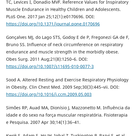
TC, Levices I, Donadio MVF. Reference Values for Inspiratory
Muscle Endurance in Healthy Children and Adolescents.
PLoS One. 2017 Jan 25;12(1):e0170696. DOI:
https://doi.org/10.1371/journal.pone.0170696
Gonçalves MJ, do Lago STS, Godoy E de P, Fregonezi GA de F,
Bruno SS. Influence of neck circumference on respiratory
endurance and muscle strength in the morbidly obese.
Obes Surg. 2011 Aug;21(8):1250–6. DOI:
https://doi.org/10.1007/s11695-010-0077-3
Sood A. Altered Resting and Exercise Respiratory Physiology
in Obesity. Clin Chest Med. 2009 Sep;30(3):445–vii. DOI:
https://doi.org/10.1016/j.ccm.2009.05.003
Simões RP, Auad MA, Dionísio J, Mazzonetto M. Influência da
idade e do sexo na força muscular respiratória. Fisioterapia
e Pesquisa. 2007 Apr 30;14(1):36–41.
Kwok S, Adam S, Ho JH, Iqbal Z, Turkington P, Razvi S, et al.