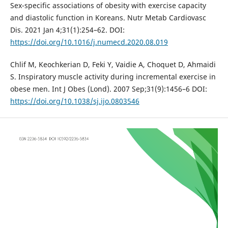
Sex-specific associations of obesity with exercise capacity
and diastolic function in Koreans. Nutr Metab Cardiovasc
Dis. 2021 Jan 4;31(1):254–62. DOI:
https://doi.org/10.1016/j.numecd.2020.08.019
Chlif M, Keochkerian D, Feki Y, Vaidie A, Choquet D, Ahmaidi
S. Inspiratory muscle activity during incremental exercise in
obese men. Int J Obes (Lond). 2007 Sep;31(9):1456–6 DOI:
https://doi.org/10.1038/sj.ijo.0803546