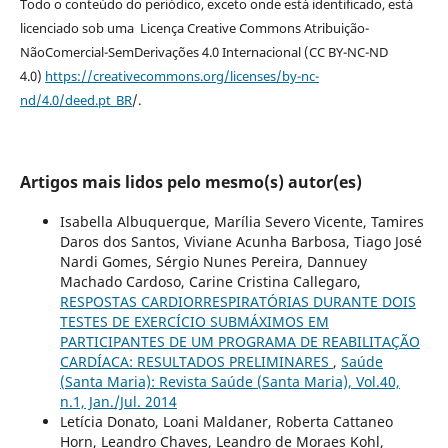
Todo o conteúdo do periódico, exceto onde está identificado, está
licenciado sob uma Licença Creative Commons Atribuição-
NãoComercial-SemDerivações 4.0 Internacional (CC BY-NC-ND
4.0)
https://creativecommons.org/licenses/by-nc-
nd/4.0/deed.pt_BR
/.
Artigos mais lidos pelo mesmo(s) autor(es)
Isabella Albuquerque, Marília Severo Vicente, Tamires
Daros dos Santos, Viviane Acunha Barbosa, Tiago José
Nardi Gomes, Sérgio Nunes Pereira, Dannuey
Machado Cardoso, Carine Cristina Callegaro,
RESPOSTAS CARDIORRESPIRATÓRIAS DURANTE DOIS
TESTES DE EXERCÍCIO SUBMÁXIMOS EM
PARTICIPANTES DE UM PROGRAMA DE REABILITAÇÃO
CARDÍACA: RESULTADOS PRELIMINARES
,
Saúde
(Santa Maria): Revista Saúde (Santa Maria), Vol.40,
n.1, Jan./Jul. 2014
Letícia Donato, Loani Maldaner, Roberta Cattaneo
Horn, Leandro Chaves, Leandro de Moraes Kohl,