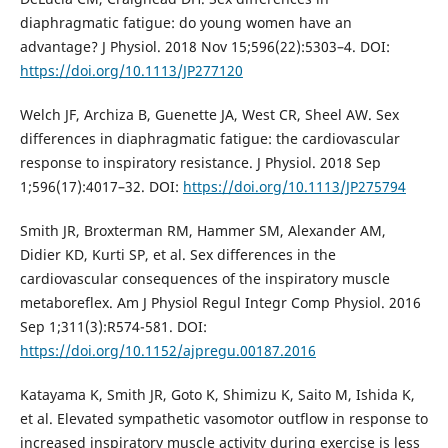
diaphragmatic fatigue: do young women have an
advantage? J Physiol. 2018 Nov 15;596(22):5303–4. DOI:
https://doi.org/10.1113/JP277120
Welch JF, Archiza B, Guenette JA, West CR, Sheel AW. Sex
differences in diaphragmatic fatigue: the cardiovascular
response to inspiratory resistance. J Physiol. 2018 Sep
1;596(17):4017–32. DOI:
https://doi.org/10.1113/JP275794
Smith JR, Broxterman RM, Hammer SM, Alexander AM,
Didier KD, Kurti SP, et al. Sex differences in the
cardiovascular consequences of the inspiratory muscle
metaboreflex. Am J Physiol Regul Integr Comp Physiol. 2016
Sep 1;311(3):R574-581. DOI:
https://doi.org/10.1152/ajpregu.00187.2016
Katayama K, Smith JR, Goto K, Shimizu K, Saito M, Ishida K,
et al. Elevated sympathetic vasomotor outflow in response to
increased inspiratory muscle activity during exercise is less