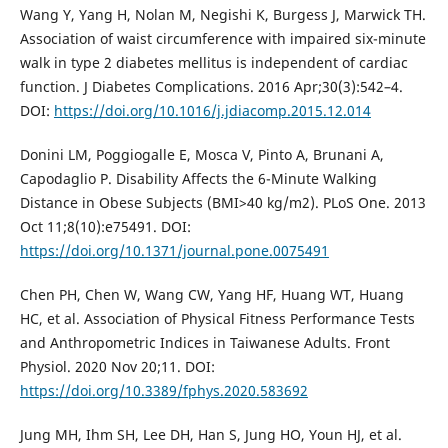
Wang Y, Yang H, Nolan M, Negishi K, Burgess J, Marwick TH.
Association of waist circumference with impaired six-minute
walk in type 2 diabetes mellitus is independent of cardiac
function. J Diabetes Complications. 2016 Apr;30(3):542–4.
DOI:
https://doi.org/10.1016/j.jdiacomp.2015.12.014
Donini LM, Poggiogalle E, Mosca V, Pinto A, Brunani A,
Capodaglio P. Disability Affects the 6-Minute Walking
Distance in Obese Subjects (BMI>40 kg/m2). PLoS One. 2013
Oct 11;8(10):e75491. DOI:
https://doi.org/10.1371/journal.pone.0075491
Chen PH, Chen W, Wang CW, Yang HF, Huang WT, Huang
HC, et al. Association of Physical Fitness Performance Tests
and Anthropometric Indices in Taiwanese Adults. Front
Physiol. 2020 Nov 20;11. DOI:
https://doi.org/10.3389/fphys.2020.583692
Jung MH, Ihm SH, Lee DH, Han S, Jung HO, Youn HJ, et al.