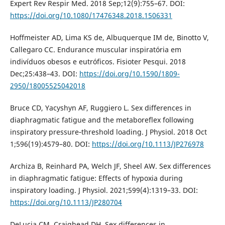
Expert Rev Respir Med. 2018 Sep;12(9):755–67. DOI:
https://doi.org/10.1080/17476348.2018.1506331
Hoffmeister AD, Lima KS de, Albuquerque IM de, Binotto V,
Callegaro CC. Endurance muscular inspiratória em
indivíduos obesos e eutróficos. Fisioter Pesqui. 2018
Dec;25:438–43. DOI:
https://doi.org/10.1590/1809-
2950/18005525042018
Bruce CD, Yacyshyn AF, Ruggiero L. Sex differences in
diaphragmatic fatigue and the metaboreflex following
inspiratory pressure‐threshold loading. J Physiol. 2018 Oct
1;596(19):4579–80. DOI:
https://doi.org/10.1113/JP276978
Archiza B, Reinhard PA, Welch JF, Sheel AW. Sex differences
in diaphragmatic fatigue: Effects of hypoxia during
inspiratory loading. J Physiol. 2021;599(4):1319–33. DOI:
https://doi.org/10.1113/JP280704
DeLucia CM, Craighead DH. Sex differences in