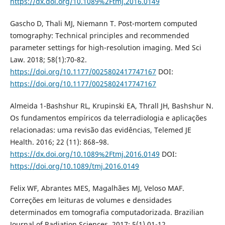
https://dx.doi.org/10.1089%2Ftmj.2016.0149
Gascho D, Thali MJ, Niemann T. Post-mortem computed
tomography: Technical principles and recommended
parameter settings for high-resolution imaging. Med Sci
Law. 2018; 58(1):70‐82.
https://doi.org/10.1177/0025802417747167
DOI:
https://doi.org/10.1177/0025802417747167
Almeida 1-Bashshur RL, Krupinski EA, Thrall JH, Bashshur N.
Os fundamentos empíricos da telerradiologia e aplicações
relacionadas: uma revisão das evidências, Telemed JE
Health. 2016; 22 (11): 868–98.
https://dx.doi.org/10.1089%2Ftmj.2016.0149
DOI:
https://doi.org/10.1089/tmj.2016.0149
Felix WF, Abrantes MES, Magalhães MJ, Veloso MAF.
Correções em leituras de volumes e densidades
determinados em tomografia computadorizada. Brazilian
Journal of Radiation Sciences, 2017; 5(1).01-12.