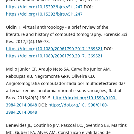
https://doi.org/10.15392/bjrs.v5i1.247
DOI:
https://doi.org/10.15392/bjrs.v5i1.247
Uldin T. Virtual anthropology - a brief review of the
literature and history of computed tomography. Forensic Sci
Res. 2017;2(4):165‐73.
https://doi.org/10.1080/20961790.2017.1369621
DOI:
https://doi.org/10.1080/20961790.2017.1369621
Mello Júnior CF, Araujo Neto SA, Carvalho Junior AM,
Rebouças RB, Negromonte GRP, Oliveira CD.
Angiotomografia computadorizada por multidetectores das
artérias renais: anatomia normal e suas variações, Radiol
Bras. 2016;49(3):190-5.
http://dx.doi.org/10.1590/0100-
3984.2014.0048
DOI:
https://doi.org/10.1590/0100-
3984.2014.0048
Benevides JL, Coutinho JFV, Pascoal LC, Joventino ES, Martins
MC, Gubert FA, Alves AM. Construção e validação de