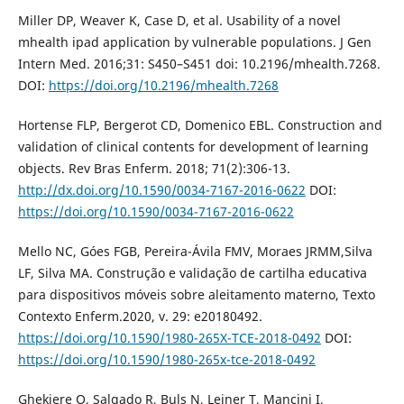
Miller DP, Weaver K, Case D, et al. Usability of a novel
mhealth ipad application by vulnerable populations. J Gen
Intern Med. 2016;31: S450–S451 doi: 10.2196/mhealth.7268.
DOI:
https://doi.org/10.2196/mhealth.7268
Hortense FLP, Bergerot CD, Domenico EBL. Construction and
validation of clinical contents for development of learning
objects. Rev Bras Enferm. 2018; 71(2):306-13.
http://dx.doi.org/10.1590/0034-7167-2016-0622
DOI:
https://doi.org/10.1590/0034-7167-2016-0622
Mello NC, Góes FGB, Pereira-Ávila FMV, Moraes JRMM,Silva
LF, Silva MA. Construção e validação de cartilha educativa
para dispositivos móveis sobre aleitamento materno, Texto
Contexto Enferm.2020, v. 29: e20180492.
https://doi.org/10.1590/1980-265X-TCE-2018-0492
DOI:
https://doi.org/10.1590/1980-265x-tce-2018-0492
Ghekiere O, Salgado R, Buls N, Leiner T, Mancini I,