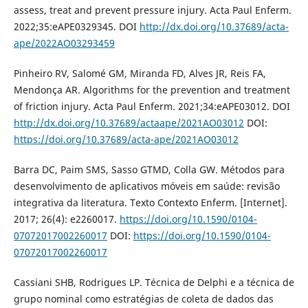
assess, treat and prevent pressure injury. Acta Paul Enferm.
2022;35:eAPE0329345. DOI
http://dx.doi.org/10.37689/acta-
ape/2022AO03293459
Pinheiro RV, Salomé GM, Miranda FD, Alves JR, Reis FA,
Mendonça AR. Algorithms for the prevention and treatment
of friction injury. Acta Paul Enferm. 2021;34:eAPE03012. DOI
http://dx.doi.org/10.37689/actaape/2021AO03012
DOI:
https://doi.org/10.37689/acta-ape/2021AO03012
Barra DC, Paim SMS, Sasso GTMD, Colla GW. Métodos para
desenvolvimento de aplicativos móveis em saúde: revisão
integrativa da literatura. Texto Contexto Enferm. [Internet].
2017; 26(4): e2260017.
https://doi.org/10.1590/0104-
07072017002260017
DOI:
https://doi.org/10.1590/0104-
07072017002260017
Cassiani SHB, Rodrigues LP. Técnica de Delphi e a técnica de
grupo nominal como estratégias de coleta de dados das