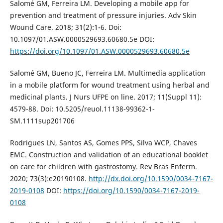
Salomé GM, Ferreira LM. Developing a mobile app for
prevention and treatment of pressure injuries. Adv Skin
Wound Care. 2018; 31(2):1-6. Doi:
10.1097/01.ASW.0000529693.60680.5e DOI:
https://doi.org/10.1097/01.ASW.0000529693.60680.5e
Salomé GM, Bueno JC, Ferreira LM. Multimedia application
in a mobile platform for wound treatment using herbal and
medicinal plants. J Nurs UFPE on line. 2017; 11(Suppl 11):
4579-88. Doi: 10.5205/reuol.11138-99362-1-
SM.1111sup201706
Rodrigues LN, Santos AS, Gomes PPS, Silva WCP, Chaves
EMC. Construction and validation of an educational booklet
on care for children with gastrostomy. Rev Bras Enferm.
2020; 73(3):e20190108.
http://dx.doi.org/10.1590/0034-7167-
2019-0108
DOI:
https://doi.org/10.1590/0034-7167-2019-
0108