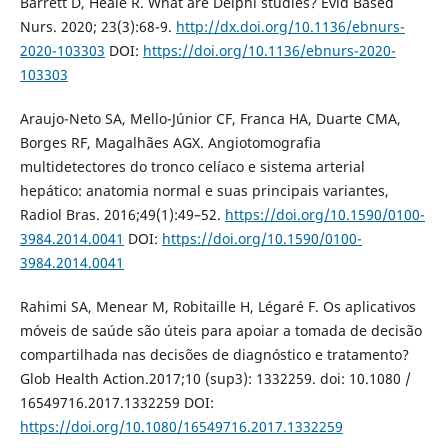
Barrett D, Heale R. What are Delphi studies? Evid Based
Nurs. 2020; 23(3):68-9.
http://dx.doi.org/10.1136/ebnurs-
2020-103303
DOI:
https://doi.org/10.1136/ebnurs-2020-
103303
Araujo-Neto SA, Mello-Júnior CF, Franca HA, Duarte CMA,
Borges RF, Magalhães AGX. Angiotomografia
multidetectores do tronco celíaco e sistema arterial
hepático: anatomia normal e suas principais variantes,
Radiol Bras. 2016;49(1):49–52.
https://doi.org/10.1590/0100-
3984.2014.0041
DOI:
https://doi.org/10.1590/0100-
3984.2014.0041
Rahimi SA, Menear M, Robitaille H, Légaré F. Os aplicativos
móveis de saúde são úteis para apoiar a tomada de decisão
compartilhada nas decisões de diagnóstico e tratamento?
Glob Health Action.2017;10 (sup3): 1332259. doi: 10.1080 /
16549716.2017.1332259 DOI:
https://doi.org/10.1080/16549716.2017.1332259