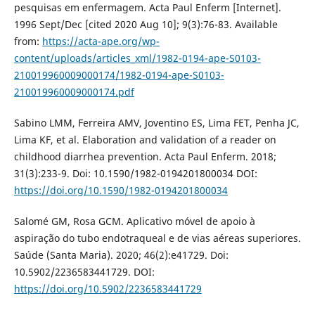
pesquisas em enfermagem. Acta Paul Enferm [Internet].
1996 Sept/Dec [cited 2020 Aug 10]; 9(3):76-83. Available
from:
https://acta-ape.org/wp-
content/uploads/articles_xml/1982-0194-ape-S0103-
210019960009000174/1982-0194-ape-S0103-
210019960009000174.pdf
Sabino LMM, Ferreira AMV, Joventino ES, Lima FET, Penha JC,
Lima KF, et al. Elaboration and validation of a reader on
childhood diarrhea prevention. Acta Paul Enferm. 2018;
31(3):233-9. Doi: 10.1590/1982-0194201800034 DOI:
https://doi.org/10.1590/1982-0194201800034
Salomé GM, Rosa GCM. Aplicativo móvel de apoio à
aspiração do tubo endotraqueal e de vias aéreas superiores.
Saúde (Santa Maria). 2020; 46(2):e41729. Doi:
10.5902/2236583441729. DOI:
https://doi.org/10.5902/2236583441729