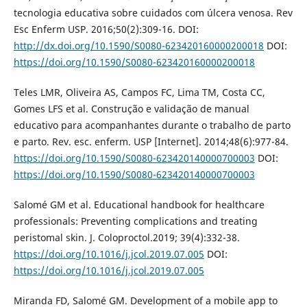
tecnologia educativa sobre cuidados com úlcera venosa. Rev
Esc Enferm USP. 2016;50(2):309-16. DOI:
http://dx.doi.org/10.1590/S0080-623420160000200018
DOI:
https://doi.org/10.1590/S0080-623420160000200018
Teles LMR, Oliveira AS, Campos FC, Lima TM, Costa CC,
Gomes LFS et al. Construção e validação de manual
educativo para acompanhantes durante o trabalho de parto
e parto. Rev. esc. enferm. USP [Internet]. 2014;48(6):977-84.
https://doi.org/10.1590/S0080-623420140000700003
DOI:
https://doi.org/10.1590/S0080-623420140000700003
Salomé GM et al. Educational handbook for healthcare
professionals: Preventing complications and treating
peristomal skin. J. Coloproctol.2019; 39(4):332-38.
https://doi.org/10.1016/j.jcol.2019.07.005
DOI:
https://doi.org/10.1016/j.jcol.2019.07.005
Miranda FD, Salomé GM. Development of a mobile app to