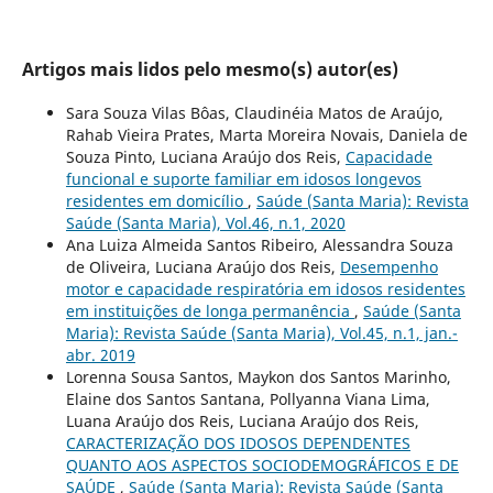
Artigos mais lidos pelo mesmo(s) autor(es)
Sara Souza Vilas Bôas, Claudinéia Matos de Araújo,
Rahab Vieira Prates, Marta Moreira Novais, Daniela de
Souza Pinto, Luciana Araújo dos Reis,
Capacidade
funcional e suporte familiar em idosos longevos
residentes em domicílio
,
Saúde (Santa Maria): Revista
Saúde (Santa Maria), Vol.46, n.1, 2020
Ana Luiza Almeida Santos Ribeiro, Alessandra Souza
de Oliveira, Luciana Araújo dos Reis,
Desempenho
motor e capacidade respiratória em idosos residentes
em instituições de longa permanência
,
Saúde (Santa
Maria): Revista Saúde (Santa Maria), Vol.45, n.1, jan.-
abr. 2019
Lorenna Sousa Santos, Maykon dos Santos Marinho,
Elaine dos Santos Santana, Pollyanna Viana Lima,
Luana Araújo dos Reis, Luciana Araújo dos Reis,
CARACTERIZAÇÃO DOS IDOSOS DEPENDENTES
QUANTO AOS ASPECTOS SOCIODEMOGRÁFICOS E DE
SAÚDE
,
Saúde (Santa Maria): Revista Saúde (Santa