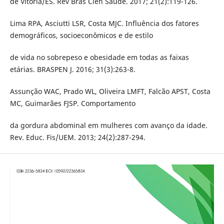
de Vitória/ES. Rev Bras Cien Saúde. 2017; 21(2):119-126.
Lima RPA, Asciutti LSR, Costa MJC. Influência dos fatores
demográficos, socioeconômicos e de estilo
de vida no sobrepeso e obesidade em todas as faixas
etárias. BRASPEN J. 2016; 31(3):263-8.
Assunção WAC, Prado WL, Oliveira LMFT, Falcão APST, Costa
MC, Guimarães FJSP. Comportamento
da gordura abdominal em mulheres com avanço da idade.
Rev. Educ. Fis/UEM. 2013; 24(2):287-294.