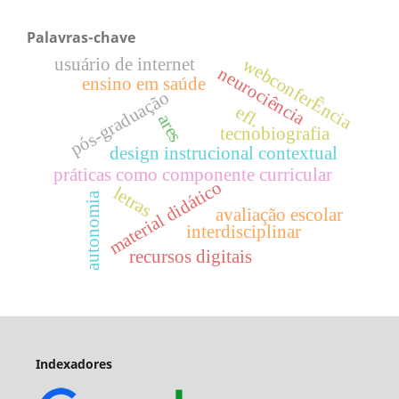
Palavras-chave
usuário de internet
webconferÊncia
neurociência
ensino em saúde
pós-graduação
efl.
ares
tecnobiografia
design instrucional contextual
práticas como componente curricular
material didático
letras
autonomia
avaliação escolar
interdisciplinar
recursos digitais
Indexadores