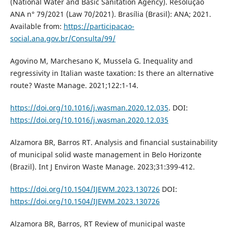
(National Water and Basic Sanitation Agency). Resolução
ANA n° 79/2021 (Law 70/2021). Brasília (Brasil): ANA; 2021.
Available from:
https://participacao-
social.ana.gov.br/Consulta/99/
Agovino M, Marchesano K, Mussela G. Inequality and
regressivity in Italian waste taxation: Is there an alternative
route? Waste Manage. 2021;122:1-14.
https://doi.org/10.1016/j.wasman.2020.12.035
. DOI:
https://doi.org/10.1016/j.wasman.2020.12.035
Alzamora BR, Barros RT. Analysis and financial sustainability
of municipal solid waste management in Belo Horizonte
(Brazil). Int J Environ Waste Manage. 2023;31:399-412.
https://doi.org/10.1504/IJEWM.2023.130726
DOI:
https://doi.org/10.1504/IJEWM.2023.130726
Alzamora BR, Barros, RT Review of municipal waste