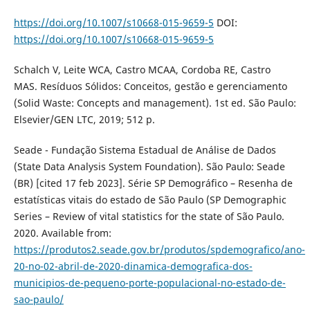
https://doi.org/10.1007/s10668-015-9659-5
DOI:
https://doi.org/10.1007/s10668-015-9659-5
Schalch V, Leite WCA, Castro MCAA, Cordoba RE, Castro
MAS. Resíduos Sólidos: Conceitos, gestão e gerenciamento
(Solid Waste: Concepts and management). 1st ed. São Paulo:
Elsevier/GEN LTC, 2019; 512 p.
Seade - Fundação Sistema Estadual de Análise de Dados
(State Data Analysis System Foundation). São Paulo: Seade
(BR) [cited 17 feb 2023]. Série SP Demográfico – Resenha de
estatísticas vitais do estado de São Paulo (SP Demographic
Series – Review of vital statistics for the state of São Paulo.
2020. Available from:
https://produtos2.seade.gov.br/produtos/spdemografico/ano-
20-no-02-abril-de-2020-dinamica-demografica-dos-
municipios-de-pequeno-porte-populacional-no-estado-de-
sao-paulo/