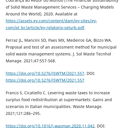
Cobrança ao Redor do Mundo (The Financial Sustainability
of Solid Waste Management Services – Charging Models
Around the World). 2020. Available at
https://assets.ey.com/content/dam/ey-sites/ey-
com/pt_br/article/ey-relatorio-selurb.pdf
.
Ferraz JL, Mancini SD, Paes MX, Medeiros GA, Bizzo WA.
Proposal and test of an assessment method for municipal
solid waste management systems. J. Sol Waste Tecnhol
Manage. 2021;47:557-568.
https://doi.org/10.5276/JSWTM/2021.557
. DOI:
https://doi.org/10.5276/JSWTM/2021.557
Franco S, Cicatiello C. Levering waste taxes to increase
surplus food redistribution at supermarkets: Gains and
scenarios in Italian municipalities. Waste Manage.
2021;121:286–295.
https://doi.org/10.1016/j.wasman.2020.11.042
. DOI: