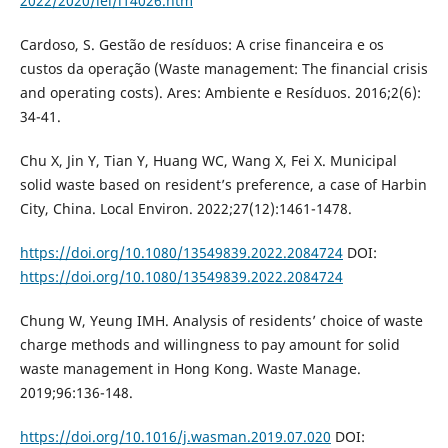
2022/2020/lei/l14026.htm
Cardoso, S. Gestão de resíduos: A crise financeira e os
custos da operação (Waste management: The financial crisis
and operating costs). Ares: Ambiente e Resíduos. 2016;2(6):
34-41.
Chu X, Jin Y, Tian Y, Huang WC, Wang X, Fei X. Municipal
solid waste based on resident’s preference, a case of Harbin
City, China. Local Environ. 2022;27(12):1461-1478.
https://doi.org/10.1080/13549839.2022.2084724
DOI:
https://doi.org/10.1080/13549839.2022.2084724
Chung W, Yeung IMH. Analysis of residents’ choice of waste
charge methods and willingness to pay amount for solid
waste management in Hong Kong. Waste Manage.
2019;96:136-148.
https://doi.org/10.1016/j.wasman.2019.07.020
DOI: