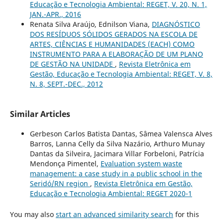
Educação e Tecnologia Ambiental: REGET, V. 20, N. 1,
JAN.-APR., 2016
Renata Silva Araújo, Ednilson Viana,
DIAGNÓSTICO
DOS RESÍDUOS SÓLIDOS GERADOS NA ESCOLA DE
ARTES, CIÊNCIAS E HUMANIDADES (EACH) COMO
INSTRUMENTO PARA A ELABORAÇÃO DE UM PLANO
DE GESTÃO NA UNIDADE
,
Revista Eletrônica em
Gestão, Educação e Tecnologia Ambiental: REGET, V. 8,
N. 8, SEPT.-DEC., 2012
Similar Articles
Gerbeson Carlos Batista Dantas, Sâmea Valensca Alves
Barros, Lanna Celly da Silva Nazário, Arthuro Munay
Dantas da Silveira, Jacimara Villar Forbeloni, Patrícia
Mendonça Pimentel,
Evaluation system waste
management: a case study in a public school in the
Seridó/RN region
,
Revista Eletrônica em Gestão,
Educação e Tecnologia Ambiental: REGET 2020-1
You may also
start an advanced similarity search
for this