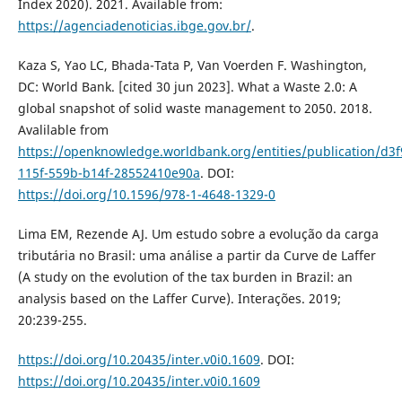
Index 2020). 2021. Available from:
https://agenciadenoticias.ibge.gov.br/
.
Kaza S, Yao LC, Bhada-Tata P, Van Voerden F. Washington,
DC: World Bank. [cited 30 jun 2023]. What a Waste 2.0: A
global snapshot of solid waste management to 2050. 2018.
Avalilable from
https://openknowledge.worldbank.org/entities/publication/d3
115f-559b-b14f-28552410e90a
. DOI:
https://doi.org/10.1596/978-1-4648-1329-0
Lima EM, Rezende AJ. Um estudo sobre a evolução da carga
tributária no Brasil: uma análise a partir da Curve de Laffer
(A study on the evolution of the tax burden in Brazil: an
analysis based on the Laffer Curve). Interações. 2019;
20:239-255.
https://doi.org/10.20435/inter.v0i0.1609
. DOI:
https://doi.org/10.20435/inter.v0i0.1609