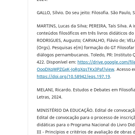
GALLO, Sílvio. Do seu jeito: Filosofia. São Paulo, S
MARTINS, Lucas da Silva; PEREIRA, Taís Silva. A 
conteúdos filosóficos em três livros didáticos do
RODRIGUES, Augusto; CARVALHO, Flávio de; VELA
(Orgs). Pesquisas e(m) formação do GT Filosofar 
diálogos pernambucanos. Toledo, PR: Instituto Q
422. Disponível em:
https://drive.google.com/fil
OooDXqWPZGxK-JoRgXqsTKx3Paf/view
. Acesso e
https://doi.org/10.58942/eqs.197.19
.
MELANI, Ricardo. Estudos e Debates em Filosofia.
Letras, 2024.
MINISTÉRIO DA EDUCAÇÃO. Edital de convocação
Edital de convocação para o processo de inscriç
didáticas para o Programa Nacional do Livro Di
III - Princípios e critérios de avaliação de obras