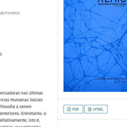
 da Fonseca
D
pensadoras nas últimas
ências Humanas Sociais
Filosofia a serem
PDF
HTML
nteriores. Entretanto, o
itativamente, isto é,
autoras, sua presença