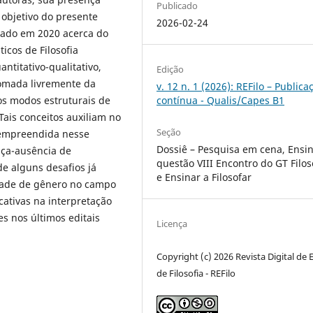
Publicado
 objetivo do presente
2026-02-24
zado em 2020 acerca do
icos de Filosofia
ntitativo-qualitativo,
Edição
omada livremente da
v. 12 n. 1 (2026): REFilo – Publica
contínua - Qualis/Capes B1
dos modos estruturais de
Tais conceitos auxiliam no
Seção
 empreendida nesse
Dossiê – Pesquisa em cena, Ensi
nça-ausência de
questão VIII Encontro do GT Filos
e alguns desafios já
e Ensinar a Filosofar
dade de gênero no campo
cativas na interpretação
es nos últimos editais
Licença
Copyright (c) 2026 Revista Digital de 
de Filosofia - REFilo