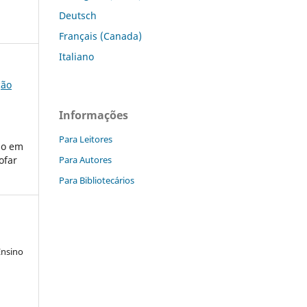
Deutsch
Français (Canada)
Italiano
ção
Informações
Para Leitores
no em
Para Autores
ofar
Para Bibliotecários
Ensino