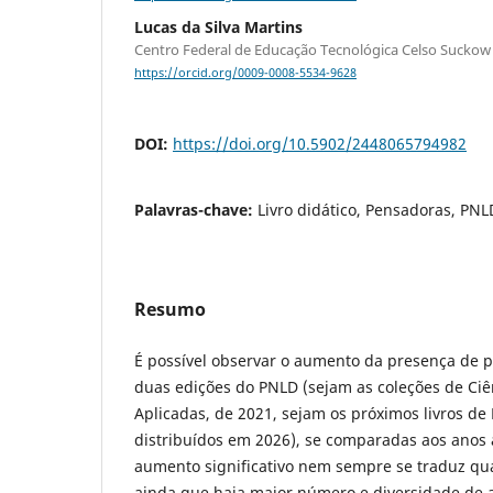
Lucas da Silva Martins
Centro Federal de Educação Tecnológica Celso Suckow
https://orcid.org/0009-0008-5534-9628
DOI:
https://doi.org/10.5902/2448065794982
Palavras-chave:
Livro didático, Pensadoras, PNL
Resumo
É possível observar o aumento da presença de 
duas edições do PNLD (sejam as coleções de Ci
Aplicadas, de 2021, sejam os próximos livros de 
distribuídos em 2026), se comparadas aos anos a
aumento significativo nem sempre se traduz qual
ainda que haja maior número e diversidade de 