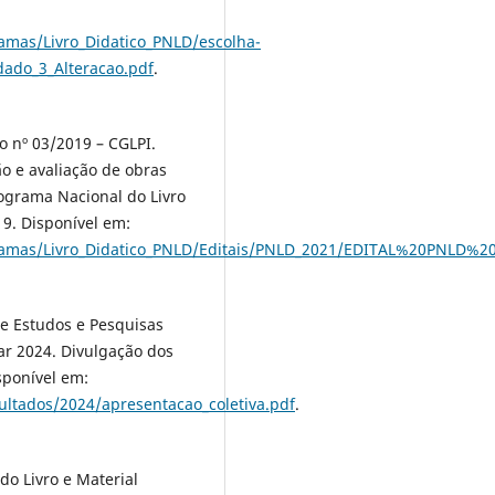
mas/Livro_Didatico_PNLD/escolha-
ado_3_Alteracao.pdf
.
 nº 03/2019 – CGLPI.
ão e avaliação de obras
Programa Nacional do Livro
19. Disponível em:
gramas/Livro_Didatico_PNLD/Editais/PNLD_2021/EDITAL%20PNL
e Estudos e Pesquisas
lar 2024. Divulgação dos
isponível em:
ultados/2024/apresentacao_coletiva.pdf
.
 Livro e Material