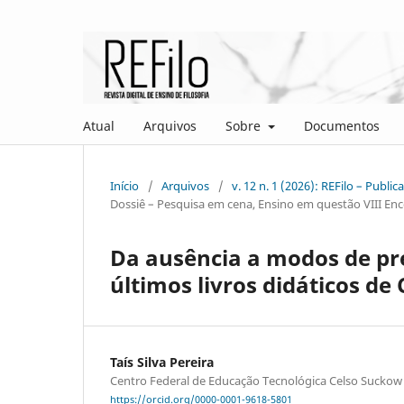
Atual
Arquivos
Sobre
Documentos
Início
/
Arquivos
/
v. 12 n. 1 (2026): REFilo – Publi
Dossiê – Pesquisa em cena, Ensino em questão VIII Enco
Da ausência a modos de pr
últimos livros didáticos de 
Taís Silva Pereira
Centro Federal de Educação Tecnológica Celso Suckow
https://orcid.org/0000-0001-9618-5801