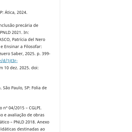
P: Ática, 2024.
inclusão precária de
 PNLD 2021. In:
SCO, Patrícia del Nero
e Ensinar a Filosofar:
uero Saber, 2025. p. 399-
e/d/1jt3r-
m 10 dez. 2025. doi:
 São Paulo, SP: Folia de
 nº 04/2015 – CGLPI.
ão e avaliação de obras
dático – PNLD 2018. Anexo
 didáticas destinadas ao