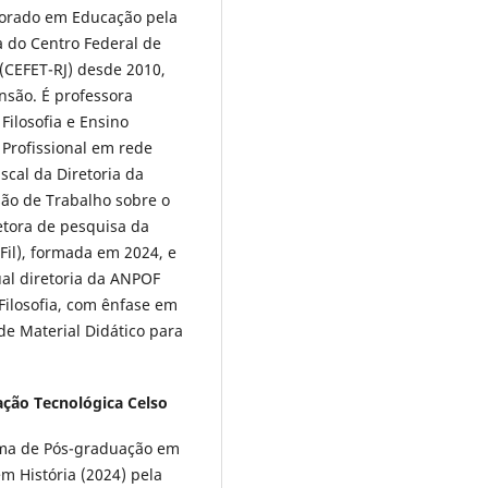
utorado em Educação pela
a do Centro Federal de
(CEFET-RJ) desde 2010,
nsão. É professora
ilosofia e Ensino
Profissional em rede
scal da Diretoria da
ão de Trabalho sobre o
etora de pesquisa da
EFil), formada em 2024, e
ual diretoria da ANPOF
Filosofia, com ênfase em
 de Material Didático para
ação Tecnológica Celso
rama de Pós-graduação em
em História (2024) pela