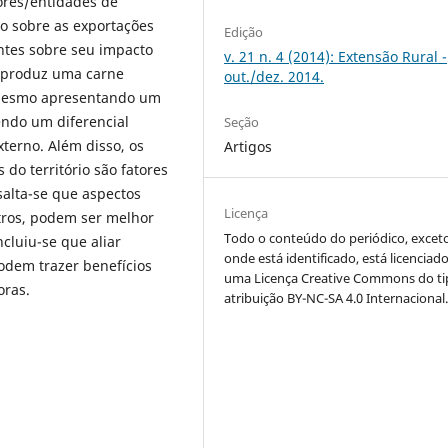
res/entidades de
to sobre as exportações
Edição
ntes sobre seu impacto
v. 21 n. 4 (2014): Extensão Rural -
ul produz uma carne
out./dez. 2014.
 mesmo apresentando um
endo um diferencial
Seção
terno. Além disso, os
Artigos
 do território são fatores
salta-se que aspectos
Licença
tros, podem ser melhor
Todo o conteúdo do periódico, excet
cluiu-se que aliar
onde está identificado, está licenciad
podem trazer benefícios
uma Licença Creative Commons do ti
toras.
atribuição BY-NC-SA 4.0 Internacional