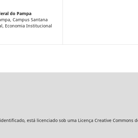
deral do Pampa
 Pampa, Campus Santana
l, Economia Institucional
identificado, está licenciado sob uma Licença Creative Commons do