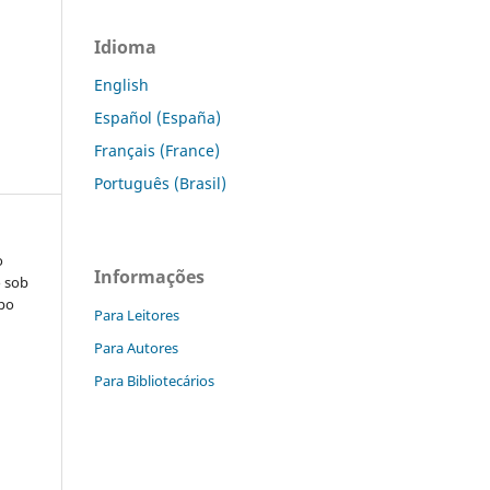
Idioma
English
Español (España)
Français (France)
Português (Brasil)
o
Informações
o sob
po
Para Leitores
.
Para Autores
Para Bibliotecários