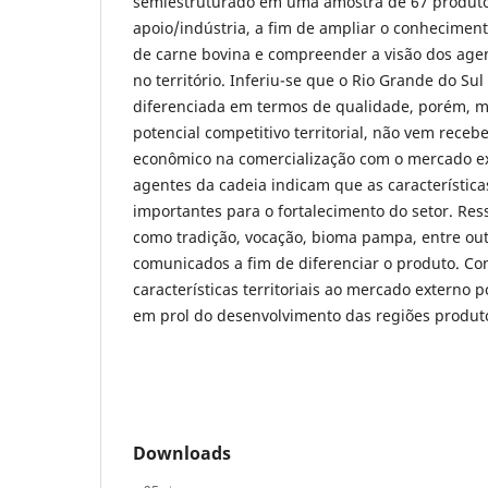
semiestruturado em uma amostra de 67 produto
apoio/indústria, a fim de ampliar o conhecimen
de carne bovina e compreender a visão dos age
no território. Inferiu-se que o Rio Grande do S
diferenciada em termos de qualidade, porém,
potencial competitivo territorial, não vem receb
econômico na comercialização com o mercado ex
agentes da cadeia indicam que as características
importantes para o fortalecimento do setor. Res
como tradição, vocação, bioma pampa, entre ou
comunicados a fim de diferenciar o produto. Con
características territoriais ao mercado externo 
em prol do desenvolvimento das regiões produ
Downloads