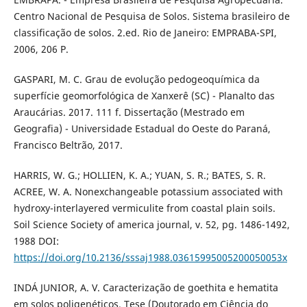
Centro Nacional de Pesquisa de Solos. Sistema brasileiro de
classificação de solos. 2.ed. Rio de Janeiro: EMPRABA-SPI,
2006, 206 P.
GASPARI, M. C. Grau de evolução pedogeoquímica da
superfície geomorfológica de Xanxerê (SC) - Planalto das
Araucárias. 2017. 111 f. Dissertação (Mestrado em
Geografia) - Universidade Estadual do Oeste do Paraná,
Francisco Beltrão, 2017.
HARRIS, W. G.; HOLLIEN, K. A.; YUAN, S. R.; BATES, S. R.
ACREE, W. A. Nonexchangeable potassium associated with
hydroxy-interlayered vermiculite from coastal plain soils.
Soil Science Society of america journal, v. 52, pg. 1486-1492,
1988 DOI:
https://doi.org/10.2136/sssaj1988.03615995005200050053x
INDÁ JUNIOR, A. V. Caracterização de goethita e hematita
em solos poligenéticos. Tese (Doutorado em Ciência do