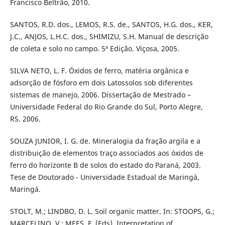
Francisco Beltrão, 2010.
SANTOS, R.D. dos., LEMOS, R.S. de., SANTOS, H.G. dos., KER,
J.C., ANJOS, L.H.C. dos., SHIMIZU, S.H. Manual de descrição
de coleta e solo no campo. 5ª Edição. Viçosa, 2005.
SILVA NETO, L. F. Óxidos de ferro, matéria orgânica e
adsorção de fósforo em dois Latossolos sob diferentes
sistemas de manejo, 2006. Dissertação de Mestrado –
Universidade Federal do Rio Grande do Sul, Porto Alegre,
RS. 2006.
SOUZA JUNIOR, I. G. de. Mineralogia da fração argila e a
distribuição de elementos traço associados aos óxidos de
ferro do horizonte B de solos do estado do Paraná, 2003.
Tese de Doutorado - Universidade Estadual de Maringá,
Maringá.
STOLT, M.; LINDBO, D. L. Soil organic matter. In: STOOPS, G.;
MARCELINO, V.; MEES, F. (Eds). Interpretation of