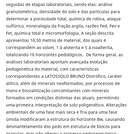
seguidas de etapas laboratoriais, sendo elas: análise
granulométrica, densidade do solo e das partículas para
determinar a porosidade total, química de rotina, ataque
sulfúrico, mineralogia da fração argila, razões Fed, Feo e
Fet, química total e micromorfologia. A seção descrita
apresentou 10,50 metros de material, dos quais 4
correspondem ao
solum
, 1 à aloterita e 5 à isoalterita,
totalizando 10 horizontes pedológicos. De forma geral, as
análises laboratoriais apontam avançada evolução
pedogenética do material, com características
correspondentes a LATOSSOLO BRUNO Distrófico, caráter
alítico, além de minerais neoformados, por processos de
mono e bissialitização concomitantes com minerais
formados em condições distintas das atuais, permitindo
uma primeira interpretação de solo poligenético. Alterações
ambientais de uma fase mais seca e fria para uma fase
úmida modificaram a estrutura do horizonte Bw, causando
desmantelamento dos peds em estrutura de blocos para
granular, mas não alterou o processo pedogeoquímico.