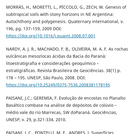
MORRÁS, H., MORETTI, L., PÍCCOLO, G., ZECH, W. Genesis of
subtropical soils with stony horizons in NE Argentina:
Autochthony and polygenesis. Quaternary international, v.
196, pg. 137–159, 2009 DOI:
https://doi.org/10.1016/j.quaint.2008.07.001
NARDY, A. J. R., MACHADO, F. B., OLIVEIRA, M. A. F. As rochas
vulcânicas mesozíocas ácidas da Bacia do Paraná:
litoestratigrafia e considerações geoquímico –
estratigráficas. Revista Brasileira de Geociências. 38(1) p.
178 – 195. UNESP, São Paulo, 2008. DOI:
https://doi.org/10.25249/0375-7536.2008381178195
PAISANI, J.C.; GEREMIA, F. Evolução de encostas no Planalto
Basáltico combase na análise de depósitos de colúvio –
médio vale do rio Marrecas, SW doParaná. Geociências,
UNESP, v. 29, p.321-334, 2010.
PAISANI, J. C., PONTELLI, M. E., ANDRES, J. Superfícies