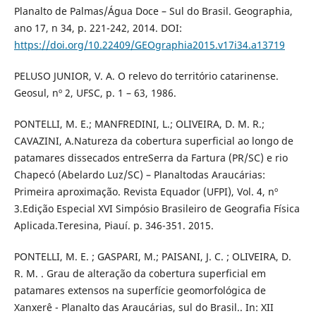
Planalto de Palmas/Água Doce – Sul do Brasil. Geographia,
ano 17, n 34, p. 221-242, 2014. DOI:
https://doi.org/10.22409/GEOgraphia2015.v17i34.a13719
PELUSO JUNIOR, V. A. O relevo do território catarinense.
Geosul, nº 2, UFSC, p. 1 – 63, 1986.
PONTELLI, M. E.; MANFREDINI, L.; OLIVEIRA, D. M. R.;
CAVAZINI, A.Natureza da cobertura superficial ao longo de
patamares dissecados entreSerra da Fartura (PR/SC) e rio
Chapecó (Abelardo Luz/SC) – Planaltodas Araucárias:
Primeira aproximação. Revista Equador (UFPI), Vol. 4, nº
3.Edição Especial XVI Simpósio Brasileiro de Geografia Física
Aplicada.Teresina, Piauí. p. 346-351. 2015.
PONTELLI, M. E. ; GASPARI, M.; PAISANI, J. C. ; OLIVEIRA, D.
R. M. . Grau de alteração da cobertura superficial em
patamares extensos na superfície geomorfológica de
Xanxerê - Planalto das Araucárias, sul do Brasil.. In: XII