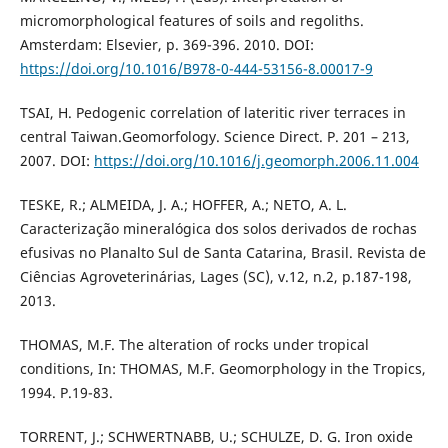
micromorphological features of soils and regoliths.
Amsterdam: Elsevier, p. 369-396. 2010. DOI:
https://doi.org/10.1016/B978-0-444-53156-8.00017-9
TSAI, H. Pedogenic correlation of lateritic river terraces in
central Taiwan.Geomorfology. Science Direct. P. 201 – 213,
2007. DOI:
https://doi.org/10.1016/j.geomorph.2006.11.004
TESKE, R.; ALMEIDA, J. A.; HOFFER, A.; NETO, A. L.
Caracterização mineralógica dos solos derivados de rochas
efusivas no Planalto Sul de Santa Catarina, Brasil. Revista de
Ciências Agroveterinárias, Lages (SC), v.12, n.2, p.187-198,
2013.
THOMAS, M.F. The alteration of rocks under tropical
conditions, In: THOMAS, M.F. Geomorphology in the Tropics,
1994. P.19-83.
TORRENT, J.; SCHWERTNABB, U.; SCHULZE, D. G. Iron oxide