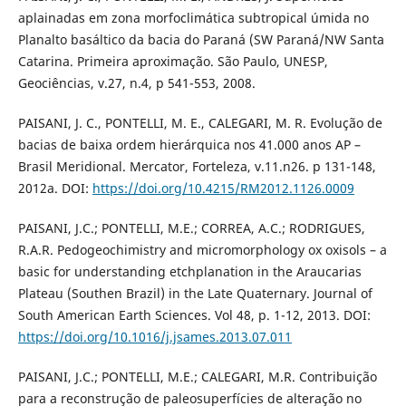
aplainadas em zona morfoclimática subtropical úmida no
Planalto basáltico da bacia do Paraná (SW Paraná/NW Santa
Catarina. Primeira aproximação. São Paulo, UNESP,
Geociências, v.27, n.4, p 541-553, 2008.
PAISANI, J. C., PONTELLI, M. E., CALEGARI, M. R. Evolução de
bacias de baixa ordem hierárquica nos 41.000 anos AP –
Brasil Meridional. Mercator, Forteleza, v.11.n26. p 131-148,
2012a. DOI:
https://doi.org/10.4215/RM2012.1126.0009
PAISANI, J.C.; PONTELLI, M.E.; CORREA, A.C.; RODRIGUES,
R.A.R. Pedogeochimistry and micromorphology ox oxisols – a
basic for understanding etchplanation in the Araucarias
Plateau (Southen Brazil) in the Late Quaternary. Journal of
South American Earth Sciences. Vol 48, p. 1-12, 2013. DOI:
https://doi.org/10.1016/j.jsames.2013.07.011
PAISANI, J.C.; PONTELLI, M.E.; CALEGARI, M.R. Contribuição
para a reconstrução de paleosuperfícies de alteração no