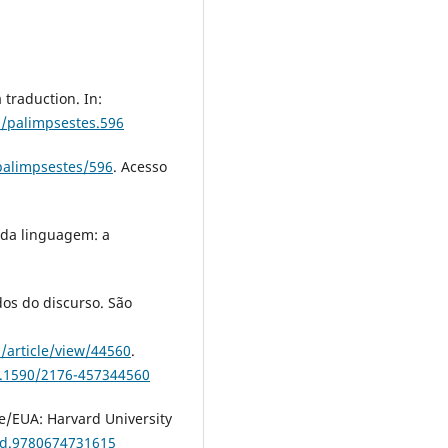
traduction. In:
0/palimpsestes.596
/palimpsestes/596
. Acesso
a da linguagem: a
dos do discurso. São
/article/view/44560
.
0.1590/2176-457344560
e/EUA: Harvard University
ard.9780674731615