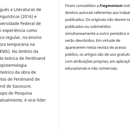
Ficam concedidos a
Fragmentum
tod
guês e Literaturas de
direitos autorais referentes aos traba
nguísticos (2016) e
publicados. Os originais não devem te
iversidade Federal de
publicados ou submetidos
i experiência como
simultaneamente a outro periódico e
co regular, no ensino
serão devolvidos. Em virtude de
sora temporária na
aparecerem nesta revista de acesso
UEMS). No âmbito da
público, os artigos são de uso gratuit
ão teórica de Ferdinand
com atribuições próprias, em aplicaç
 epistemologia
educacionais e não comerciais.
teórico da obra de
itos de Ferdinand de
and de Saussure.
rupo de Pesquisa
atualmente, é vice-líder