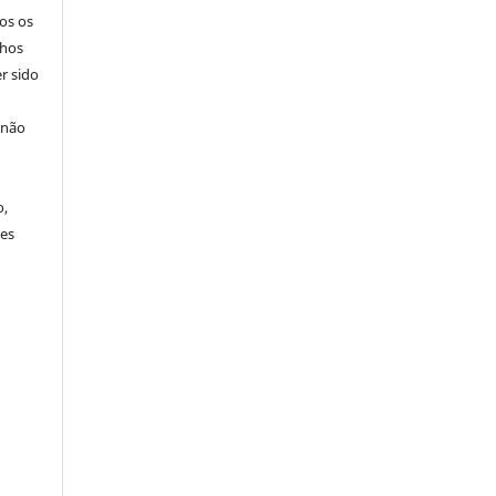
os os
lhos
r sido
 não
o,
ões