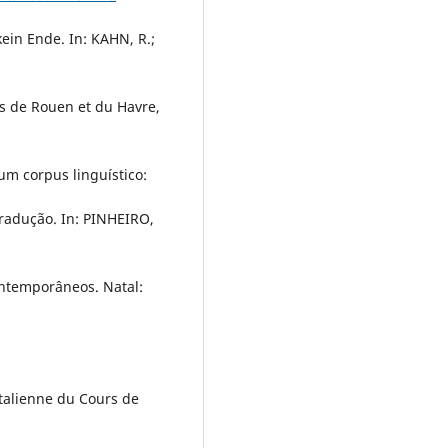
kein Ende. In: KAHN, R.;
és de Rouen et du Havre,
um corpus linguístico:
radução. In: PINHEIRO,
ontemporâneos. Natal:
italienne du Cours de