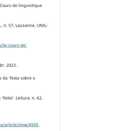
 Cours de linguistique
SL. n. 57, Lausanne, UNIL-
s/le-cours-de-
br. 2023.
s da ‘Nota sobre o
‘Nota’. Leitura. n. 62,
ra/article/view/4505
.