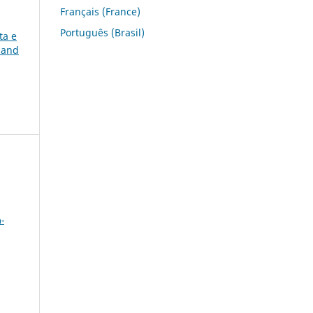
Français (France)
Português (Brasil)
ta e
nand
a
-