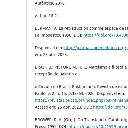
Autêntica, 2018.
v. 1, p. 16-21.
BERMAN, A. La retraduction comme espace de la 
Palimpsestes. 1990. DOI:
https://doi.org/10.400
Disponível em:
http://journals.openedition.org
em: 25 abr. 2023.
BRAIT, B.; PISTORI, M. H. C. Marxismo e filosofi
recepção de Bakhtin e
o Círculo no Brasil. Bakhtiniana. Revista de estu
Paulo, v. 2, n. 15, p.33–63, 2020. Disponível em:
https://revistas.pucsp.br/index.php/bakhtiniana
Acesso em: 25 abr. 2023. DOI:
https://doi.org/1
BROWER, R. A. (Org.). On Translation. Cambridg
Press, 1959. DOI:
https://doi.org/10.4159/harv