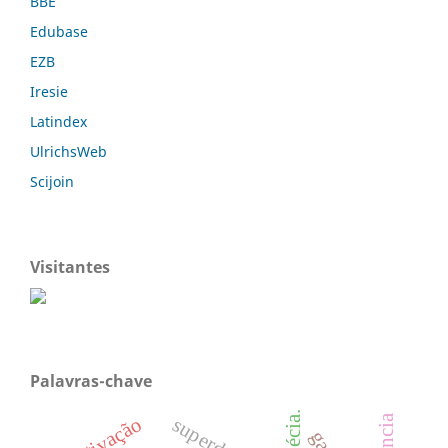
BBE
Edubase
EZB
Iresie
Latindex
UlrichsWeb
Scijoin
Visitantes
Palavras-chave
motivação