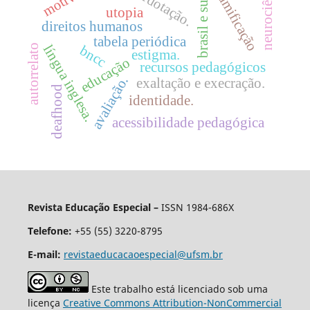
brasil e suécia.
neurociência
superdotação.
gamificação
utopia
direitos humanos
tabela periódica
autorrelato
língua inglesa.
bncc
estigma.
educação
recursos pedagógicos
avaliação.
exaltação e execração.
deafhood
identidade.
acessibilidade pedagógica
Revista Educação Especial –
ISSN 1984-686X
Telefone:
+55 (55) 3220-8795
E-mail:
revistaeducacaoespecial@ufsm.br
Este trabalho está licenciado sob uma
licença
Creative Commons Attribution-NonCommercial