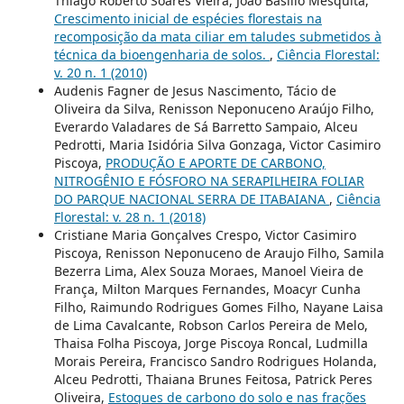
Thiago Roberto Soares Vieira, João Basílio Mesquita,
Crescimento inicial de espécies florestais na
recomposição da mata ciliar em taludes submetidos à
técnica da bioengenharia de solos.
,
Ciência Florestal:
v. 20 n. 1 (2010)
Audenis Fagner de Jesus Nascimento, Tácio de
Oliveira da Silva, Renisson Neponuceno Araújo Filho,
Everardo Valadares de Sá Barretto Sampaio, Alceu
Pedrotti, Maria Isidória Silva Gonzaga, Victor Casimiro
Piscoya,
PRODUÇÃO E APORTE DE CARBONO,
NITROGÊNIO E FÓSFORO NA SERAPILHEIRA FOLIAR
DO PARQUE NACIONAL SERRA DE ITABAIANA
,
Ciência
Florestal: v. 28 n. 1 (2018)
Cristiane Maria Gonçalves Crespo, Victor Casimiro
Piscoya, Renisson Neponuceno de Araujo Filho, Samila
Bezerra Lima, Alex Souza Moraes, Manoel Vieira de
França, Milton Marques Fernandes, Moacyr Cunha
Filho, Raimundo Rodrigues Gomes Filho, Nayane Laisa
de Lima Cavalcante, Robson Carlos Pereira de Melo,
Thaisa Folha Piscoya, Jorge Piscoya Roncal, Ludmilla
Morais Pereira, Francisco Sandro Rodrigues Holanda,
Alceu Pedrotti, Thaiana Brunes Feitosa, Patrick Peres
Oliveira,
Estoques de carbono do solo e nas frações