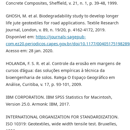
Concrete Composites, Sheffield, v. 21, n. 1, p. 39-48, 1999.
GHOSH, M. et al. Biodegradability study to develop longer
life jute geotextiles for road applications. Textile Research
Journal, London, v. 89, n. 19/20, p. 4162-4172, 2019.
Disponível em:
https://journals-sagepub-
com.ez20.periodicos.capes.gov.br/doi/10.1177/00405175198289
Acesso em: 28 jan. 2020.
HOLANDA, F. S. R. et al. Controle da erosão em margens de
cursos d’água: das soluções empíricas à técnica da
bioengenharia de solos. Ra’ega O Espaço Geográfico em
Análise, Curitiba, v. 17, p. 93-101, 2009.
IBM CORPORATION. IBM SPSS Statistics for Macintosh,
Version 25.0. Armonk: IBM, 2017.
INTERNATIONAL ORGANIZATION FOR STANDARDIZATION.
ISO 10319: Geotextiles, wide width tensile test. Bruxelles,