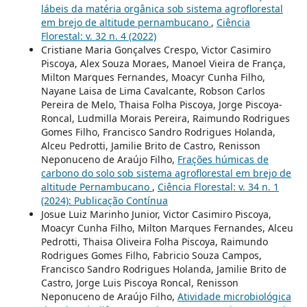
lábeis da matéria orgânica sob sistema agroflorestal
em brejo de altitude pernambucano
,
Ciência
Florestal: v. 32 n. 4 (2022)
Cristiane Maria Gonçalves Crespo, Victor Casimiro
Piscoya, Alex Souza Moraes, Manoel Vieira de França,
Milton Marques Fernandes, Moacyr Cunha Filho,
Nayane Laisa de Lima Cavalcante, Robson Carlos
Pereira de Melo, Thaisa Folha Piscoya, Jorge Piscoya-
Roncal, Ludmilla Morais Pereira, Raimundo Rodrigues
Gomes Filho, Francisco Sandro Rodrigues Holanda,
Alceu Pedrotti, Jamilie Brito de Castro, Renisson
Neponuceno de Araújo Filho,
Frações húmicas de
carbono do solo sob sistema agroflorestal em brejo de
altitude Pernambucano
,
Ciência Florestal: v. 34 n. 1
(2024): Publicação Contínua
Josue Luiz Marinho Junior, Victor Casimiro Piscoya,
Moacyr Cunha Filho, Milton Marques Fernandes, Alceu
Pedrotti, Thaisa Oliveira Folha Piscoya, Raimundo
Rodrigues Gomes Filho, Fabricio Souza Campos,
Francisco Sandro Rodrigues Holanda, Jamilie Brito de
Castro, Jorge Luis Piscoya Roncal, Renisson
Neponuceno de Araújo Filho,
Atividade microbiológica