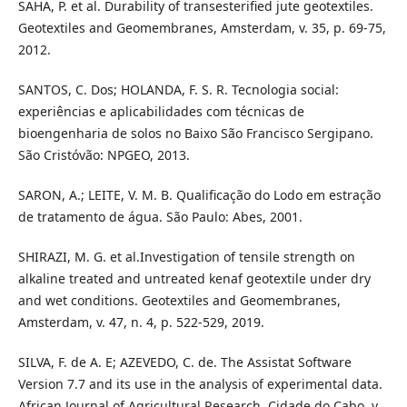
SAHA, P. et al. Durability of transesterified jute geotextiles.
Geotextiles and Geomembranes, Amsterdam, v. 35, p. 69-75,
2012.
SANTOS, C. Dos; HOLANDA, F. S. R. Tecnologia social:
experiências e aplicabilidades com técnicas de
bioengenharia de solos no Baixo São Francisco Sergipano.
São Cristóvão: NPGEO, 2013.
SARON, A.; LEITE, V. M. B. Qualificação do Lodo em estração
de tratamento de água. São Paulo: Abes, 2001.
SHIRAZI, M. G. et al.Investigation of tensile strength on
alkaline treated and untreated kenaf geotextile under dry
and wet conditions. Geotextiles and Geomembranes,
Amsterdam, v. 47, n. 4, p. 522-529, 2019.
SILVA, F. de A. E; AZEVEDO, C. de. The Assistat Software
Version 7.7 and its use in the analysis of experimental data.
African Journal of Agricultural Research, Cidade do Cabo, v.