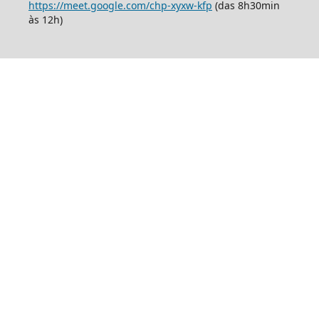
https://meet.google.com/chp-xyxw-kfp
(das 8h30min
às 12h)