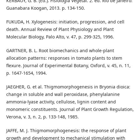
KERBAUY, G. B. (Ed.). Fisiologia Vegetal. 2. ed. Rio de Janeiro:
Guanabara Koogan, 2013. p. 134-150.
FUKUDA, H. Xylogenesis: initiation, progression, and cell
death. Annual Review of Plant Physiology and Plant
Molecular Biology, Palo Alto, v. 47, p. 299-325, 1996.
GARTNER, B. L. Root biomechanics and whole-plant
allocation patterns: responses in tomato plants to stem
flexure. Journal of Experimental Botany, Oxford, v. 45, n. 11,
p. 1647-1654, 1994.
JAEGHER, G. et al. Thigmomorphogenesis in Bryonia dioica:
change in soluble and wall peroxidase, phenylalanine
ammonia-lyase activity, cellulose, lignin content and
monomeric constituents. Journal of Plant Growth Regulation,
Verona, v. 3, n. 2, p. 133-148, 1985.
JAFFE, M. J. Thigmomorphogenesis: the response of plant
growth and development to mechanical stimulation with