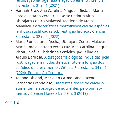
fertilização nitrogenada e ação do etileno
,
Ciência
Florestal: v. 31 n. 1 (2021)
Hannah Braz, Ana Carolina Pinguelli Ristau, Maria
Soraia Fortado Vera Cruz, Deise Cadorin Vitto,
Ubirajara Contro Malavasi, Marlene de Matos
Malavasi,
Características morfofisiolóficas de espécies
lenhosas rustificadas sob restrição hídrica
,
Ciência
Florestal: v. 32 n. 4 (2022)
Maria Eunice Lima Rocha, Ubirajara Contro Malavasi,
Maria Soraia Fortado Vera-Cruz, Ana Carolina Pinguelli
Ristau, Noélle Khristinne Cordeiro, Jaqueline de
Araújo Barbosa,
Alterações fisiológicas induzidas pela
rustificação em mudas de eucalipto em função dos
estádios de crescimento
,
Ciência Florestal: v. 34 n. 1
(2024): Publicação Contínua
Tatiane Ohland, Maria do Carmo Lana, Jucenei
Fernando Frandoloso,
Diferentes doses de calcário
aumentam a absorção de nutrientes pelo pinhão-
manso
,
Ciência Florestal: v. 29 n. 3 (2019)
<<
<
1
2