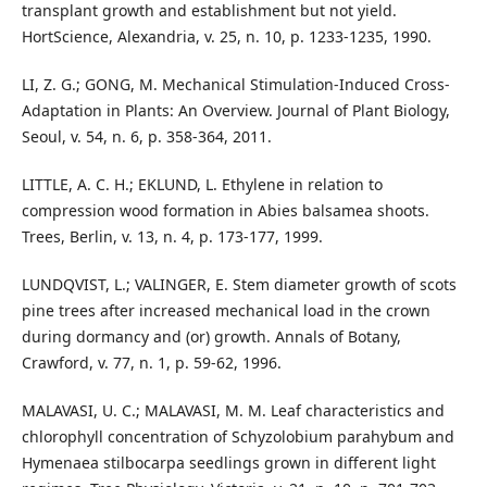
transplant growth and establishment but not yield.
HortScience, Alexandria, v. 25, n. 10, p. 1233-1235, 1990.
LI, Z. G.; GONG, M. Mechanical Stimulation-Induced Cross-
Adaptation in Plants: An Overview. Journal of Plant Biology,
Seoul, v. 54, n. 6, p. 358-364, 2011.
LITTLE, A. C. H.; EKLUND, L. Ethylene in relation to
compression wood formation in Abies balsamea shoots.
Trees, Berlin, v. 13, n. 4, p. 173-177, 1999.
LUNDQVIST, L.; VALINGER, E. Stem diameter growth of scots
pine trees after increased mechanical load in the crown
during dormancy and (or) growth. Annals of Botany,
Crawford, v. 77, n. 1, p. 59-62, 1996.
MALAVASI, U. C.; MALAVASI, M. M. Leaf characteristics and
chlorophyll concentration of Schyzolobium parahybum and
Hymenaea stilbocarpa seedlings grown in different light