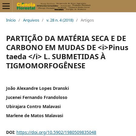
Início
/
Arquivos
/
v. 28 n. 4 (2018)
/
Artigos
PARTIÇÃO DA MATÉRIA SECA E DE
CARBONO EM MUDAS DE <i>Pinus
taeda </i> L. SUBMETIDAS À
TIGMOMORFOGÊNESE
João Alexandre Lopes Dranski
Jucenei Fernando Frandoloso
Ubirajara Contro Malavasi
Marlene de Matos Malavasi
DOI:
https://doi.org/10.5902/1980509835048