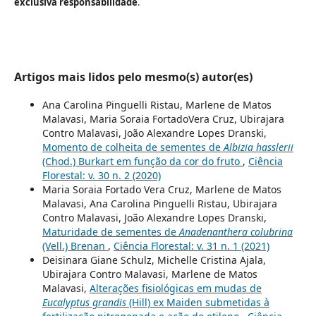
exclusiva responsabilidade
.
Artigos mais lidos pelo mesmo(s) autor(es)
Ana Carolina Pinguelli Ristau, Marlene de Matos
Malavasi, Maria Soraia FortadoVera Cruz, Ubirajara
Contro Malavasi, João Alexandre Lopes Dranski,
Momento de colheita de sementes de
Albizia hasslerii
(Chod.) Burkart em função da cor do fruto
,
Ciência
Florestal: v. 30 n. 2 (2020)
Maria Soraia Fortado Vera Cruz, Marlene de Matos
Malavasi, Ana Carolina Pinguelli Ristau, Ubirajara
Contro Malavasi, João Alexandre Lopes Dranski,
Maturidade de sementes de
Anadenanthera colubrina
(Vell.) Brenan
,
Ciência Florestal: v. 31 n. 1 (2021)
Deisinara Giane Schulz, Michelle Cristina Ajala,
Ubirajara Contro Malavasi, Marlene de Matos
Malavasi,
Alterações fisiológicas em mudas de
Eucalyptus grandis
(Hill) ex Maiden submetidas à