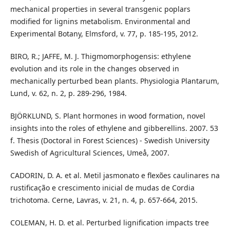
mechanical properties in several transgenic poplars
modified for lignins metabolism. Environmental and
Experimental Botany, Elmsford, v. 77, p. 185-195, 2012.
BIRO, R.; JAFFE, M. J. Thigmomorphogensis: ethylene
evolution and its role in the changes observed in
mechanically perturbed bean plants. Physiologia Plantarum,
Lund, v. 62, n. 2, p. 289-296, 1984.
BJÖRKLUND, S. Plant hormones in wood formation, novel
insights into the roles of ethylene and gibberellins. 2007. 53
f. Thesis (Doctoral in Forest Sciences) - Swedish University
Swedish of Agricultural Sciences, Umeå, 2007.
CADORIN, D. A. et al. Metil jasmonato e flexões caulinares na
rustificação e crescimento inicial de mudas de Cordia
trichotoma. Cerne, Lavras, v. 21, n. 4, p. 657-664, 2015.
COLEMAN, H. D. et al. Perturbed lignification impacts tree