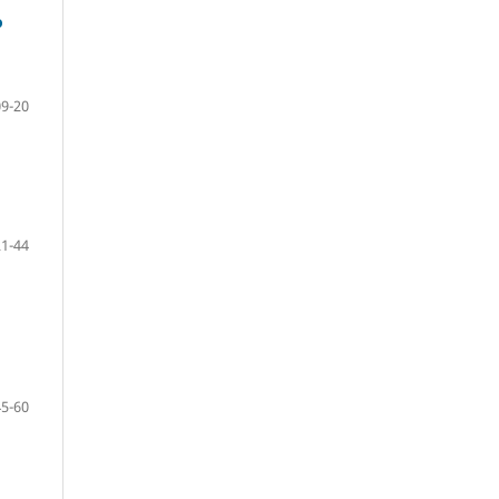
o
09-20
21-44
45-60