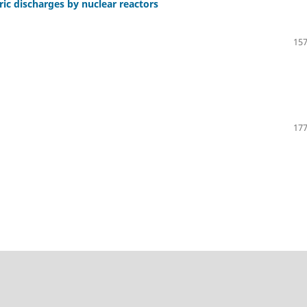
ric discharges by nuclear reactors
157
177