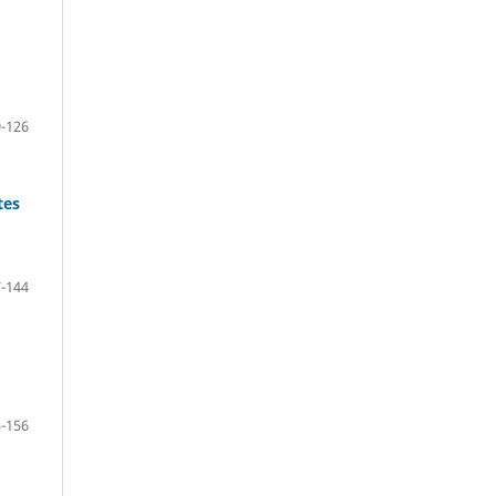
-126
tes
-144
-156