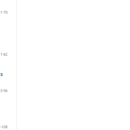
61-70
71-82
ES
83-96
-108