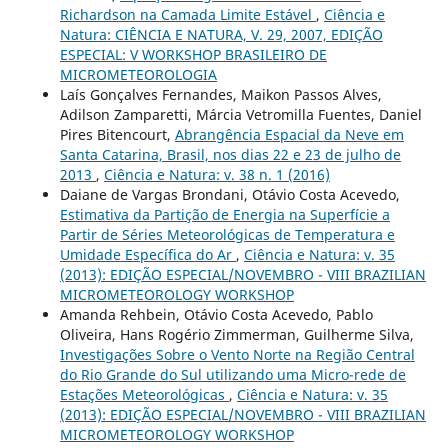
Richardson na Camada Limite Estável
,
Ciência e
Natura: CIÊNCIA E NATURA, V. 29, 2007, EDIÇÃO
ESPECIAL: V WORKSHOP BRASILEIRO DE
MICROMETEOROLOGIA
Laís Gonçalves Fernandes, Maikon Passos Alves,
Adilson Zamparetti, Márcia Vetromilla Fuentes, Daniel
Pires Bitencourt,
Abrangência Espacial da Neve em
Santa Catarina, Brasil, nos dias 22 e 23 de julho de
2013
,
Ciência e Natura: v. 38 n. 1 (2016)
Daiane de Vargas Brondani, Otávio Costa Acevedo,
Estimativa da Partição de Energia na Superfície a
Partir de Séries Meteorológicas de Temperatura e
Umidade Específica do Ar
,
Ciência e Natura: v. 35
(2013): EDIÇÃO ESPECIAL/NOVEMBRO - VIII BRAZILIAN
MICROMETEOROLOGY WORKSHOP
Amanda Rehbein, Otávio Costa Acevedo, Pablo
Oliveira, Hans Rogério Zimmerman, Guilherme Silva,
Investigações Sobre o Vento Norte na Região Central
do Rio Grande do Sul utilizando uma Micro-rede de
Estações Meteorológicas
,
Ciência e Natura: v. 35
(2013): EDIÇÃO ESPECIAL/NOVEMBRO - VIII BRAZILIAN
MICROMETEOROLOGY WORKSHOP