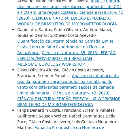
Acevedo, Pablo Eli Soares de Oliveira,
Análise noturna
dos mecanismos que controlam os gradientes de CO2
e H2O em uma região costeira
,
Ciência e Natura: v. 42
(2020): CIÊNCIA E NATURA: EDIÇÃO ESPECIAL: XI
WORKSHOP BRASILEIRO DE MICROMETEOROLOGIA
Daniel dos Santos, Pablo Oliveira, Antônio Manzi,
Giuliano Demarco, Otávio Costa Acevedo,
Quantificação da Intermitência na Camada Limite
Estável em um Sítio Experimental na Floresta
Amazônica
,
Ciência e Natura: v. 35 (2013): EDIÇÃO
ESPECIAL/NOVEMBRO - VIII BRAZILIAN
MICROMETEOROLOGY WORKSHOP
Eliseu Oliveira Afonso, Otávio Costa Acevedo,
Franciano Scremin Puhales,
Análise da influência do
uso da parametrização cúmulus na simulação do
vento com diferentes parametrizações de camada
limite planetária
,
Ciência e Natura: v. 42 (2020):
CIÊNCIA E NATURA: EDIÇÃO ESPECIAL: XI WORKSHOP
BRASILEIRO DE MICROMETEOROLOGIA
Felipe Denardin Costa, Franciano Scremin Puhales,
Guilherme Sausen Welter, Rafael Domingues Della
Pace, Otávio Costa Acevedo, Luís Gustavo Nogueira
Martins,
Equação Prognóstica do Número de