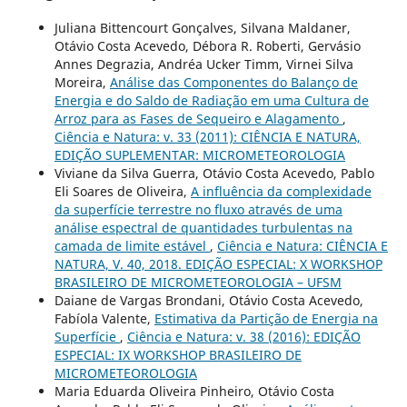
Juliana Bittencourt Gonçalves, Silvana Maldaner,
Otávio Costa Acevedo, Débora R. Roberti, Gervásio
Annes Degrazia, Andréa Ucker Timm, Virnei Silva
Moreira,
Análise das Componentes do Balanço de
Energia e do Saldo de Radiação em uma Cultura de
Arroz para as Fases de Sequeiro e Alagamento
,
Ciência e Natura: v. 33 (2011): CIÊNCIA E NATURA,
EDIÇÃO SUPLEMENTAR: MICROMETEOROLOGIA
Viviane da Silva Guerra, Otávio Costa Acevedo, Pablo
Eli Soares de Oliveira,
A influência da complexidade
da superfície terrestre no fluxo através de uma
análise espectral de quantidades turbulentas na
camada de limite estável
,
Ciência e Natura: CIÊNCIA E
NATURA, V. 40, 2018. EDIÇÃO ESPECIAL: X WORKSHOP
BRASILEIRO DE MICROMETEOROLOGIA – UFSM
Daiane de Vargas Brondani, Otávio Costa Acevedo,
Fabíola Valente,
Estimativa da Partição de Energia na
Superfície
,
Ciência e Natura: v. 38 (2016): EDIÇÃO
ESPECIAL: IX WORKSHOP BRASILEIRO DE
MICROMETEOROLOGIA
Maria Eduarda Oliveira Pinheiro, Otávio Costa