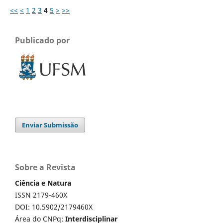
<<
<
1
2
3
4
5
>
>>
Publicado por
Enviar Submissão
Sobre a Revista
Ciência e Natura
ISSN 2179-460X
DOI: 10.5902/2179460X
Área do CNPq:
Interdisciplinar