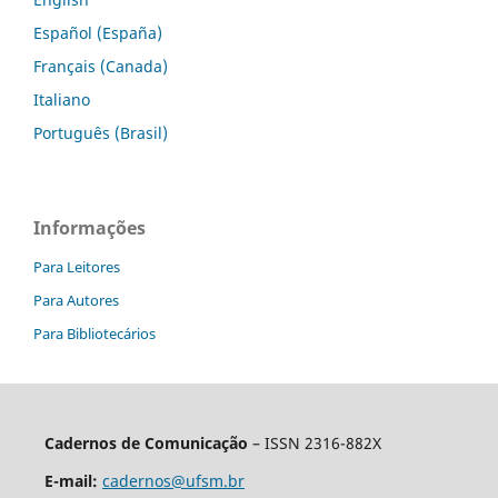
Español (España)
Français (Canada)
Italiano
Português (Brasil)
Informações
Para Leitores
Para Autores
Para Bibliotecários
Cadernos de Comunicação
– ISSN 2316-882X
E-mail:
cadernos@ufsm.br