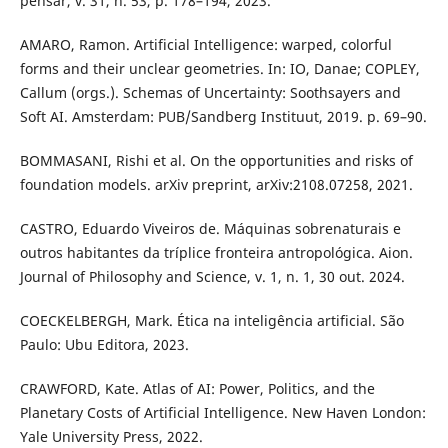
pensar, v. 31, n. 53, p. 178–194, 2023.
AMARO, Ramon. Artificial Intelligence: warped, colorful
forms and their unclear geometries. In: IO, Danae; COPLEY,
Callum (orgs.). Schemas of Uncertainty: Soothsayers and
Soft AI. Amsterdam: PUB/Sandberg Instituut, 2019. p. 69–90.
BOMMASANI, Rishi et al. On the opportunities and risks of
foundation models. arXiv preprint, arXiv:2108.07258, 2021.
CASTRO, Eduardo Viveiros de. Máquinas sobrenaturais e
outros habitantes da tríplice fronteira antropológica. Aion.
Journal of Philosophy and Science, v. 1, n. 1, 30 out. 2024.
COECKELBERGH, Mark. Ética na inteligência artificial. São
Paulo: Ubu Editora, 2023.
CRAWFORD, Kate. Atlas of AI: Power, Politics, and the
Planetary Costs of Artificial Intelligence. New Haven London:
Yale University Press, 2022.