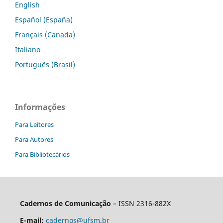
English
Español (España)
Français (Canada)
Italiano
Português (Brasil)
Informações
Para Leitores
Para Autores
Para Bibliotecários
Cadernos de Comunicação
– ISSN 2316-882X
E-mail:
cadernos@ufsm.br