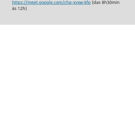
https://meet.google.com/chp-xyxw-kfp
(das 8h30min
às 12h)