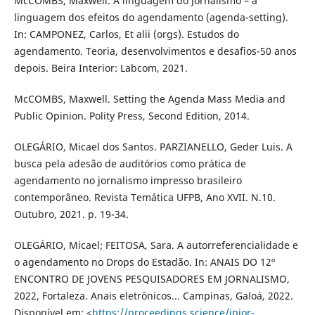
McCOMBS, Maxwell. A linguagem do jornalismo – a
linguagem dos efeitos do agendamento (agenda-setting).
In: CAMPONEZ, Carlos, Et alii (orgs). Estudos do
agendamento. Teoria, desenvolvimentos e desafios-50 anos
depois. Beira Interior: Labcom, 2021.
McCOMBS, Maxwell. Setting the Agenda Mass Media and
Public Opinion. Polity Press, Second Edition, 2014.
OLEGÁRIO, Micael dos Santos. PARZIANELLO, Geder Luis. A
busca pela adesão de auditórios como prática de
agendamento no jornalismo impresso brasileiro
contemporâneo. Revista Temática UFPB, Ano XVII. N.10.
Outubro, 2021. p. 19-34.
OLEGÁRIO, Micael; FEITOSA, Sara. A autorreferencialidade e
o agendamento no Drops do Estadão. In: ANAIS DO 12º
ENCONTRO DE JOVENS PESQUISADORES EM JORNALISMO,
2022, Fortaleza. Anais eletrônicos... Campinas, Galoá, 2022.
Disponível em: <
https://proceedings.science/jpjor-