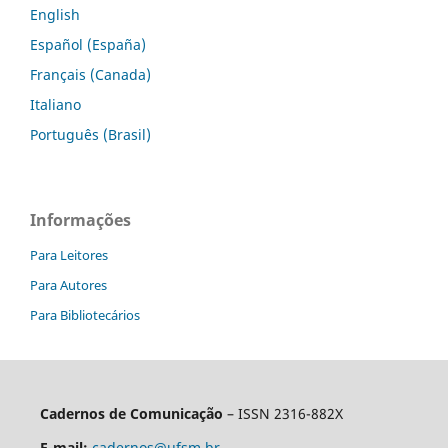
English
Español (España)
Français (Canada)
Italiano
Português (Brasil)
Informações
Para Leitores
Para Autores
Para Bibliotecários
Cadernos de Comunicação
– ISSN 2316-882X
E-mail:
cadernos@ufsm.br