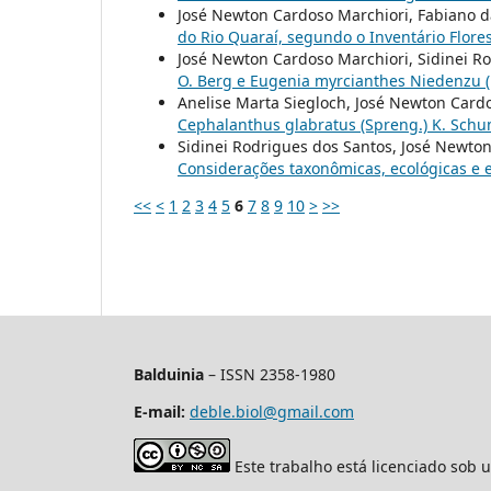
José Newton Cardoso Marchiori, Fabiano da
do Rio Quaraí, segundo o Inventário Flore
José Newton Cardoso Marchiori, Sidinei R
O. Berg e Eugenia myrcianthes Niedenzu 
Anelise Marta Siegloch, José Newton Cardo
Cephalanthus glabratus (Spreng.) K. Schu
Sidinei Rodrigues dos Santos, José Newto
Considerações taxonômicas, ecológicas e 
<<
<
1
2
3
4
5
6
7
8
9
10
>
>>
Balduinia
– ISSN 2358-1980
E-mail:
deble.biol@gmail.com
Este trabalho está licenciado sob 