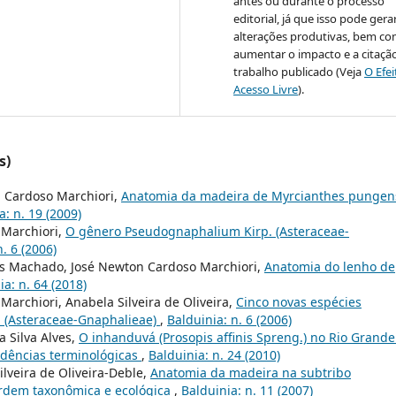
antes ou durante o processo
editorial, já que isso pode gera
alterações produtivas, bem c
aumentar o impacto e a citaçã
trabalho publicado (Veja
O Efe
Acesso Livre
).
s)
n Cardoso Marchiori,
Anatomia da madeira de Myrcianthes pungen
a: n. 19 (2009)
 Marchiori,
O gênero Pseudognaphalium Kirp. (Asteraceae-
. 6 (2006)
os Machado, José Newton Cardoso Marchiori,
Anatomia do lenho de
ia: n. 64 (2018)
archiori, Anabela Silveira de Oliveira,
Cinco novas espécies
 (Asteraceae-Gnaphalieae)
,
Balduinia: n. 6 (2006)
 Silva Alves,
O inhanduvá (Prosopis affinis Spreng.) no Rio Grande
ndências terminológicas
,
Balduinia: n. 24 (2010)
lveira de Oliveira-Deble,
Anatomia da madeira na subtribo
ordem taxonômica e ecológica
,
Balduinia: n. 11 (2007)