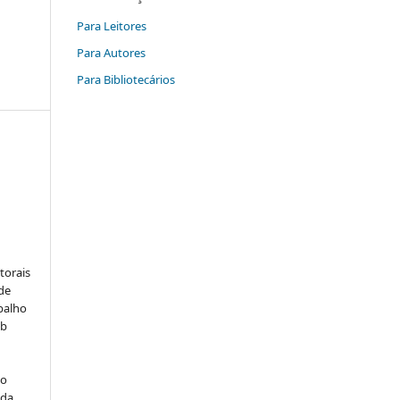
Para Leitores
Para Autores
Para Bibliotecários
:
torais
 de
balho
ob
do
 da