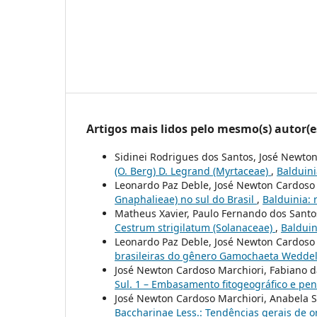
Artigos mais lidos pelo mesmo(s) autor(e
Sidinei Rodrigues dos Santos, José Newto
(O. Berg) D. Legrand (Myrtaceae)
,
Balduini
Leonardo Paz Deble, José Newton Cardoso
Gnaphalieae) no sul do Brasil
,
Balduinia: n
Matheus Xavier, Paulo Fernando dos Sant
Cestrum strigilatum (Solanaceae)
,
Balduin
Leonardo Paz Deble, José Newton Cardoso M
brasileiras do gênero Gamochaeta Weddel
José Newton Cardoso Marchiori, Fabiano da
Sul. 1 – Embasamento fitogeográfico e pe
José Newton Cardoso Marchiori, Anabela Si
Baccharinae Less.: Tendências gerais de 