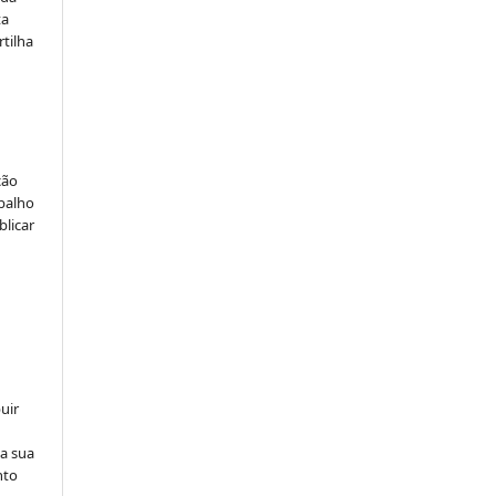
ta
rtilha
ção
abalho
blicar
uir
na sua
nto