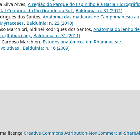
 Silva Alves,
A região do Parque do Espinilho e a Bacia Hidrográfi
stal Contínuo do Rio Grande do Sul
,
Balduinia: n. 31 (2011)
odrigues dos Santos,
Anatomia das madeiras de Campomanesia au
(Myrtaceae)
,
Balduinia: n. 22 (2010)
so Marchiori, Sidinei Rodrigues dos Santos,
Anatomia do lenho de
m. (Rubiaceae)
,
Balduinia: n. 31 (2011)
n Cardoso Marchiori,
Estudos anatômicos em Rhamnaceae.
evolutivas
,
Balduinia: n. 16 (2009)
uma licença
Creative Commons Attribution-NonCommercial-ShareAlik