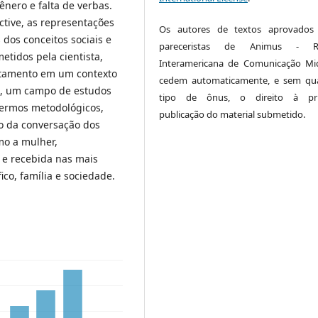
nero e falta de verbas.
ctive, as representações
Os autores de textos aprovados 
dos conceitos sociais e
pareceristas de Animus - Re
metidos pela cientista,
Interamericana de Comunicação Mid
rtamento em um contexto
cedem automaticamente, e sem qu
ia, um campo de estudos
tipo de ônus, o direito à pri
termos metodológicos,
publicação do material submetido.
ção da conversação dos
mo a mulher,
a e recebida nas mais
fico, família e sociedade.