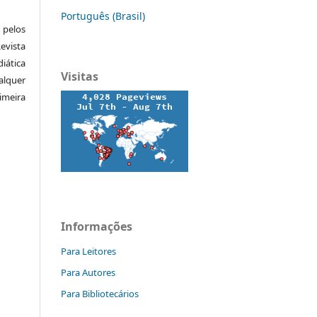
Português (Brasil)
pelos
vista
iática
Visitas
alquer
meira
Informações
Para Leitores
Para Autores
Para Bibliotecários