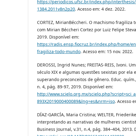
https://periodicos.ufsc.br/index.php/interthesis/
1384.2011v8n2p20
. Acesso em: 4 dez. 2022.
CORTEZ, MirianBéccheri. O machismo fragiliza 
com Mirian Béccheri Cortez por Luiz Felipe Stevan
2019. Disponível em:
https://radis.ensp.fiocruz.br/index.php/home/e
fragiliza-todo-mundo
. Acesso em: 15 nov. 2022.
DEROSSI, Ingrid Nunes; FREITAS-REIS, Ivoni. Um
século XIX e algumas questões sexistas por ela 
superando preconceitos de gênero. Educ. quím.,
n. 4, pág. 89-97, 2019. Disponível em:
http://www.scielo.org.mx/scielo.php?script=sci_
893X2019000400089&lng=es&nrm=iso
. Acesso e
DÍAZ-GARCÍA, Maria Cristina; WELTER, Friederike
interpretando as narrativas de mulheres cientist
Business Journal, v.31, n.4, pág. 384–404, 2013. 