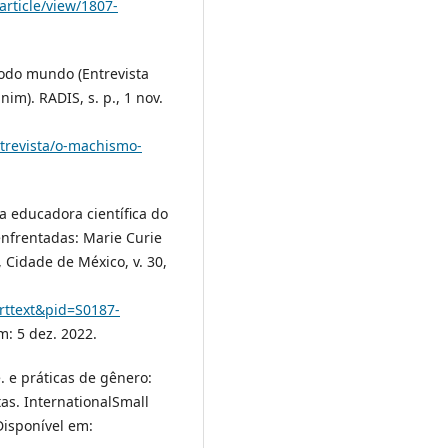
article/view/1807-
todo mundo (Entrevista
im). RADIS, s. p., 1 nov.
ntrevista/o-machismo-
a educadora científica do
enfrentadas: Marie Curie
 Cidade de México, v. 30,
arttext&pid=S0187-
m: 5 dez. 2022.
. e práticas de gênero:
as. InternationalSmall
Disponível em: