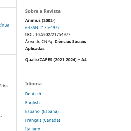
Sobre a Revista
Animus (2002-)
tínua
e-ISSN 2175-4977
DOI: 10.5902/21754977
Área do CNPq:
Ciências Sociais
Aplicadas
Qualis/CAPES (2021-2024) = A4
Idioma
ática
Deutsch
English
a
Español (España)
-
Français (Canada)
Italiano