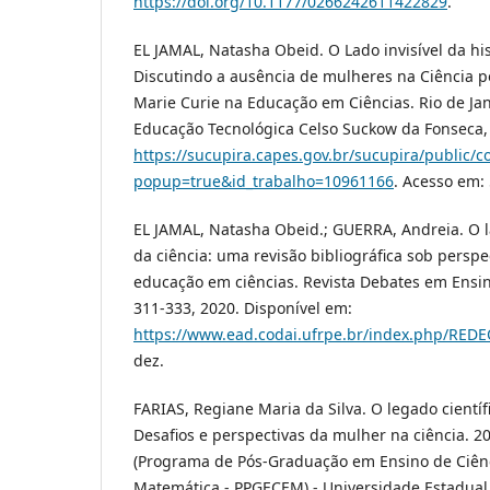
https://doi.org/10.1177/0266242611422829
.
EL JAMAL, Natasha Obeid. O Lado invisível da his
Discutindo a ausência de mulheres na Ciência po
Marie Curie na Educação em Ciências. Rio de Jan
Educação Tecnológica Celso Suckow da Fonseca, 
https://sucupira.capes.gov.br/sucupira/public/c
popup=true&id_trabalho=10961166
. Acesso em: 
EL JAMAL, Natasha Obeid.; GUERRA, Andreia. O la
da ciência: uma revisão bibliográfica sob perspe
educação em ciências. Revista Debates em Ensino
311-333, 2020. Disponível em:
https://www.ead.codai.ufrpe.br/index.php/RED
dez.
FARIAS, Regiane Maria da Silva. O legado científ
Desafios e perspectivas da mulher na ciência. 20
(Programa de Pós-Graduação em Ensino de Ciên
Matemática - PPGECEM) - Universidade Estadual