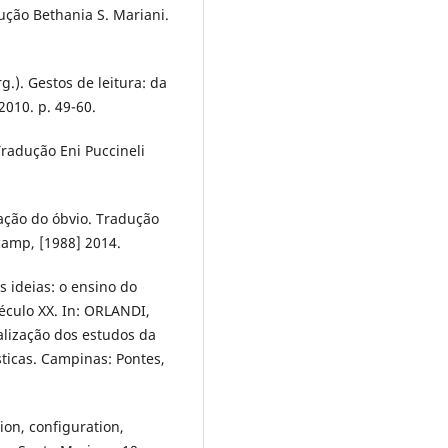
ção Bethania S. Mariani.
rg.). Gestos de leitura: da
2010. p. 49-60.
Tradução Eni Puccineli
mação do óbvio. Tradução
icamp, [1988] 2014.
 ideias: o ensino do
século XX. In: ORLANDI,
alização dos estudos da
sticas. Campinas: Pontes,
tion, configuration,