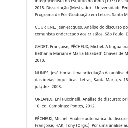
integracionista no Estatuto do Índio (1973) e seu
2018. Dissertação (Mestrado) – Universidade Fed
Programa de Pós-Graduação em Letras, Santa Ma
COURTINE, Jean-Jacques. Análise do discurso polí
comunista endereçado aos cristãos. São Paulo: 
GADET, Françoise; PÊCHEUX, Michel. A língua ina
Bethania Mariani e Maria Elizabeth Chaves de M
2010.
NUNES, José Horta. Uma articulação da análise d
das ideias linguísticas. Letras, Santa Maria, v. 18
jul./dez. 2008.
ORLANDI, Eni Puccinelli. Análise de discurso: pr
10. ed. Campinas: Pontes, 2012.
PÊCHEUX, Michel. Análise automática do discurs
Françoise; HAK, Tony (Orgs.). Por uma análise a