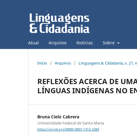
Atual
Arquivos
Notícias
Sobre
Início
/
Arquivos
/
Linguagens & Cidadania, v. 21, n
REFLEXÕES ACERCA DE UMA
LÍNGUAS INDÍGENAS NO E
Bruna Cielo Cabrera
Universidade Federal de Santa Maria
https://orcid.org/0000-0003-1313-238X