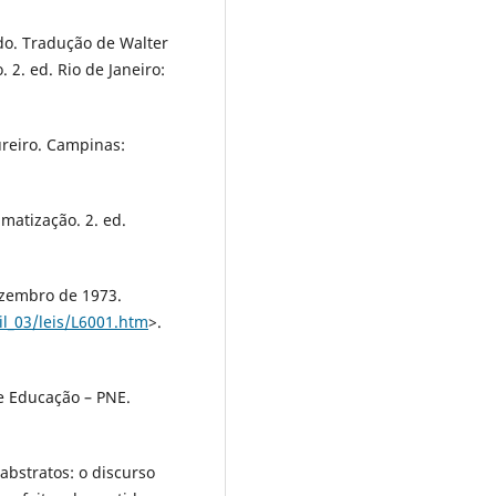
do. Tradução de Walter
 2. ed. Rio de Janeiro:
ureiro. Campinas:
matização. 2. ed.
dezembro de 1973.
il_03/leis/L6001.htm
>.
de Educação – PNE.
abstratos: o discurso