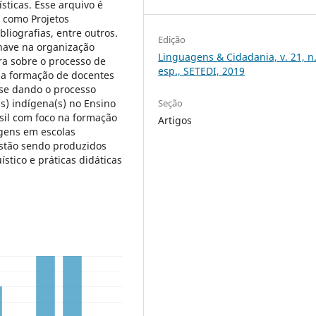
sticas. Esse arquivo é
 como Projetos
liografias, entre outros.
Edição
have na organização
Linguagens & Cidadania, v. 21, n
ira sobre o processo de
esp., SETEDI, 2019
 a formação de docentes
se dando o processo
(s) indígena(s) no Ensino
Seção
sil com foco na formação
Artigos
agens em escolas
estão sendo produzidos
stico e práticas didáticas