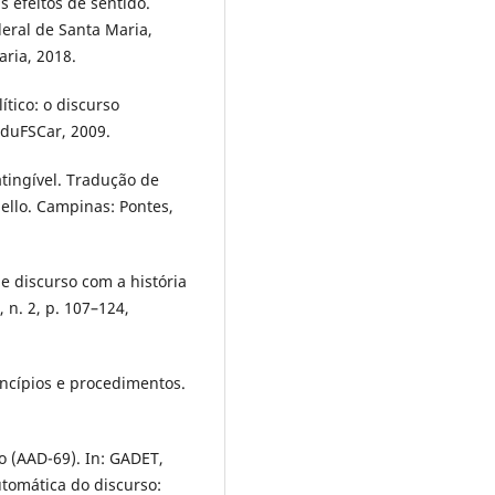
s efeitos de sentido.
eral de Santa Maria,
ria, 2018.
tico: o discurso
EduFSCar, 2009.
tingível. Tradução de
ello. Campinas: Pontes,
e discurso com a história
, n. 2, p. 107–124,
incípios e procedimentos.
o (AAD-69). In: GADET,
utomática do discurso: