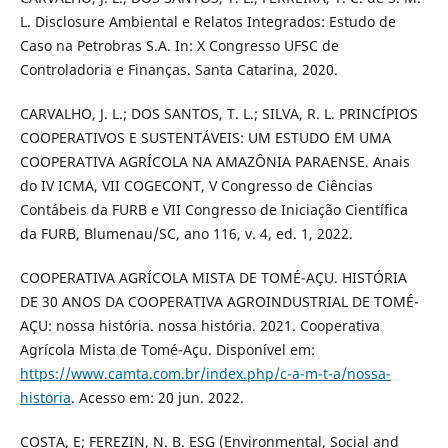
L. Disclosure Ambiental e Relatos Integrados: Estudo de
Caso na Petrobras S.A. In: X Congresso UFSC de
Controladoria e Finanças. Santa Catarina, 2020.
CARVALHO, J. L.; DOS SANTOS, T. L.; SILVA, R. L. PRINCÍPIOS
COOPERATIVOS E SUSTENTÁVEIS: UM ESTUDO EM UMA
COOPERATIVA AGRÍCOLA NA AMAZÔNIA PARAENSE. Anais
do IV ICMA, VII COGECONT, V Congresso de Ciências
Contábeis da FURB e VII Congresso de Iniciação Científica
da FURB, Blumenau/SC, ano 116, v. 4, ed. 1, 2022.
COOPERATIVA AGRÍCOLA MISTA DE TOMÉ-AÇU. HISTÓRIA
DE 30 ANOS DA COOPERATIVA AGROINDUSTRIAL DE TOMÉ-
AÇU: nossa história. nossa história. 2021. Cooperativa
Agrícola Mista de Tomé-Açu. Disponível em:
https://www.camta.com.br/index.php/c-a-m-t-a/nossa-
historia
. Acesso em: 20 jun. 2022.
COSTA, E; FEREZIN, N. B. ESG (Environmental, Social and