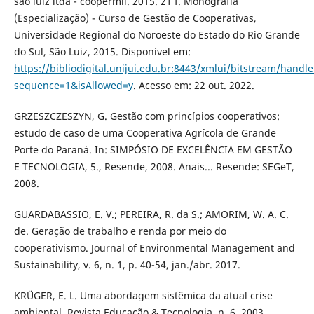
são luiz ltda - coopermil. 2015. 21 f. Monografia
(Especialização) - Curso de Gestão de Cooperativas,
Universidade Regional do Noroeste do Estado do Rio Grande
do Sul, São Luiz, 2015. Disponível em:
https://bibliodigital.unijui.edu.br:8443/xmlui/bitstream/han
sequence=1&isAllowed=y
. Acesso em: 22 out. 2022.
GRZESZCZESZYN, G. Gestão com princípios cooperativos:
estudo de caso de uma Cooperativa Agrícola de Grande
Porte do Paraná. In: SIMPÓSIO DE EXCELÊNCIA EM GESTÃO
E TECNOLOGIA, 5., Resende, 2008. Anais... Resende: SEGeT,
2008.
GUARDABASSIO, E. V.; PEREIRA, R. da S.; AMORIM, W. A. C.
de. Geração de trabalho e renda por meio do
cooperativismo. Journal of Environmental Management and
Sustainability, v. 6, n. 1, p. 40-54, jan./abr. 2017.
KRÜGER, E. L. Uma abordagem sistêmica da atual crise
ambiental. Revista Educação & Tecnologia, n. 6, 2003.