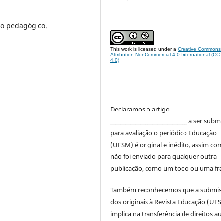
so pedagógico.
This work is licensed under a
Creative Commons
Attribution-NonCommercial 4.0 International (C
4.0)
Declaramos o artigo
_______________________________ a ser sub
para avaliação o periódico Educação
(UFSM) é original e inédito, assim co
não foi enviado para qualquer outra
publicação, como um todo ou uma fr
Também reconhecemos que a submi
dos originais à Revista Educação (UF
implica na transferência de direitos a