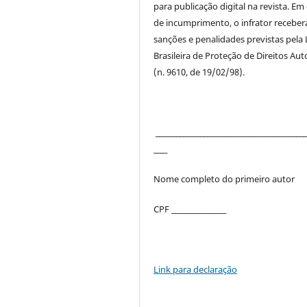
para publicação digital na revista. Em
de incumprimento, o infrator receber
sanções e penalidades previstas pela 
Brasileira de Proteção de Direitos Aut
(n. 9610, de 19/02/98).
____________________________________________
____
Nome completo do primeiro autor
CPF ________________
Link para declaração