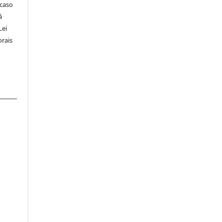
 caso
á
Lei
orais
_______