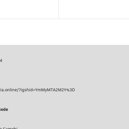
44
aria.online/?igshid=YmMyMTA2M2Y%3D
Sede
ro Camobi.