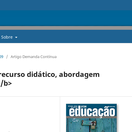
Sobre
09
/
Artigo Demanda Contínua
 recurso didático, abordagem
</b>