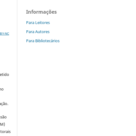
Informações
Para Leitores
Para Autores
C BY-NC
Para Bibliotecários
metido
mo
ação.
ssão
SM)
utorais