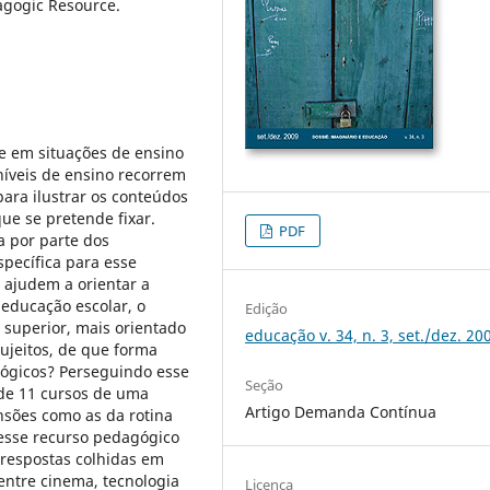
agogic Resource.
e em situações de ensino
íveis de ensino recorrem
 para ilustrar os conteúdos
ue se pretende fixar.
PDF
a por parte dos
specífica para esse
ajudem a orientar a
 educação escolar, o
Edição
 superior, mais orientado
educação v. 34, n. 3, set./dez. 20
ujeitos, de que forma
ógicos? Perseguindo esse
Seção
 de 11 cursos de uma
Artigo Demanda Contínua
nsões como as da rotina
desse recurso pedagógico
s respostas colhidas em
 entre cinema, tecnologia
Licença