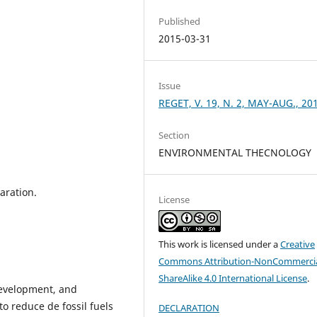
Published
2015-03-31
Issue
REGET, V. 19, N. 2, MAY-AUG., 20
Section
ENVIRONMENTAL THECNOLOGY
aration.
License
This work is licensed under a
Creative
Commons Attribution-NonCommercia
ShareAlike 4.0 International License
.
 development, and
o reduce de fossil fuels
DECLARATION