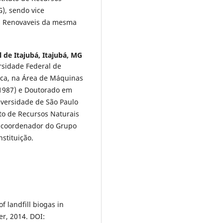
), sendo vice
s Renovaveis da mesma
 de Itajubá, Itajubá, MG
sidade Federal de
ica, na Área de Máquinas
(1987) e Doutorado em
niversidade de São Paulo
uto de Recursos Naturais
o coordenador do Grupo
stituição.
of landfill biogas in
ier, 2014. DOI: