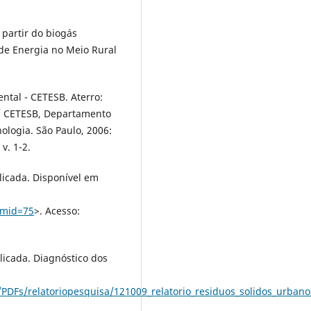
a partir do biogás
de Energia no Meio Rural
tal - CETESB. Aterro:
 / CETESB, Departamento
nologia. São Paulo, 2006:
v. 1-2.
licada. Disponível em
emid=75
>. Acesso:
licada. Diagnóstico dos
PDFs/relatoriopesquisa/121009_relatorio_residuos_solidos_urbano