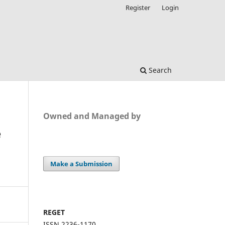
Register
Login
Search
Owned and Managed by
e
Make a Submission
REGET
ISSN 2236-1170