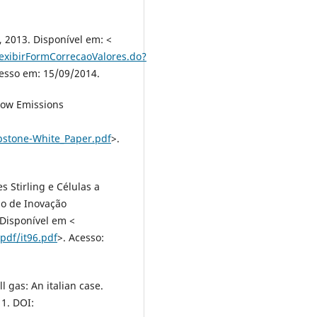
, 2013. Disponível em: <
xibirFormCorrecaoValores.do?
cesso em: 15/09/2014.
Low Emissions
pstone-White_Paper.pdf
>.
s Stirling e Células a
so de Inovação
 Disponível em <
pdf/it96.pdf
>. Acesso:
l gas: An italian case.
11. DOI: