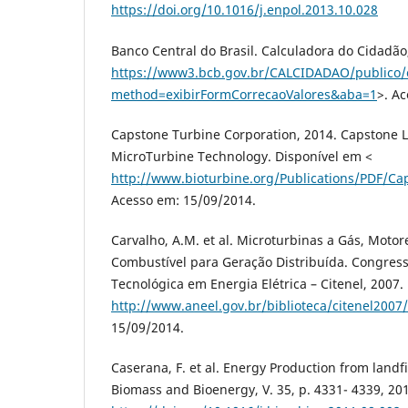
https://doi.org/10.1016/j.enpol.2013.10.028
Banco Central do Brasil. Calculadora do Cidadão
https://www3.bcb.gov.br/CALCIDADAO/publico/e
method=exibirFormCorrecaoValores&aba=1
>. A
Capstone Turbine Corporation, 2014. Capstone 
MicroTurbine Technology. Disponível em <
http://www.bioturbine.org/Publications/PDF/Ca
Acesso em: 15/09/2014.
Carvalho, A.M. et al. Microturbinas a Gás, Motore
Combustível para Geração Distribuída. Congres
Tecnológica em Energia Elétrica – Citenel, 2007.
http://www.aneel.gov.br/biblioteca/citenel2007/
15/09/2014.
Caserana, F. et al. Energy Production from landfil
Biomass and Bioenergy, V. 35, p. 4331- 4339, 20