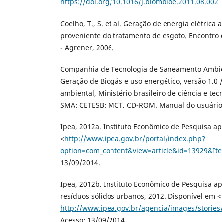
https://doi.org/10.1016/j.biombioe.2011.08.002
Coelho, T., S. et al. Geração de energia elétrica 
proveniente do tratamento de esgoto. Encontro 
- Agrener, 2006.
Companhia de Tecnologia de Saneamento Ambien
Geração de Biogás e uso energético, versão 1.0
ambiental, Ministério brasileiro de ciência e tec
SMA: CETESB: MCT. CD-ROM. Manual do usuário 
Ipea, 2012a. Instituto Econômico de Pesquisa ap
<
http://www.ipea.gov.br/portal/index.php?
option=com_content&view=article&id=13929&It
13/09/2014.
Ipea, 2012b. Instituto Econômico de Pesquisa ap
resíduos sólidos urbanos, 2012. Disponível em <
http://www.ipea.gov.br/agencia/images/stories/
Acesso: 13/09/2014.