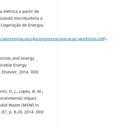
a elétrica a partir de
lizando microturbina a
 Cogeração de Energia,
os/apresentacoes/4ocongressocogeracao_workshop.pdf
>.
ission and energy
ainable Energy
 Elsevier, 2014. DOI:
ini, O. J.; Lopes, B. M.;
nvironmental impact
Solid Waste (MSW) in
 87, p. 8-20, 2014. DOI: