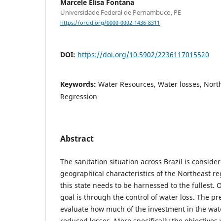
Marcele Elisa Fontana
Universidade Federal de Pernambuco, PE
https://orcid.org/0000-0002-1436-8311
DOI:
https://doi.org/10.5902/2236117015520
Keywords:
Water Resources, Water losses, North
Regression
Abstract
The sanitation situation across Brazil is conside
geographical characteristics of the Northeast re
this state needs to be harnessed to the fullest. 
goal is through the control of water loss. The p
evaluate how much of the investment in the water
reduced losses. More specifically the objectives 