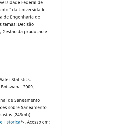
versidade Federal de
unto I da Universidade
ea de Engenharia de
s temas: Decisão
os, Gestão da produção e
ater Statistics.
: Botswana, 2009.
ional de Saneamento
ções sobre Saneamento.
 pastas (243mb).
eHistorica/
>. Acesso em: