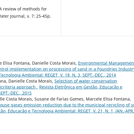
 A review of methods for
er Journal, v. 7: 25-45p.
 Elisa Fontana, Danielle Costa Morais,
Environmental Managemen
ontrol implementation on processing of sand in a Foundries Indust
ecnologia Ambiental: REGET, V. 18, N. 3, SEPT.-DEC., 2014
ana, Danielle Costa Morais,
Selection of water conservation
ticriteria approach
,
Revista Eletrônica em Gestão, Educação e
SEPT.-DEC., 2015
le Costa Morais, Susane de Farias Gomes, Marcele Elisa Fontana,
use gases emission reduction due to the municipal recycling of s
ão, Educação e Tecnologia Ambiental: REGET, V. 21, N. 1, JAN.-APR.