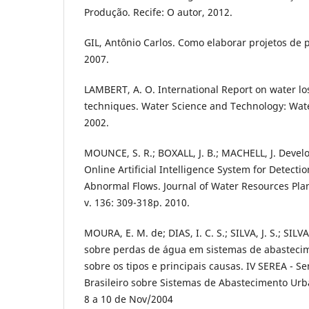
Produção. Recife: O autor, 2012.
GIL, Antônio Carlos. Como elaborar projetos de p
2007.
LAMBERT, A. O. International Report on water 
techniques. Water Science and Technology: Water
2002.
MOUNCE, S. R.; BOXALL, J. B.; MACHELL, J. Develo
Online Artificial Intelligence System for Detecti
Abnormal Flows. Journal of Water Resources P
v. 136: 309-318p. 2010.
MOURA, E. M. de; DIAS, I. C. S.; SILVA, J. S.; SIL
sobre perdas de água em sistemas de abasteci
sobre os tipos e principais causas. IV SEREA - S
Brasileiro sobre Sistemas de Abastecimento Urb
8 a 10 de Nov/2004