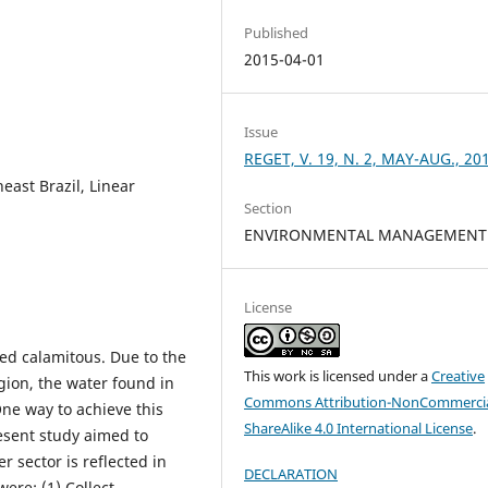
Published
2015-04-01
Issue
REGET, V. 19, N. 2, MAY-AUG., 20
east Brazil, Linear
Section
ENVIRONMENTAL MANAGEMENT
License
red calamitous. Due to the
This work is licensed under a
Creative
gion, the water found in
Commons Attribution-NonCommercia
One way to achieve this
ShareAlike 4.0 International License
.
resent study aimed to
 sector is reflected in
DECLARATION
were: (1) Collect