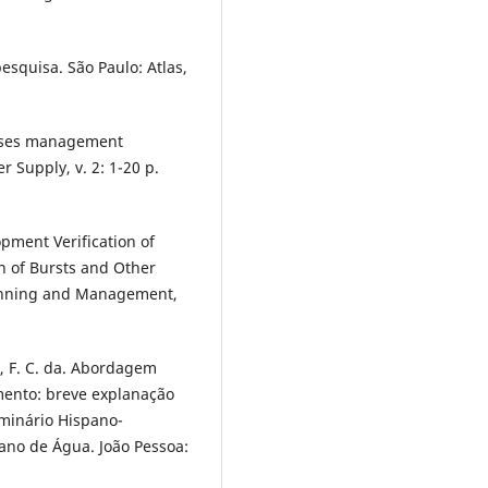
esquisa. São Paulo: Atlas,
loses management
 Supply, v. 2: 1-20 p.
pment Verification of
on of Bursts and Other
lanning and Management,
VA, F. C. da. Abordagem
mento: breve explanação
eminário Hispano-
ano de Água. João Pessoa: