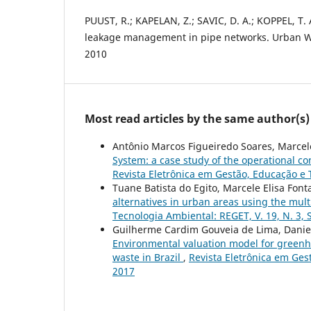
PUUST, R.; KAPELAN, Z.; SAVIC, D. A.; KOPPEL, T.
leakage management in pipe networks. Urban Wat
2010
Most read articles by the same author(s)
Antônio Marcos Figueiredo Soares, Marcele
System: a case study of the operational c
Revista Eletrônica em Gestão, Educação e T
Tuane Batista do Egito, Marcele Elisa Font
alternatives in urban areas using the mul
Tecnologia Ambiental: REGET, V. 19, N. 3, 
Guilherme Cardim Gouveia de Lima, Daniel
Environmental valuation model for greenho
waste in Brazil
,
Revista Eletrônica em Gest
2017