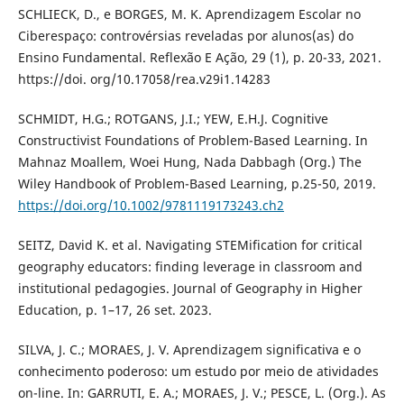
SCHLIECK, D., e BORGES, M. K. Aprendizagem Escolar no
Ciberespaço: controvérsias reveladas por alunos(as) do
Ensino Fundamental. Reflexão E Ação, 29 (1), p. 20-33, 2021.
https://doi. org/10.17058/rea.v29i1.14283
SCHMIDT, H.G.; ROTGANS, J.I.; YEW, E.H.J. Cognitive
Constructivist Foundations of Problem-Based Learning. In
Mahnaz Moallem, Woei Hung, Nada Dabbagh (Org.) The
Wiley Handbook of Problem-Based Learning, p.25-50, 2019.
https://doi.org/10.1002/9781119173243.ch2
SEITZ, David K. et al. Navigating STEMification for critical
geography educators: finding leverage in classroom and
institutional pedagogies. Journal of Geography in Higher
Education, p. 1–17, 26 set. 2023.
SILVA, J. C.; MORAES, J. V. Aprendizagem significativa e o
conhecimento poderoso: um estudo por meio de atividades
on-line. In: GARRUTI, E. A.; MORAES, J. V.; PESCE, L. (Org.). As