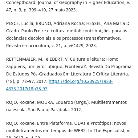
Conceptboard. Journal of Geography in Higher Education, v.
47, n. 3, p. 399–410, 27 maio 2023.
PESCE, Lucila; BRUNO, Adriana Rocha; HESSEL, Ana Maria Di
Grado. Paulo Freire e cultura digital: contribuições para as
docências decoloniais e os processos (trans)formativos.
Revista e-curriculum, v. 21, p. e61429, 2023.
RETTENMAIER, M., e EBERT, V. Cultura e leitura: Homo
zappiens, um leitor ubíquo. FronteiraZ. Revista Do Programa
De Estudos Pós-Graduados Em Literatura E Crítica Literária,
(18), p. 78–97, 2017.
https://doi.org/10.23925/1983-
4373.2017i18p78-97
ROJO, Roxane; MOURA, Eduardo (Orgs.). Multiletramentos
na escola. São Paulo: Parábola, 2012.
ROJO, Roxane. Entre Plataforma, ODAs e Protótipos: novos
multiletramentos em tempos de WEB2. In The Especialist, v.
38, 2017, p. 1-20.